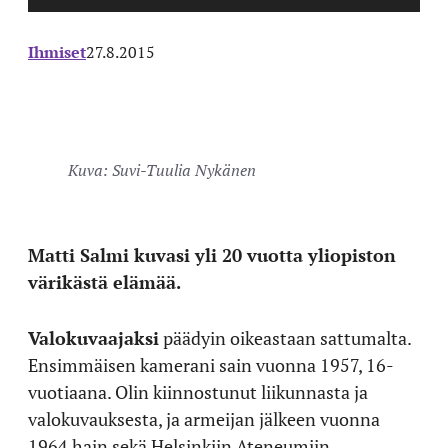
Ihmiset
27.8.2015
Kuva: Suvi-Tuulia Nykänen
Matti Salmi kuvasi yli 20 vuotta yliopiston
värikästä elämää.
Valokuvaajaksi
päädyin oikeastaan sattumalta.
Ensimmäisen kamerani sain vuonna 1957, 16-
vuotiaana. Olin kiinnostunut liikunnasta ja
valokuvauksesta, ja armeijan jälkeen vuonna
1964 hain sekä Helsinkiin Ateneumiin