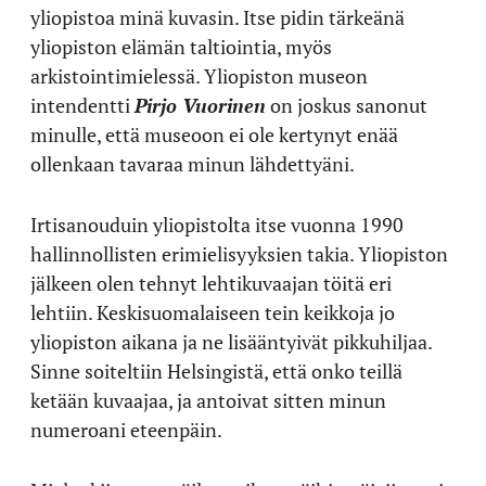
yliopistoa minä kuvasin. Itse pidin tärkeänä
yliopiston elämän taltiointia, myös
arkistointimielessä. Yliopiston museon
intendentti
Pirjo Vuorinen
on joskus sanonut
minulle, että museoon ei ole kertynyt enää
ollenkaan tavaraa minun lähdettyäni.
Irtisanouduin yliopistolta itse vuonna 1990
hallinnollisten erimielisyyksien takia. Yliopiston
jälkeen olen tehnyt lehtikuvaajan töitä eri
lehtiin. Keskisuomalaiseen tein keikkoja jo
yliopiston aikana ja ne lisääntyivät pikkuhiljaa.
Sinne soiteltiin Helsingistä, että onko teillä
ketään kuvaajaa, ja antoivat sitten minun
numeroani eteenpäin.