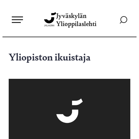
Siirry
Jyväskylän
suoraan
Siirry
Ylioppilaslehti
sisältöön
hakusivul
Yliopiston ikuistaja