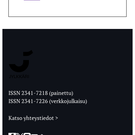
Jyväskylän
Ylioppilaslehti
ISSN 2341-7218 (painettu)
ISSN 2341-7226 (verkkojulkaisu)
Katso yhteystiedot >