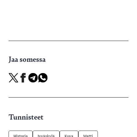
Jaa somessa
Jaa
Jaa
Jaa
Jaa
X-
Facebookissa
Telegramissa
WhatsAppissa
palvelussa
Tunnisteet
Historia
Jyväskylä
Kuva
Matti