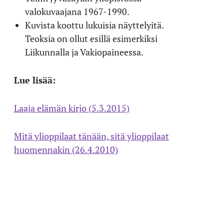
valokuvaajana 1967-1990.
Kuvista koottu lukuisia näyttelyitä.
Teoksia on ollut esillä esimerkiksi
Liikunnalla ja Vakiopaineessa.
Lue lisää:
Laaja elämän kirjo (5.3.2015)
Mitä ylioppilaat tänään, sitä ylioppilaat
huomennakin (26.4.2010)