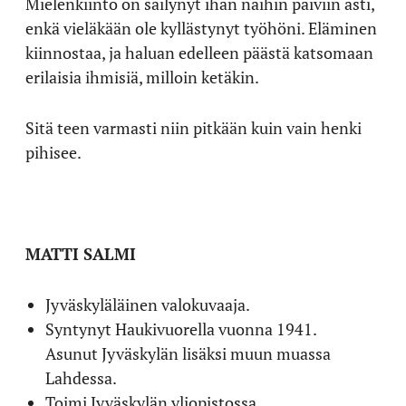
Mielenkiinto on säilynyt ihan näihin päiviin asti,
enkä vieläkään ole kyllästynyt työhöni. Eläminen
kiinnostaa, ja haluan edelleen päästä katsomaan
erilaisia ihmisiä, milloin ketäkin.
Sitä teen varmasti niin pitkään kuin vain henki
pihisee.
MATTI SALMI
Jyväskyläläinen valokuvaaja.
Syntynyt Haukivuorella vuonna 1941.
Asunut Jyväskylän lisäksi muun muassa
Lahdessa.
Toimi Jyväskylän yliopistossa