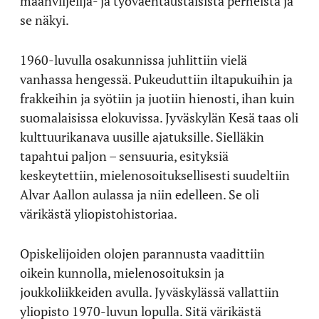
maanviljelijä- ja työväentaustaisista perheistä ja
se näkyi.
1960-luvulla osakunnissa juhlittiin vielä
vanhassa hengessä. Pukeuduttiin iltapukuihin ja
frakkeihin ja syötiin ja juotiin hienosti, ihan kuin
suomalaisissa elokuvissa. Jyväskylän Kesä taas oli
kulttuurikanava uusille ajatuksille. Sielläkin
tapahtui paljon – sensuuria, esityksiä
keskeytettiin, mielenosoituksellisesti suudeltiin
Alvar Aallon aulassa ja niin edelleen. Se oli
värikästä yliopistohistoriaa.
Opiskelijoiden olojen parannusta vaadittiin
oikein kunnolla, mielenosoituksin ja
joukkoliikkeiden avulla. Jyväskylässä vallattiin
yliopisto 1970-luvun lopulla. Sitä värikästä