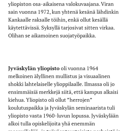
yliopiston osa-aikaisena valokuvaajana. Viran
sain vuonna 1972, kun yhtenä kesänä lähdinkin
Kankaalle raksalle töihin, enkä ollut kesällä
käytettävissä. Syksyllä tarjosivat sitten virkaa.
Olihan se aikamoinen suojatyöpaikka.
Jyväskylän yliopisto
oli vuonna 1964
melkoinen älyllinen mullistus ja visuaalinen
shokki lahtelaiselle ylioppilaalle. Ilmassa oli jo
ensimmäisiä merkkejä siitä, että kampus alkaisi
kiehua. Yliopisto oli ollut ”herrojen”
koulutuspaikka ja Jyväskylän seminaarista tuli
yliopisto vasta 1960-luvun lopussa. Jyväskylään
alkoi tulla opiskelijoita yhä enemmän