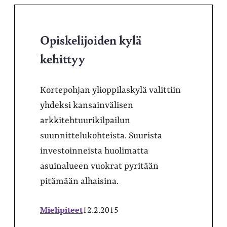
Opiskelijoiden kylä
kehittyy
Kortepohjan ylioppilaskylä valittiin
yhdeksi kansainvälisen
arkkitehtuurikilpailun
suunnittelukohteista. Suurista
investoinneista huolimatta
asuinalueen vuokrat pyritään
pitämään alhaisina.
Mielipiteet
12.2.2015