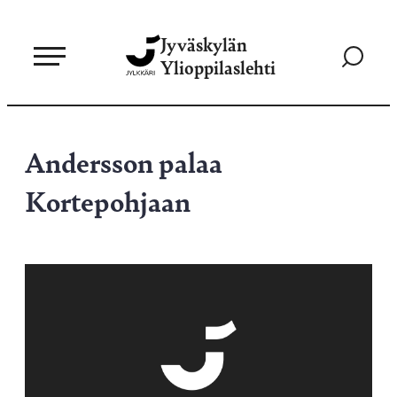
Siirry
Jyväskylän
suoraan
Siirry
Ylioppilaslehti
sisältöön
hakusivul
Andersson palaa
Kortepohjaan