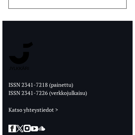
Jyväskylän
Ylioppilaslehti
ISSN 2341-7218 (painettu)
ISSN 2341-7226 (verkkojulkaisu)
Katso yhteystiedot >
Facebook
Twitter
Instagram
YouTube
SoundCloud