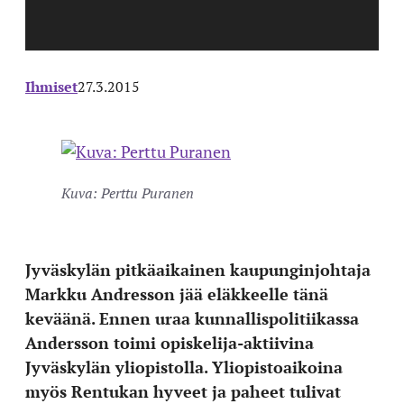
Ihmiset
27.3.2015
Kuva: Perttu Puranen
Jyväskylän pitkäaikainen kaupunginjohtaja
Markku Andresson jää eläkkeelle tänä
keväänä. Ennen uraa kunnallispolitiikassa
Andersson toimi opiskelija-aktiivina
Jyväskylän yliopistolla. Yliopistoaikoina
myös Rentukan hyveet ja paheet tulivat