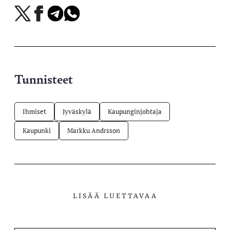
Jaa
Jaa
Jaa
Jaa
X-
Facebookissa
Telegramissa
WhatsAppissa
palvelussa
Tunnisteet
Ihmiset
Jyväskylä
Kaupunginjohtaja
Kaupunki
Markku Andrsson
LISÄÄ LUETTAVAA