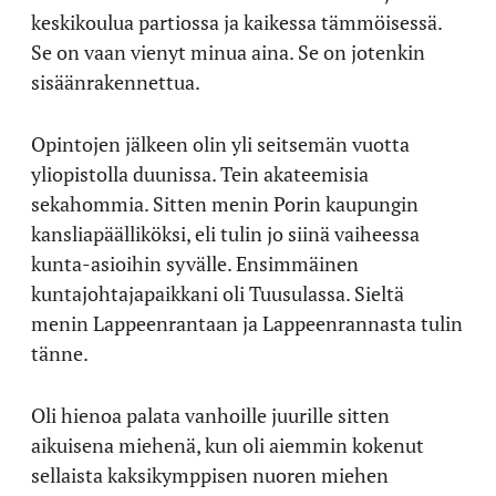
keskikoulua partiossa ja kaikessa tämmöisessä.
Se on vaan vienyt minua aina. Se on jotenkin
sisäänrakennettua.
Opintojen jälkeen olin yli seitsemän vuotta
yliopistolla duunissa. Tein akateemisia
sekahommia. Sitten menin Porin kaupungin
kansliapäälliköksi, eli tulin jo siinä vaiheessa
kunta-asioihin syvälle. Ensimmäinen
kuntajohtajapaikkani oli Tuusulassa. Sieltä
menin Lappeenrantaan ja Lappeenrannasta tulin
tänne.
Oli hienoa palata vanhoille juurille sitten
aikuisena miehenä, kun oli aiemmin kokenut
sellaista kaksikymppisen nuoren miehen