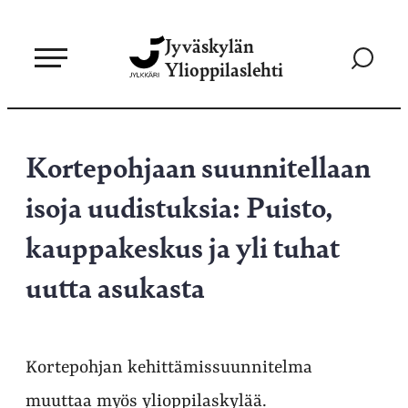
Siirry
Jyväskylän
suoraan
Siirry
Ylioppilaslehti
sisältöön
hakusivul
Kortepohjaan suunnitellaan
isoja uudistuksia: Puisto,
kauppakeskus ja yli tuhat
uutta asukasta
Kortepohjan kehittämissuunnitelma
muuttaa myös ylioppilaskylää.