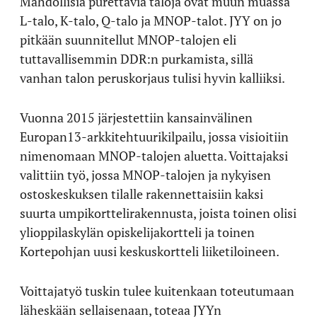
Mahdollisia purettavia taloja ovat muun muassa
L-talo, K-talo, Q-talo ja MNOP-talot. JYY on jo
pitkään suunnitellut MNOP-talojen eli
tuttavallisemmin DDR:n purkamista, sillä
vanhan talon peruskorjaus tulisi hyvin kalliiksi.
Vuonna 2015 järjestettiin kansainvälinen
Europan13-arkkitehtuurikilpailu, jossa visioitiin
nimenomaan MNOP-talojen aluetta. Voittajaksi
valittiin työ, jossa MNOP-talojen ja nykyisen
ostoskeskuksen tilalle rakennettaisiin kaksi
suurta umpikorttelirakennusta, joista toinen olisi
ylioppilaskylän opiskelijakortteli ja toinen
Kortepohjan uusi keskuskortteli liiketiloineen.
Voittajatyö tuskin tulee kuitenkaan toteutumaan
läheskään sellaisenaan, toteaa JYYn