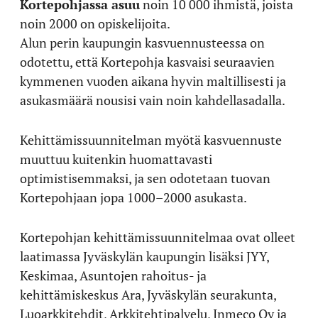
Kortepohjassa asuu
noin 10 000 ihmistä, joista
noin 2000 on opiskelijoita.
Alun perin kaupungin kasvuennusteessa on
odotettu, että Kortepohja kasvaisi seuraavien
kymmenen vuoden aikana hyvin maltillisesti ja
asukasmäärä nousisi vain noin kahdellasadalla.
Kehittämissuunnitelman myötä kasvuennuste
muuttuu kuitenkin huomattavasti
optimistisemmaksi, ja sen odotetaan tuovan
Kortepohjaan jopa 1000–2000 asukasta.
Kortepohjan kehittämissuunnitelmaa ovat olleet
laatimassa Jyväskylän kaupungin lisäksi JYY,
Keskimaa, Asuntojen rahoitus- ja
kehittämiskeskus Ara, Jyväskylän seurakunta,
Luoarkkitehdit, Arkkitehtipalvelu, Inmeco Oy ja