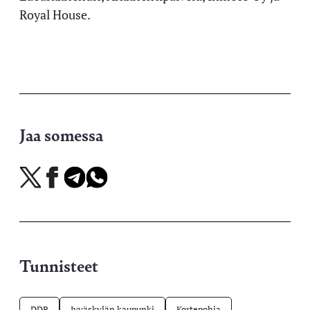
Royal House.
Jaa somessa
Jaa
Jaa
Jaa
Jaa
X-
Facebookissa
Telegramissa
WhatsAppissa
palvelussa
Tunnisteet
DDR
Jyväskylän kaupunki
Kortepohja