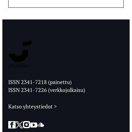
Jyväskylän
Ylioppilaslehti
ISSN 2341-7218 (painettu)
ISSN 2341-7226 (verkkojulkaisu)
Katso yhteystiedot >
Facebook
Twitter
Instagram
YouTube
SoundCloud