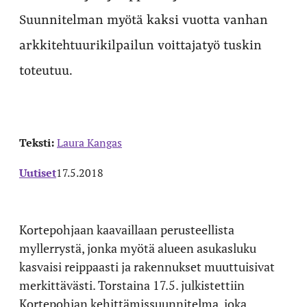
Suunnitelman myötä kaksi vuotta vanhan
arkkitehtuurikilpailun voittajatyö tuskin
toteutuu.
Teksti:
Laura Kangas
Uutiset
17.5.2018
Kortepohjaan kaavaillaan perusteellista
myllerrystä, jonka myötä alueen asukasluku
kasvaisi reippaasti ja rakennukset muuttuisivat
merkittävästi. T
orstaina 17.5. julkistettiin
Kortepohjan kehittämissuunnitelma, joka