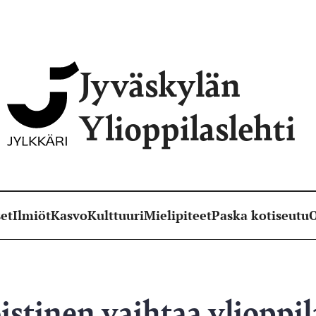
Jyväskylän
Ylioppilaslehti
et
Ilmiöt
Kasvo
Kulttuuri
Mielipiteet
Paska kotiseutu
O
stinen vaihtaa ylioppi