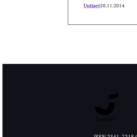
Uutiset
20.11.2014
Jyväskylän
ISSN 2341-7218 (