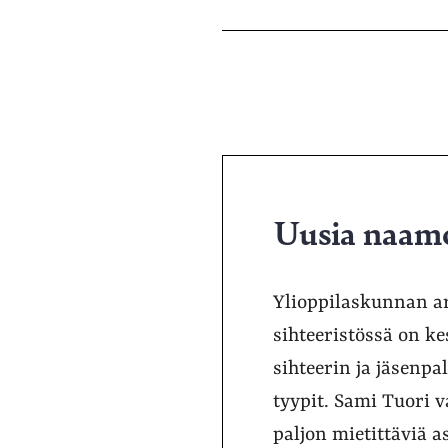
Uusia naamoj
Ylioppilaskunnan ar
sihteeristössä on k
sihteerin ja jäsenp
tyypit. Sami Tuori v
paljon mietittäviä a