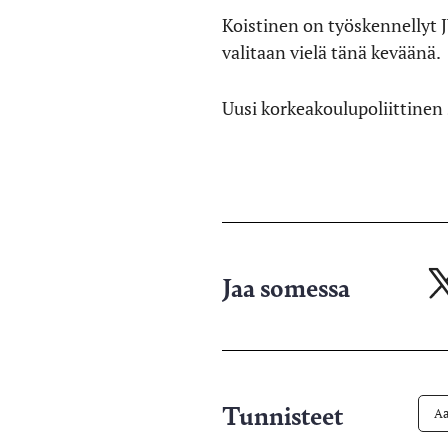
Koistinen on työskennellyt J
valitaan vielä tänä keväänä.
Uusi korkeakoulupoliittinen 
Jaa somessa
Ja
X-
pa
Tunnisteet
Aa