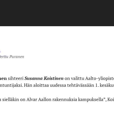
Perttu Puranen
nen
sihteeri
Susanna Koistinen
on valittu Aalto-yliopis
antuntijaksi. Hän aloittaa uudessa tehtävässään 1. kesäku
un sielläkin on Alvar Aallon rakennuksia kampuksella”, 