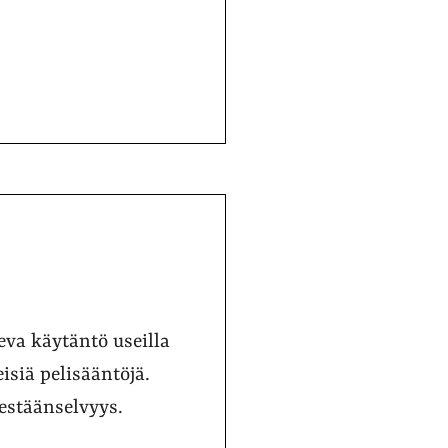
va käytäntö useilla
eisiä pelisääntöjä.
sestäänselvyys.