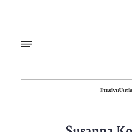
Siirry
suoraan
sisältöön
Etusivu
Uutis
Susanna Koi