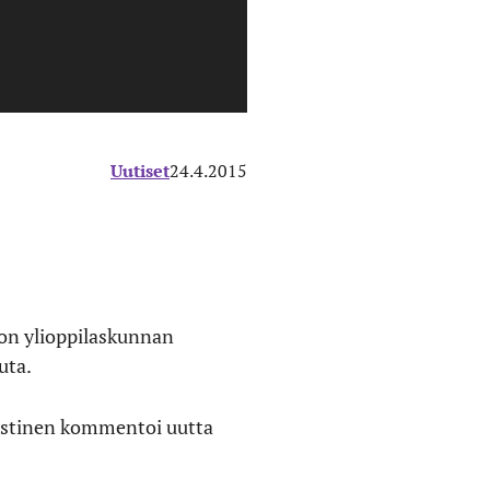
Uutiset
24.4.2015
ton ylioppilaskunnan
uta.
Koistinen kommentoi uutta