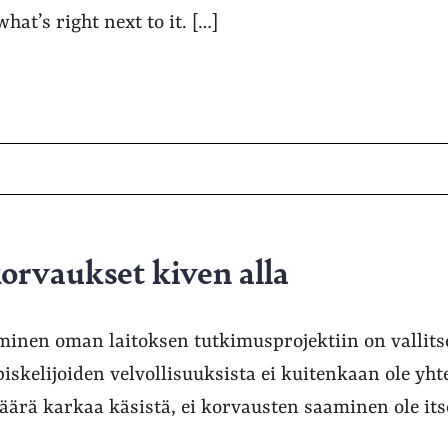
hat’s right next to it. […]
orvaukset kiven alla
inen oman laitoksen tutkimusprojektiin on vallitse
piskelijoiden velvollisuuksista ei kuitenkaan ole yht
määrä karkaa käsistä, ei korvausten saaminen ole it