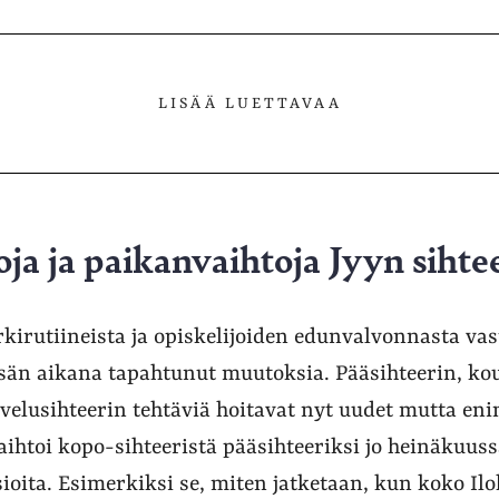
LISÄÄ LUETTAVAA
a ja paikanvaihtoja Jyyn sihtee
kirutiineista ja opiskelijoiden edunvalvonnasta va
esän aikana tapahtunut muutoksia. Pääsihteerin, kou
alvelusihteerin tehtäviä hoitavat nyt uudet mutta e
aihtoi kopo-sihteeristä pääsihteeriksi jo heinäkuuss
sioita. Esimerkiksi se, miten jatketaan, kun koko Il