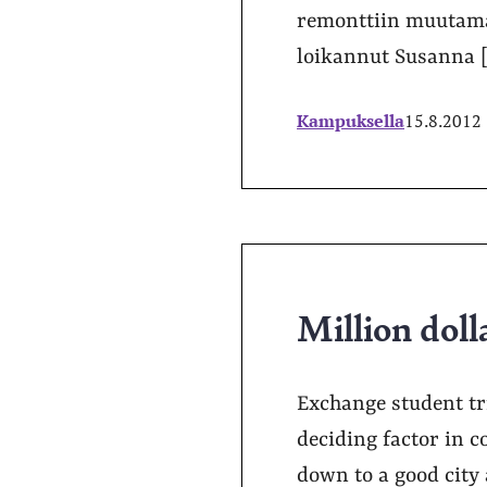
remonttiin muutaman
loikannut Susanna 
Kampuksella
15.8.2012
Million doll
Exchange student tri
deciding factor in 
down to a good city 