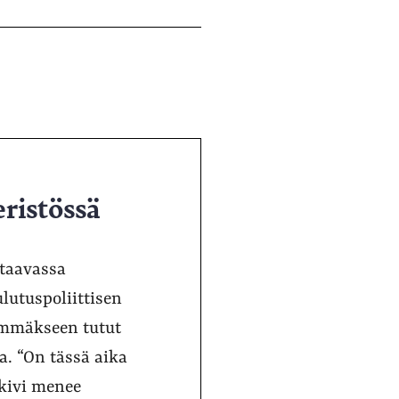
ristössä
staavassa
lutuspoliittisen
nimmäkseen tutut
a. “On tässä aika
okivi menee