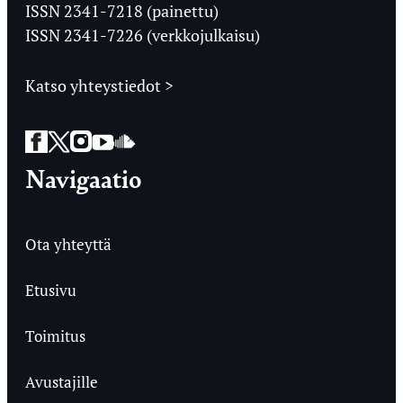
Ylioppilaslehti
ISSN 2341-7218 (painettu)
ISSN 2341-7226 (verkkojulkaisu)
Katso yhteystiedot >
Facebook
Twitter
Instagram
YouTube
SoundCloud
Navigaatio
Ota yhteyttä
Etusivu
Toimitus
Avustajille