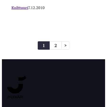
Kulttuuri
7.12.2010
Artikkelien
1
2
>
sivutus
Jyväskylän