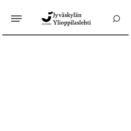
Siirry
Jyväskylän
suoraan
Siirry
Ylioppilaslehti
sisältöön
hakusivul