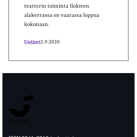
teatterin toiminta Ilokiven
alakerrassa on vaarassa loppua
kokonaan.
Uutiset
2.9.2020
Jyväskylän
Ylioppilaslehti