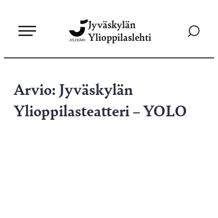
Siirry
Jyväskylän
suoraan
Siirry
Ylioppilaslehti
sisältöön
hakusivul
Arvio: Jyväskylän
Ylioppilasteatteri – YOLO