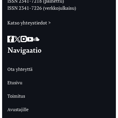
ISSN 2341-7218 (painettu)
ISSN 2341-7226 (verkkojulkaisu)
Katso yhteystiedot >
Facebook
Twitter
Instagram
YouTube
SoundCloud
Navigaatio
Ota yhteyttä
Etusivu
Toimitus
Avustajille