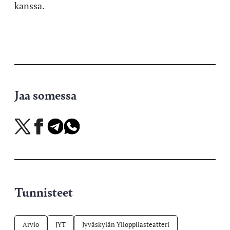
kanssa.
Jaa somessa
Jaa
Jaa
Jaa
Jaa
X-
Facebookissa
Telegramissa
WhatsAppissa
palvelussa
Tunnisteet
Arvio
JYT
Jyväskylän Ylioppilasteatteri