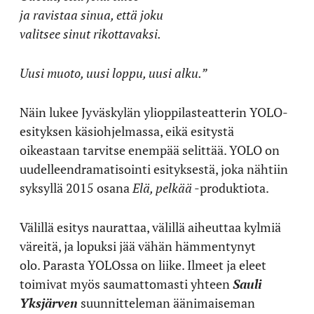
ja ravistaa sinua, että joku
valitsee sinut rikottavaksi.
Uusi muoto, uusi loppu, uusi alku.”
Näin lukee Jyväskylän ylioppilasteatterin YOLO-
esityksen käsiohjelmassa, eikä esitystä
oikeastaan tarvitse enempää selittää.
YOLO on
uudelleendramatisointi esityksestä, joka nähtiin
syksyllä 2015 osana
Elä, pelkää
-produktiota.
Välillä esitys naurattaa, välillä aiheuttaa kylmiä
väreitä, ja lopuksi jää vähän hämmentynyt
olo.
Parasta YOLOssa on liike. Ilmeet ja eleet
toimivat myös saumattomasti yhteen
Sauli
Yksjärven
suunnitteleman äänimaiseman