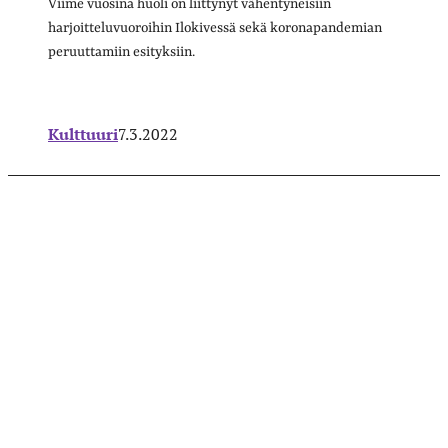
Viime vuosina huoli on liittynyt vähentyneisiin
harjoitteluvuoroihin Ilokivessä sekä koronapandemian
peruuttamiin esityksiin.
Kulttuuri
7.3.2022