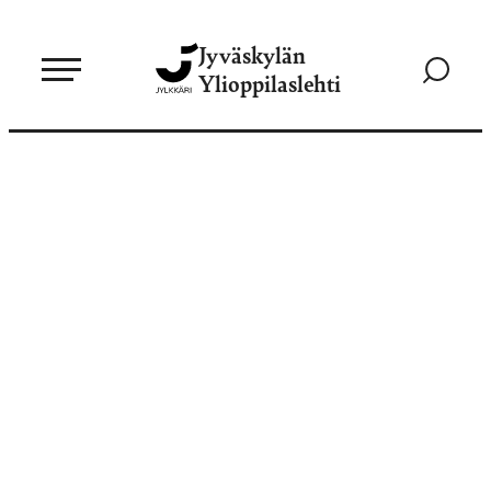
Siirry
Jyväskylän
suoraan
Siirry
Ylioppilaslehti
sisältöön
hakusivul