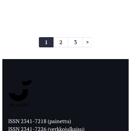
Artikkelien
1
2
3
>
sivutus
Jyväskylän
Ylioppilaslehti
ISSN 2341-7218 (painettu)
ISSN 2341-7226 (verkkojulkaisu)