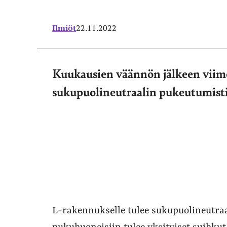
Ilmiöt
22.11.2022
Kuukausien väännön jälkeen viime
sukupuolineutraalin pukeutumisti
L-rakennukselle tulee sukupuolineutraal