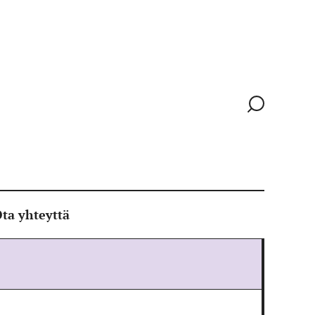
Siirry
hakusivull
ta yhteyttä