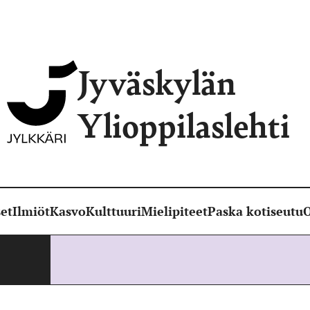
Jyväskylän
Ylioppilaslehti
et
Ilmiöt
Kasvo
Kulttuuri
Mielipiteet
Paska kotiseutu
O