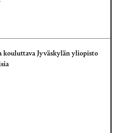
.
a kouluttava Jyväskylän yliopisto
isia