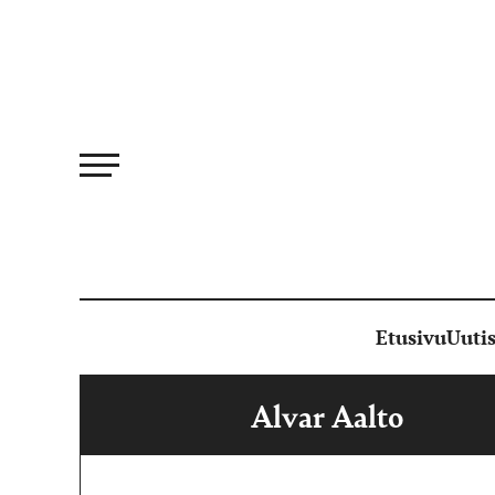
Siirry
suoraan
sisältöön
Etusivu
Uutis
Alvar Aalto