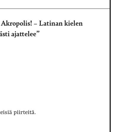
Akropolis! – Latinan kielen
ästi ajattelee”
isiä piirteitä.