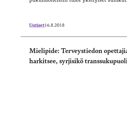
pukuhuoneisiin tulee yksityiset suihkut
Uutiset
16.8.2018
Mielipide: Terveystiedon opettaji
harkitsee, syrjisikö transsukupuol