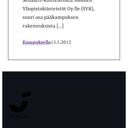
Senaatti-kiinteistöiltä Suomen
Yliopistokiinteistöt Oy:lle (SYK),
suuri osa pääkampuksen
rakennuksista […]
Kampuksella
15.5.2012
Jyväskylän