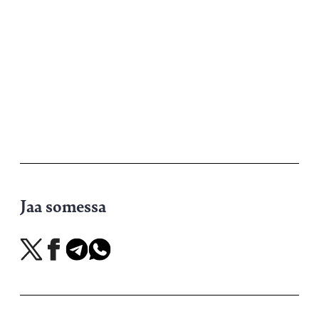
Jaa somessa
Jaa
Jaa
Jaa
Jaa
X-
Facebookissa
Telegramissa
WhatsAppissa
palvelussa