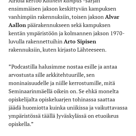
Airiola kertoo
Kaunein kampus
-sarjan
ensimmäisen jakson keskittyvän kampuksen
vanhimpiin rakennuksiin, toisen jakson
Alvar
Aallon
päärakennukseen sekä kampuksen
kentän ympäristöön ja kolmannen jakson 1970-
luvulla rakennettuihin
Arto Sipisen
rakennuksiin, kuten kirjasto Lähteeseen.
”Podcastilla halusimme nostaa esille ja antaa
arvostusta sille arkkitehtuurille, sen
moninaisuudelle ja niille kerrostumille, mitä
Seminaarinmäellä oikein on. Se ehkä monelta
opiskelijalta opiskeluarjen tohinassa saattaa
jäädä huomiotta kuinka uniikissa ja vaikuttavassa
ympäristössä täällä Jyväskylässä on etuoikeus
opiskella.”