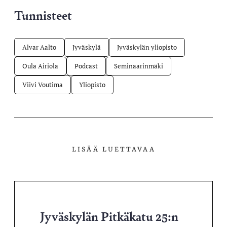
Tunnisteet
Alvar Aalto
Jyväskylä
Jyväskylän yliopisto
Oula Airiola
Podcast
Seminaarinmäki
Viivi Voutima
Yliopisto
LISÄÄ LUETTAVAA
Jyväskylän Pitkäkatu 25:n