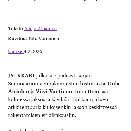
Teksti:
Aappi Alhainen
Kuvitus:
Tatu Vornanen
Uutiset
4.2.2026
JYLKKÄRI
julkaisee podcast-sarjan
Seminaarinmäen rakennusten historiasta.
Oula
Airiolan
ja
Viivi Voutiman
toimittamissa
kolmessa jaksossa käydään läpi kampuksen
arkkitehtuuria kulloisenkin jakson keskittyessä
rakentamisen eri aikakausiin.