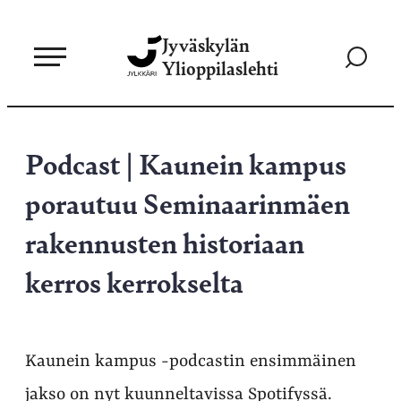
Siirry
Jyväskylän
suoraan
Siirry
Ylioppilaslehti
sisältöön
hakusivul
Podcast | Kaunein kampus
porautuu Seminaarinmäen
rakennusten historiaan
kerros kerrokselta
Kaunein kampus -podcastin ensimmäinen
jakso on nyt kuunneltavissa Spotifyssä.