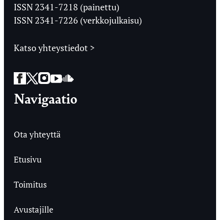
Ylioppilaslehti
ISSN 2341-7218 (painettu)
ISSN 2341-7226 (verkkojulkaisu)
Katso yhteystiedot >
Facebook
Twitter
Instagram
YouTube
SoundCloud
Navigaatio
Ota yhteyttä
Etusivu
Toimitus
Avustajille