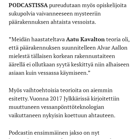
PODCASTISSA
pureudutaan myös opiskelijoita
sukupolvia vaivanneeseen mysteeriin
päärakennuksen ahtaista vessoista.
”Meidän haastateltava
Aatu Kavalton
teoria oli,
että päärakennuksen suunnitelleen Alvar Aallon
mielestä tällaisen korkean rakennustaiteen
äärellä ei ollutkaan syytä keskittyä niin alhaiseen
asiaan kuin vessassa käymiseen.”
Myös vaihtoehtoisia teorioita on aiemmin
esitetty. Vuonna 2017 Jylkkärissä kirjoitettiin
muuttuneen vessanpönttöteknologian
vaikuttaneen nykyisin koettuun ahtauteen.
Podcastin ensimmäinen jakso on nyt