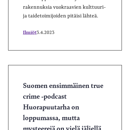
rakennuksia vuokraavien kulttuuri-
ja taidetoimijoiden pitäisi lähteä.
Ilmiöt
3.4.2023
Suomen ensimmäinen true
crime -podcast
Huorapuutarha on
loppumassa, mutta
mysteerejä on vielä jäljellä