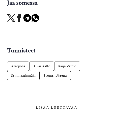
Jaa somessa
Jaa
Jaa
Jaa
Jaa
X-
Facebookissa
Telegramissa
WhatsAppissa
palvelussa
Tunnisteet
Akropolis
Alvar Aalto
Raija Vainio
Seminaarinmäki
Suomen Ateena
LISÄÄ LUETTAVAA