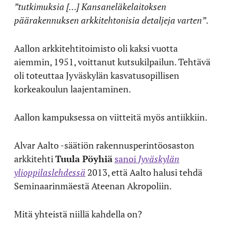
”tutkimuksia […] Kansaneläkelaitoksen
päärakennuksen arkkitehtonisia detaljeja varten”
.
Aallon arkkitehtitoimisto oli kaksi vuotta
aiemmin, 1951, voittanut kutsukilpailun. Tehtävä
oli toteuttaa Jyväskylän kasvatusopillisen
korkeakoulun laajentaminen.
Aallon kampuksessa on viitteitä myös antiikkiin.
Alvar Aalto -säätiön rakennusperintöosaston
arkkitehti
Tuula Pöyhiä
sanoi
Jyväskylän
ylioppilaslehdessä
2013, että Aalto halusi tehdä
Seminaarinmäestä Ateenan Akropoliin.
Mitä yhteistä niillä kahdella on?