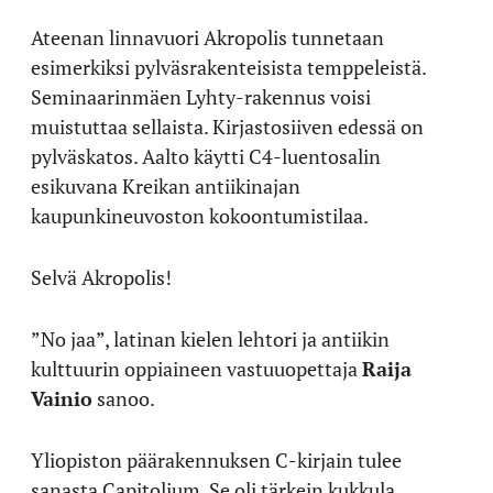
Ateenan linnavuori Akropolis tunnetaan
esimerkiksi pylväsrakenteisista temppeleistä.
Seminaarinmäen Lyhty-rakennus voisi
muistuttaa sellaista. Kirjastosiiven edessä on
pylväskatos. Aalto käytti C4-luentosalin
esikuvana Kreikan antiikinajan
kaupunkineuvoston kokoontumistilaa.
Selvä Akropolis!
”No jaa”, latinan kielen lehtori ja antiikin
kulttuurin oppiaineen vastuuopettaja
Raija
Vainio
sanoo.
Yliopiston päärakennuksen C-kirjain tulee
sanasta Capitolium. Se oli tärkein kukkula