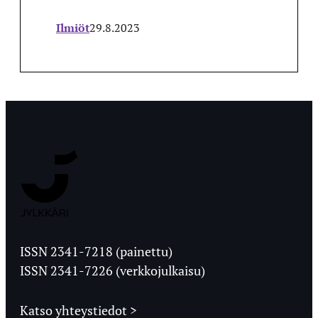
Ilmiöt
29.8.2023
Jyväskylän
Ylioppilaslehti
ISSN 2341-7218 (painettu)
ISSN 2341-7226 (verkkojulkaisu)
Katso yhteystiedot >