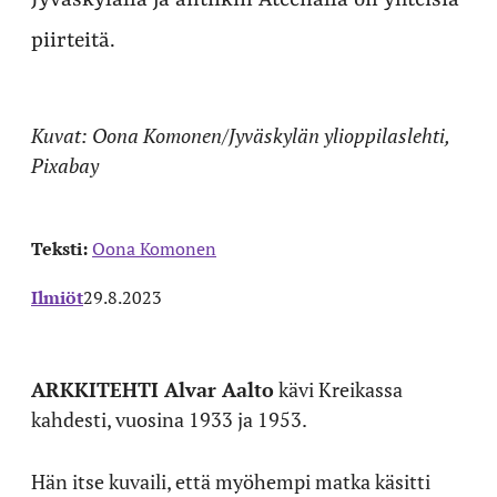
Jyväskylällä ja antiikin Ateenalla on yhteisiä
piirteitä.
Kuvat: Oona Komonen/Jyväskylän ylioppilaslehti,
Pixabay
Teksti:
Oona Komonen
Ilmiöt
29.8.2023
ARKKITEHTI Alvar Aalto
kävi Kreikassa
kahdesti, vuosina 1933 ja 1953.
Hän itse kuvaili, että myöhempi matka käsitti