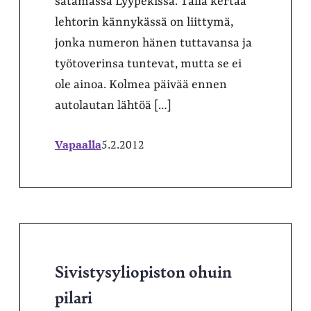
satamassa Lyypekissä. Tällä kertaa
lehtorin kännykässä on liittymä,
jonka numeron hänen tuttavansa ja
työtoverinsa tuntevat, mutta se ei
ole ainoa. Kolmea päivää ennen
autolautan lähtöä […]
Vapaalla
5.2.2012
Sivistysyliopiston ohuin
pilari