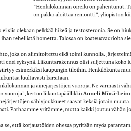
”Henkilökunnan oireilu on pahentunut. Tu
on pakko aloittaa remontti”, yliopiston ki
 siis olekaan pelkkää hikeä ja testosteronia. Se on hiukk
ihan rehellistä hometta. Talossa on kosteusvaurioita siel
o, joka on alimitoitettu eikä toimi kunnolla. Järjestel
sti ensi syksynä. Liikuntarakennus olisi suljettuna kok
iirtyy esimerkiksi kaupungin tiloihin. Henkilökunta muu
iikuntaa luultavasti karsitaan.
ilökunnan ja ainejärjestöjen vuoroja. Ne varmasti vähen
nan vuoroja”, kertoo liikuntapäällikkö
Anneli Mörä-Lein
nejärjestöjen sählyjoukkueet saavat keksiä jotain muuta.
rkasti. Parhaamme yritämme, mutta kaikki joutuu vähän 
taa se, että korjaustöiden ohessa pyritään myös parantama