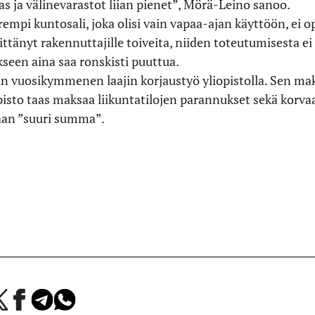
 ja välinevarastot liian pienet”, Mörä-Leino sanoo.
empi kuntosali, joka olisi vain vapaa-ajan käyttöön, ei 
ittänyt rakennuttajille toiveita, niiden toteutumisesta e
een aina saa ronskisti puuttua.
n vuosikymmenen laajin korjaustyö yliopistolla. Sen ma
opisto taas maksaa liikuntatilojen parannukset sekä korvaa
aan ”suuri summa”.
a
Jaa
Jaa
Jaa