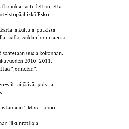
tkimuksissa todettiin, että
inteistöpäällikkö
Esko
asia ja kuituja, putkista
lä täällä, vaikkei homesieniä
mä saatetaan uusia kokonaan.
o lukuvuoden 2010–2011.
ttaa ”jonnekin”.
evät tai jäävät pois, ja
o
.
joustamaan”, Mörä-Leino
an liikuntatiloja.