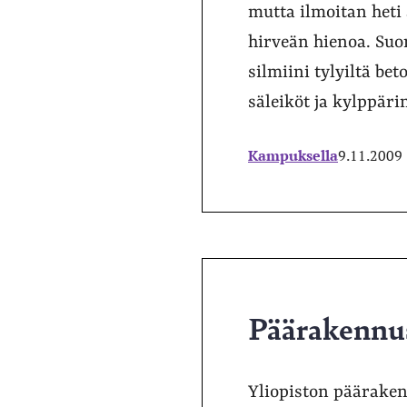
mutta ilmoitan heti
hirveän hienoa. Suo
silmiini tylyiltä be
säleiköt ja kylppärin
Kampuksella
9.11.2009
Päärakennus
Yliopiston pääraken