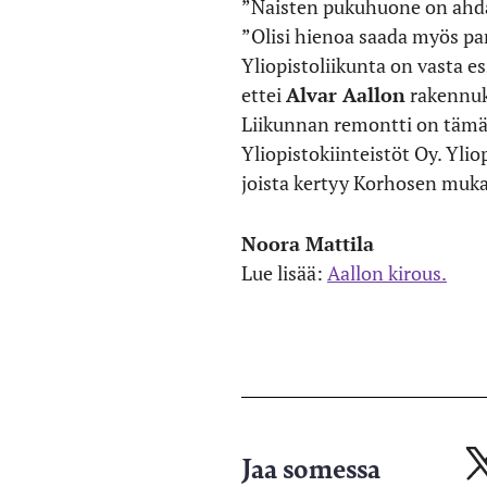
”Naisten pukuhuone on ahdas
”Olisi hienoa saada myös par
Yliopistoliikunta on vasta es
ettei
Alvar Aallon
rakennuks
Liikunnan remontti on tämä
Yliopistokiinteistöt Oy. Yli
joista kertyy Korhosen muk
Noora Mattila
Lue lisää:
Aallon kirous.
Jaa somessa
Ja