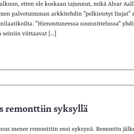
 alkuun, etten ole koskaan tajunnut, mikä Alvar Aall
men palvotuimman arkkitehdin ”pelkistetyt linjat”
tonilaatikoilta. ”Hienostuneessa suunnittelussa” yhdi
 seiniin viittaavat […]
 remonttiin syksyllä
nus menee remonttiin ensi syksynä. Remontin jälke