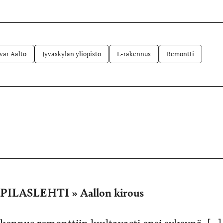
Facebookissa
Telegramissa
WhatsAppissa
lvelussa
var Aalto
Jyväskylän yliopisto
L-rakennus
Remontti
LASLEHTI » Aallon kirous