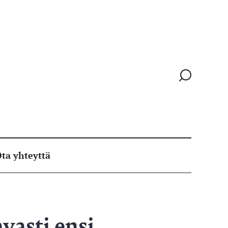
Siirry
hakusivull
ta yhteyttä
vasti ensi