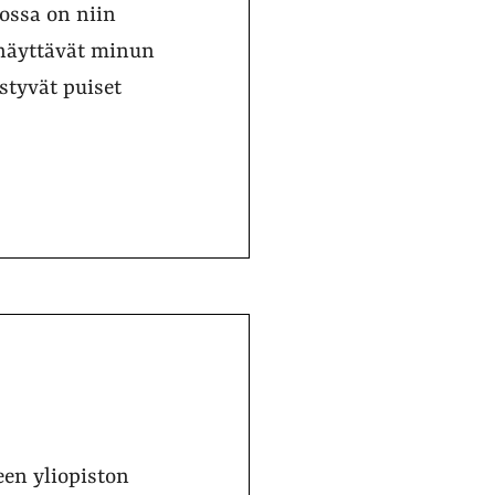
ossa on niin
 näyttävät minun
styvät puiset
en yliopiston