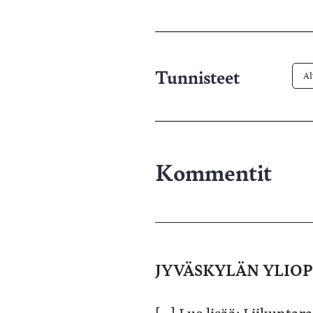
X-
pa
Tunnisteet
Al
Kommentit
JYVÄSKYLÄN YLIOPPI