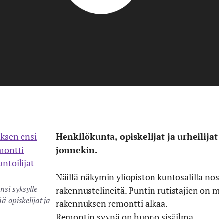
Henkilökunta, opiskelijat ja urheilijat
jonnekin.
Näillä näkymin yliopiston kuntosalilla nos
nsi syksylle
rakennustelineitä. Puntin rutistajien on 
ä opiskelijat ja
rakennuksen remontti alkaa.
Remontin syynä on huono sisäilma.