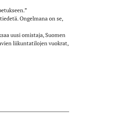
opetukseen.”
i tiedetä. Ongelmana on se,
ksaa uusi omistaja, Suomen
vien liikuntatilojen vuokrat,