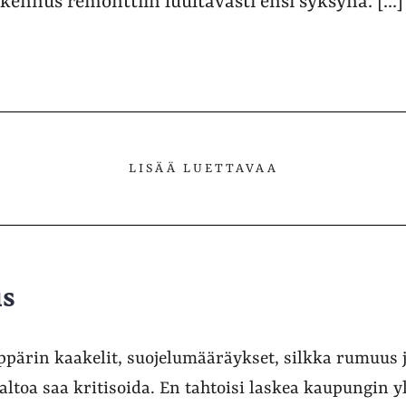
rakennus remonttiin luultavasti ensi syksynä. [...]
LISÄÄ LUETTAVAA
us
lppärin kaakelit, suojelumääräykset, silkka rumuus 
ltoa saa kritisoida. En tahtoisi laskea kaupungin yl