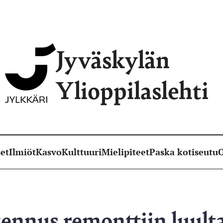
Jyväskylän
Ylioppilaslehti
et
Ilmiöt
Kasvo
Kulttuuri
Mielipiteet
Paska kotiseutu
O
ennus remonttiin luulta