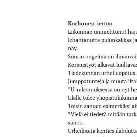
Korhonen
kertoo.
Liikunnan ummehtunut haju ei
lehahtanutta pulunkakkaa ja 
näy.
Suurin ongelma on ilmanvaiht
Korjaustyöt alkavat luultava
Tiedekunnan urheiluopetus s
Jumppatunteja ja muuta iltal
”U-rakennuksessa on nyt henk
tilalle tulee yliopistoliikun
Toisin sanoen esimerkiksi ai
”Vielä ei tiedetä mitään ta
sanoo.
Urheilijoita kenties ilahdut