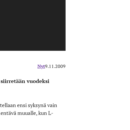
Nyt
9.11.2009
 siirretään vuodeksi
tellaan ensi syksynä vain
mentävä muualle, kun L-