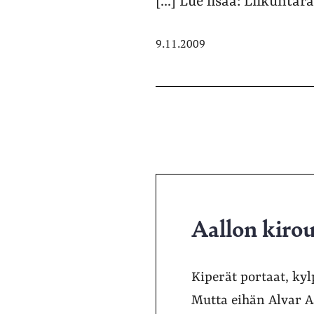
[...] Lue lisää: Liikunta
9.11.2009
Aallon kiro
Kiperät portaat, ky
Mutta eihän Alvar Aa