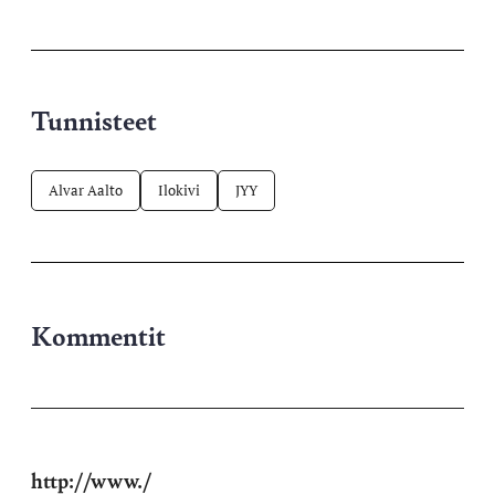
palvelussa
Tunnisteet
Alvar Aalto
Ilokivi
JYY
Kommentit
http://www./