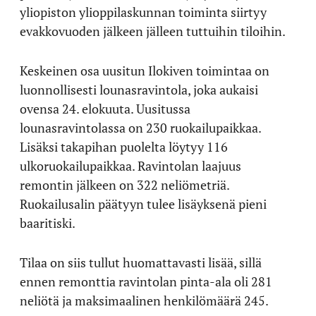
yliopiston ylioppilaskunnan toiminta siirtyy
evakkovuoden jälkeen jälleen tuttuihin tiloihin.
Keskeinen osa uusitun Ilokiven toimintaa on
luonnollisesti lounasravintola, joka aukaisi
ovensa 24. elokuuta. Uusitussa
lounasravintolassa on 230 ruokailupaikkaa.
Lisäksi takapihan puolelta löytyy 116
ulkoruokailupaikkaa. Ravintolan laajuus
remontin jälkeen on 322 neliömetriä.
Ruokailusalin päätyyn tulee lisäyksenä pieni
baaritiski.
Tilaa on siis tullut huomattavasti lisää, sillä
ennen remonttia ravintolan pinta-ala oli 281
neliötä ja maksimaalinen henkilömäärä 245.