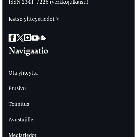
ISSN 2341-7226 (verkkojulkaisu)
Katso yhteystiedot >
Facebook
Twitter
Instagram
YouTube
SoundCloud
Navigaatio
Ota yhteyttä
Etusivu
Toimitus
Avustajille
Mediatiedot