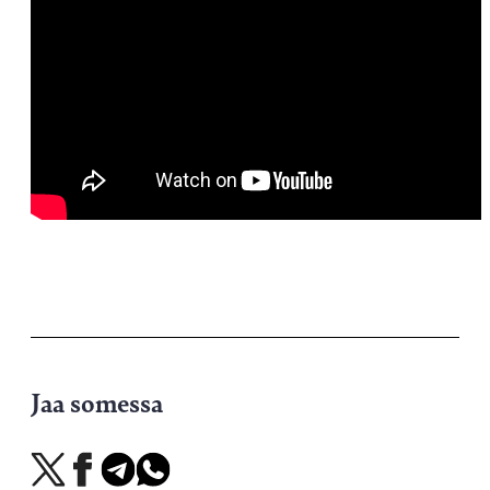
Jaa somessa
Jaa
Jaa
Jaa
Jaa
X-
Facebookissa
Telegramissa
WhatsAppissa