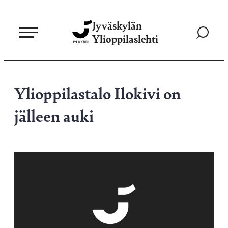
Siirry
Jyväskylän
suoraan
Siirry
Ylioppilaslehti
sisältöön
hakusivul
Ylioppilastalo Ilokivi on
jälleen auki