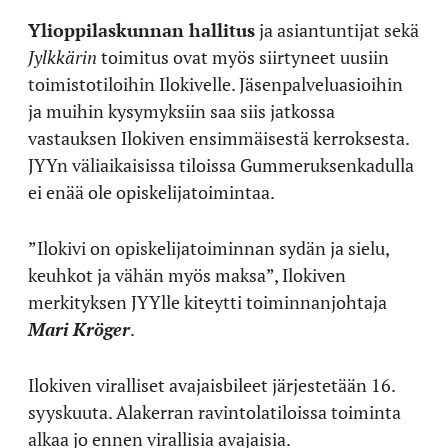
Ylioppilaskunnan hallitus
ja asiantuntijat sekä
Jylkkärin
toimitus ovat myös siirtyneet uusiin
toimistotiloihin Ilokivelle. Jäsenpalveluasioihin
ja muihin kysymyksiin saa siis jatkossa
vastauksen Ilokiven ensimmäisestä kerroksesta.
JYYn väliaikaisissa tiloissa Gummeruksenkadulla
ei enää ole opiskelijatoimintaa.
”Ilokivi on opiskelijatoiminnan sydän ja sielu,
keuhkot ja vähän myös maksa”, Ilokiven
merkityksen JYYlle kiteytti toiminnanjohtaja
Mari Kröger
.
Ilokiven viralliset avajaisbileet järjestetään 16.
syyskuuta. Alakerran ravintolatiloissa toiminta
alkaa jo ennen virallisia avajaisia.