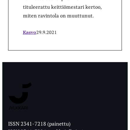
tituleerattu keittiömestari kertoo,
miten ravintola on muuttunut.
Kasvo
29.9.2021
Jyväskylän
Ylioppilaslehti
ISSN 2341-7218 (painettu)