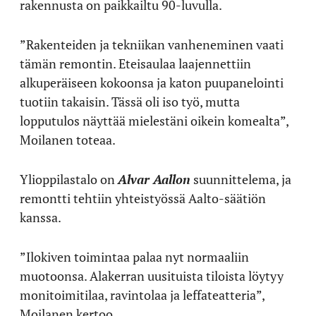
rakennusta on paikkailtu 90-luvulla.
”Rakenteiden ja tekniikan vanheneminen vaati
tämän remontin. Eteisaulaa laajennettiin
alkuperäiseen kokoonsa ja katon puupanelointi
tuotiin takaisin. Tässä oli iso työ, mutta
lopputulos näyttää mielestäni oikein komealta”,
Moilanen toteaa.
Ylioppilastalo on
Alvar Aallon
suunnittelema, ja
remontti tehtiin yhteistyössä Aalto-säätiön
kanssa.
”Ilokiven toimintaa palaa nyt normaaliin
muotoonsa. Alakerran uusituista tiloista löytyy
monitoimitilaa, ravintolaa ja leffateatteria”,
Moilanen kertoo.