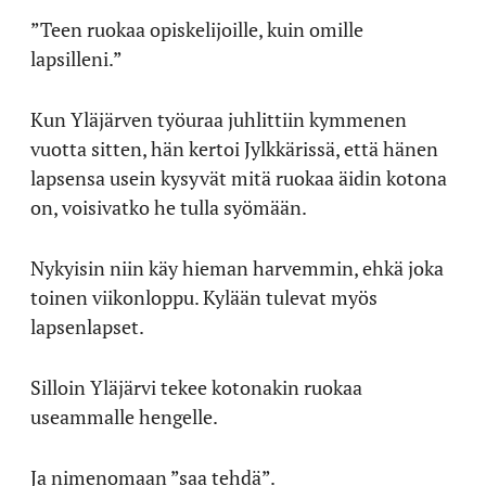
”Teen ruokaa opiskelijoille, kuin omille
lapsilleni.”
Kun Yläjärven työuraa juhlittiin kymmenen
vuotta sitten, hän kertoi Jylkkärissä, että hänen
lapsensa usein kysyvät mitä ruokaa äidin kotona
on, voisivatko he tulla syömään.
Nykyisin niin käy hieman harvemmin, ehkä joka
toinen viikonloppu. Kylään tulevat myös
lapsenlapset.
Silloin Yläjärvi tekee kotonakin ruokaa
useammalle hengelle.
Ja nimenomaan ”saa tehdä”.