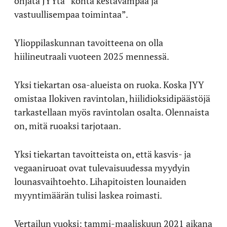
ohjata JYYtä ”kohta kestävämpää ja
vastuullisempaa toimintaa”.
Ylioppilaskunnan tavoitteena on olla
hiilineutraali vuoteen 2025 mennessä.
Yksi tiekartan osa-alueista on ruoka. Koska JYY
omistaa Ilokiven ravintolan, hiilidioksidipäästöjä
tarkastellaan myös ravintolan osalta. Olennaista
on, mitä ruoaksi tarjotaan.
Yksi tiekartan tavoitteista on, että kasvis- ja
vegaaniruoat ovat tulevaisuudessa myydyin
lounasvaihtoehto. Lihapitoisten lounaiden
myyntimäärän tulisi laskea roimasti.
Vertailun vuoksi: tammi-maaliskuun 2021 aikana