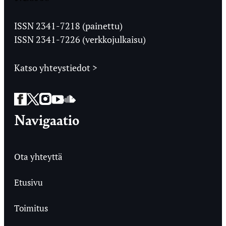
Jyväskylän
Ylioppilaslehti
ISSN 2341-7218 (painettu)
ISSN 2341-7226 (verkkojulkaisu)
Katso yhteystiedot >
Facebook
Twitter
Instagram
YouTube
SoundCloud
Navigaatio
Ota yhteyttä
Etusivu
Toimitus