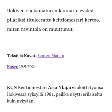
Ilokiven ruokamaineen kannattelevaksi
pilariksi tituleerattu keittiömestari kertoo,
miten ravintola on muuttunut.
Teksti ja Kuvat:
Santeri Matero
Kasvo
29.9.2021
KUN
Keittiömestari
Arja Yläjärvi
aloitti työnsä
Ilokivessä syksyllä 1981, paikka näytti erilaiselta
kuin nykyään.