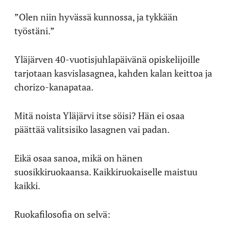
”Olen niin hyvässä kunnossa, ja tykkään
työstäni.”
Yläjärven 40-vuotisjuhlapäivänä opiskelijoille
tarjotaan kasvislasagnea, kahden kalan keittoa ja
chorizo-kanapataa.
Mitä noista Yläjärvi itse söisi? Hän ei osaa
päättää valitsisiko lasagnen vai padan.
Eikä osaa sanoa, mikä on hänen
suosikkiruokaansa. Kaikkiruokaiselle maistuu
kaikki.
Ruokafilosofia on selvä: