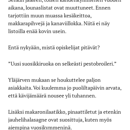
aikana, lounaslistat ovat muuttuneet. Ennen
tarjottiin muun muassa kesäkeittoa,
makkarapihvejä ja kanaviillokka. Niitä ei näy
listoilla enää kovin usein.
Entä nykyään, mistä opiskelijat pitävät?
”Uusi suosikkiruoka on selkeästi pestobroileri.”
Yläjärven mukaan se houkuttelee paljon
asiakkaita. Voi kuulemma jo puoliltapäivin arvata,
että kävijämäärä nousee yli tuhannen.
Lisäksi makaronilaatikko, pinaattiletut ja etenkin
jauhelihalasagne ovat suosittuja, kuten myös
aiempina vuosikymmeninä.