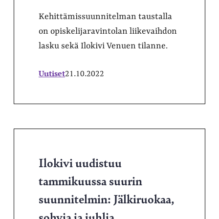
Kehittämissuunnitelman taustalla
on opiskelijaravintolan liikevaihdon
lasku sekä Ilokivi Venuen tilanne.
Uutiset
21.10.2022
Ilokivi uudistuu
tammikuussa suurin
suunnitelmin: Jälkiruokaa,
sohvia ja juhlia