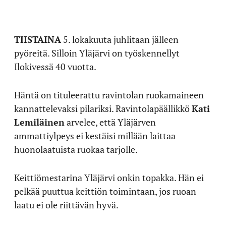
TIISTAINA
5. lokakuuta juhlitaan jälleen
pyöreitä. Silloin Yläjärvi on työskennellyt
Ilokivessä 40 vuotta.
Häntä on tituleerattu ravintolan ruokamaineen
kannattelevaksi pilariksi. Ravintolapäällikkö
Kati
Lemiläinen
arvelee, että Yläjärven
ammattiylpeys ei kestäisi millään laittaa
huonolaatuista ruokaa tarjolle.
Keittiömestarina Yläjärvi onkin topakka. Hän ei
pelkää puuttua keittiön toimintaan, jos ruoan
laatu ei ole riittävän hyvä.