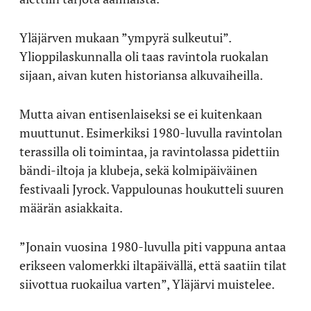
Yläjärven mukaan ”ympyrä sulkeutui”.
Ylioppilaskunnalla oli taas ravintola ruokalan
sijaan, aivan kuten historiansa alkuvaiheilla.
Mutta aivan entisenlaiseksi se ei kuitenkaan
muuttunut. Esimerkiksi 1980-luvulla ravintolan
terassilla oli toimintaa, ja ravintolassa pidettiin
bändi-iltoja ja klubeja, sekä kolmipäiväinen
festivaali Jyrock. Vappulounas houkutteli suuren
määrän asiakkaita.
”Jonain vuosina 1980-luvulla piti vappuna antaa
erikseen valomerkki iltapäivällä, että saatiin tilat
siivottua ruokailua varten”, Yläjärvi muistelee.