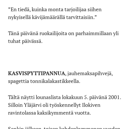
”En tiedä, kuinka monta tarjoilijaa siihen
nykyisellä kävijämäärällä tarvittaisiin.”
Tänä päivänä ruokailijoita on parhaimmillaan yli
tuhat päivässä.
KASVISPYTTIPANNUA
, jauhemaksapihvejä,
spagettia tonnikalakastikkeella.
Tältä näytti lounaslista lokakuun 5. päivänä 2001.
Silloin Yläjärvi oli työskennellyt Ilokiven
ravintolassa kaksikymmentä vuotta.
Senkin jälkeen, toisen kahdenkymmenen vuoden