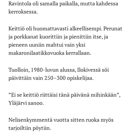
Ravintola oli samalla paikalla, mutta kahdessa
kerroksessa.
Keittiö oli huomattavasti alkeellisempi. Perunat
ja porkkanat kuorittiin ja pienittiin itse, ja
pieneen uuniin mahtui vain yksi
makaronilaatikkovuoka kerrallaan.
Tuolloin, 1980-luvun alussa, Ilokivessä söi
päivittäin vain 250–300 opiskelijaa.
”Ei se keittiö riittäisi tänä päivänä mihinkään”,
Yläjärvi sanoo.
Nelisenkymmentä vuotta sitten ruoka myös
tarjoiltiin pöytiin.