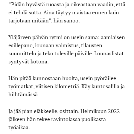
”Pidän hyvästä ruoasta ja oikeastaan vaadin, että
ei tehdä sutta. Aina täytyy maistaa ennen kuin
tarjotaan mitään”, hän sanoo.
Yläjärven päivän rytmi on usein sama: aamiaisen
esillepano, lounaan valmistus, tilausten
suunnittelu ja teko tuleville päiville. Lounaslistat
syntyvät kotona.
Hän pitää kunnostaan huolta, usein pyöräilee
työmatkat, viitisen kilometriä. Käy kuntosalilla ja
hiihtämässä.
Ja jää pian eläkkeelle, osittain. Helmikuun 2022
jälkeen hän tekee ravintolassa puolikasta
työaikaa.