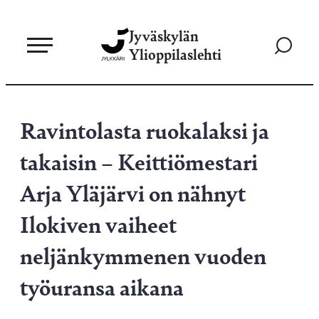
Siirry
Jyväskylän
suoraan
Siirry
Ylioppilaslehti
sisältöön
hakusivul
Ravintolasta ruokalaksi ja
takaisin – Keittiömestari
Arja Yläjärvi on nähnyt
Ilokiven vaiheet
neljänkymmenen vuoden
työuransa aikana