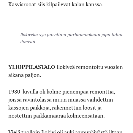
Kasvisruoat siis kilpailevat kalan kanssa.
Ilokivellä syö päivittäin parhaimmillaan jopa tuhat
ihmistä.
YLIOPPILASTALO
Ilokiveä remontoitu vuosien
aikana paljon.
1980-luvulla oli kolme pienempää remonttia,
joissa ravintolassa muun muassa vaihdettiin
kassojen paikkoja, rakennettiin loosit ja
nostettiin paikkamäärää kolmeensataan.
Vielä tuolloin Ilokivi oli auki aamupäivästä iltaan.