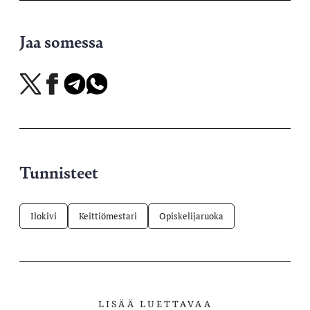
Jaa somessa
Jaa
Jaa
Jaa
Jaa
X-
Facebookissa
Telegramissa
WhatsAppissa
palvelussa
Tunnisteet
Ilokivi
Keittiömestari
Opiskelijaruoka
LISÄÄ LUETTAVAA