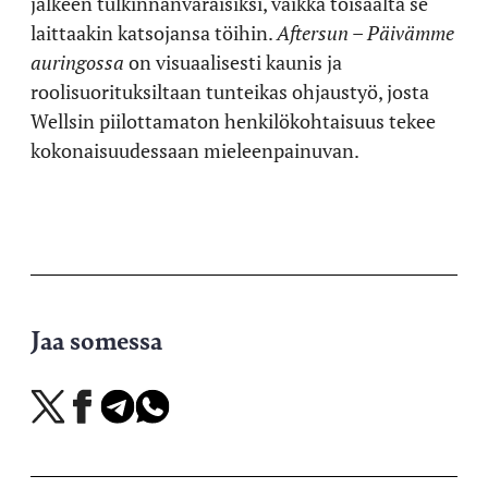
jälkeen tulkinnanvaraisiksi, vaikka toisaalta se
laittaakin katsojansa töihin.
Aftersun – Päivämme
auringossa
on visuaalisesti kaunis ja
roolisuorituksiltaan tunteikas ohjaustyö, josta
Wellsin piilottamaton henkilökohtaisuus tekee
kokonaisuudessaan mieleenpainuvan.
Jaa somessa
Jaa
Jaa
Jaa
Jaa
X-
Facebookissa
Telegramissa
WhatsAppissa
palvelussa