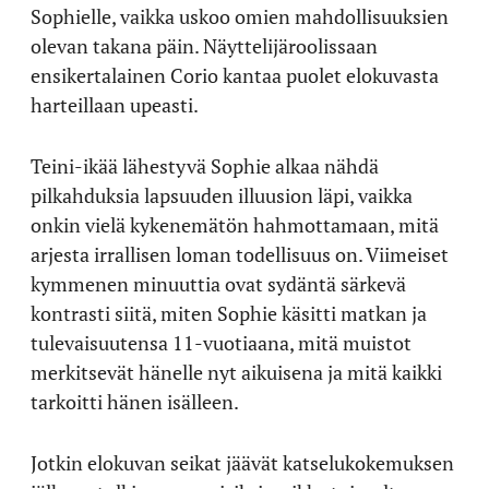
Sophielle, vaikka uskoo omien mahdollisuuksien
olevan takana päin. Näyttelijäroolissaan
ensikertalainen Corio kantaa puolet elokuvasta
harteillaan upeasti.
Teini-ikää lähestyvä Sophie alkaa nähdä
pilkahduksia lapsuuden illuusion läpi, vaikka
onkin vielä kykenemätön hahmottamaan, mitä
arjesta irrallisen loman todellisuus on. Viimeiset
kymmenen minuuttia ovat sydäntä särkevä
kontrasti siitä, miten Sophie käsitti matkan ja
tulevaisuutensa 11-vuotiaana, mitä muistot
merkitsevät hänelle nyt aikuisena ja mitä kaikki
tarkoitti hänen isälleen.
Jotkin elokuvan seikat jäävät katselukokemuksen