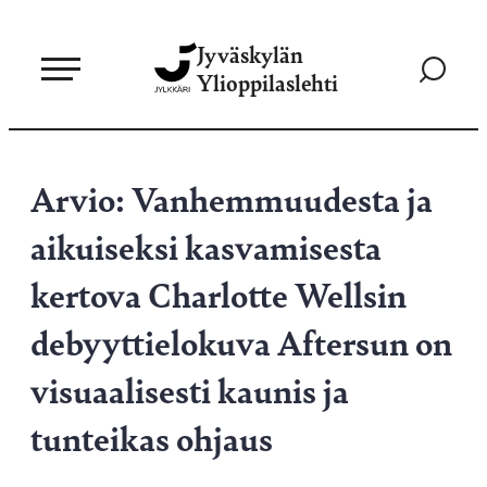
Siirry
Jyväskylän
suoraan
Siirry
Ylioppilaslehti
sisältöön
hakusivul
Arvio: Vanhemmuudesta ja
aikuiseksi kasvamisesta
kertova Charlotte Wellsin
debyyttielokuva Aftersun on
visuaalisesti kaunis ja
tunteikas ohjaus