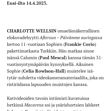
Ensi-ilta 14.4.2023.
CHARLOTTE WELLSIN
omaelämäkerrallinen
elokuvadebyytti
Aftersun – Päivämme auringossa
kertoo 11-vuotiaan Sophien (
Frankie Corio
)
pakettimatkasta Turkkiin. Hän matkaa sinne
isänsä Calumin (
Paul Mescal
) kanssa tämän 31-
vuotissyntymäpäivän kynnyksellä. Aikuinen
Sophie (
Celia Rowlson-Hall
) muistelee isä-
tytär-suhdetta videokameramateriaalilta, joka on
ristiriidassa lapsuuden muistojen kanssa.
Kotivideoiden tavoin intiimisti kuvatuissa
hetkissä
Macarena
soi ja ysärishortsien lahkeet