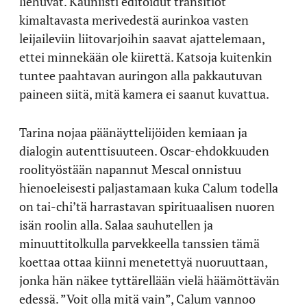
liehuvat. Kauniisti editoidut transitiot
kimaltavasta merivedestä aurinkoa vasten
leijaileviin liitovarjoihin saavat ajattelemaan,
ettei minnekään ole kiirettä. Katsoja kuitenkin
tuntee paahtavan auringon alla pakkautuvan
paineen siitä, mitä kamera ei saanut kuvattua.
Tarina nojaa päänäyttelijöiden kemiaan ja
dialogin autenttisuuteen. Oscar-ehdokkuuden
roolityöstään napannut Mescal onnistuu
hienoeleisesti paljastamaan kuka Calum todella
on tai-chi’tä harrastavan spirituaalisen nuoren
isän roolin alla. Salaa sauhutellen ja
minuuttitolkulla parvekkeella tanssien tämä
koettaa ottaa kiinni menetettyä nuoruuttaan,
jonka hän näkee tyttärellään vielä häämöttävän
edessä. ”Voit olla mitä vain”, Calum vannoo