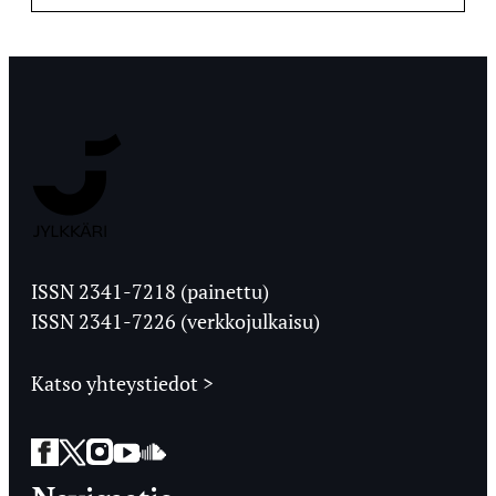
Jyväskylän
Ylioppilaslehti
ISSN 2341-7218 (painettu)
ISSN 2341-7226 (verkkojulkaisu)
Katso yhteystiedot >
Facebook
Twitter
Instagram
YouTube
SoundCloud