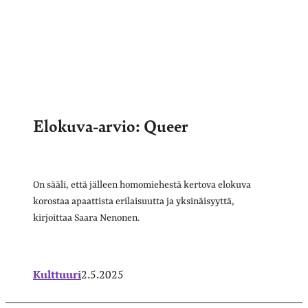
Elokuva-arvio: Queer
On sääli, että jälleen homomiehestä kertova elokuva
korostaa apaattista erilaisuutta ja yksinäisyyttä,
kirjoittaa Saara Nenonen.
Kulttuuri
2.5.2025