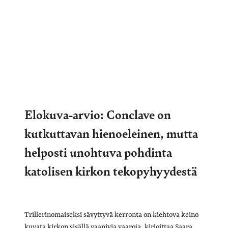
Elokuva-arvio: Conclave on
kutkuttavan hienoeleinen, mutta
helposti unohtuva pohdinta
katolisen kirkon tekopyhyydestä
Trillerinomaiseksi sävyttyvä kerronta on kiehtova keino
kuvata kirkon sisällä vaanivia vaaroja, kirjoittaa Saara