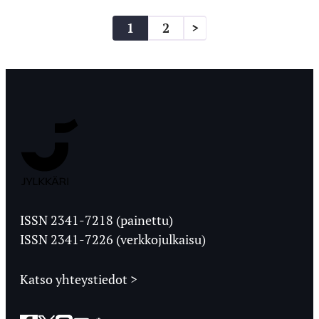
Artikkelien
1
2
>
sivutus
Jyväskylän
Ylioppilaslehti
ISSN 2341-7218 (painettu)
ISSN 2341-7226 (verkkojulkaisu)
Katso yhteystiedot >