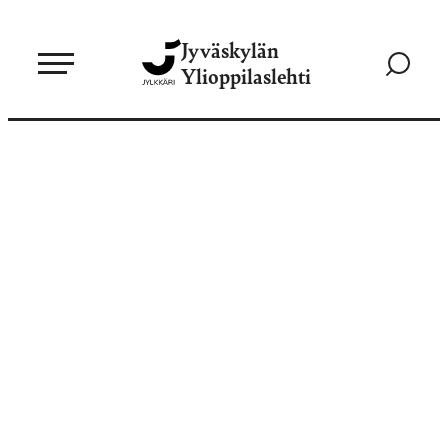
Siirry
Jyväskylän
suoraan
Siirry
Ylioppilaslehti
sisältöön
hakusivul