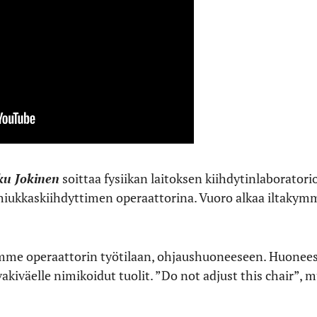
ku Jokinen
soittaa fysiikan laitoksen kiihdytinlaboratori
 hiukkaskiihdyttimen operaattorina. Vuoro alkaa iltakymm
me operaattorin työtilaan, ohjaushuoneeseen. Huonees
kiväelle nimikoidut tuolit. ”Do not adjust this chair”, 