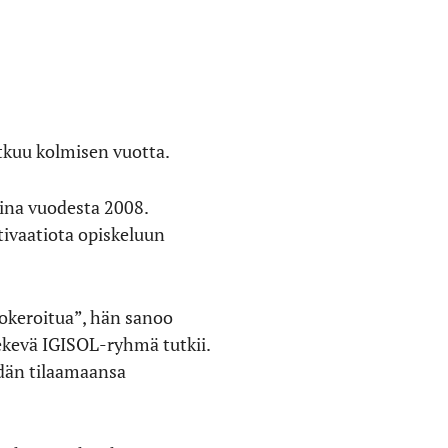
tkuu kolmisen vuotta.
rina vuodesta 2008.
tivaatiota opiskeluun
lokeroitua”, hän sanoo
tekevä IGISOL-ryhmä tutkii.
idän tilaamaansa