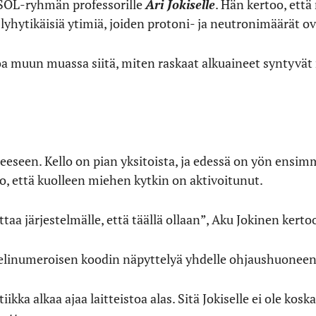
ISOL-ryhmän professorille
Ari Jokiselle
. Hän kertoo, että
lyhytikäisiä ytimiä, joiden protoni- ja neutronimäärät ov
oa muun muassa siitä, miten raskaat alkuaineet syntyvä
seen. Kello on pian yksitoista, ja edessä on yön ensim
oo, että kuolleen miehen kytkin on aktivoitunut.
taa järjestelmälle, että täällä ollaan”, Aku Jokinen kerto
elinumeroisen koodin näpyttelyä yhdelle ohjaushuoneen l
iikka alkaa ajaa laitteistoa alas. Sitä Jokiselle ei ole kos