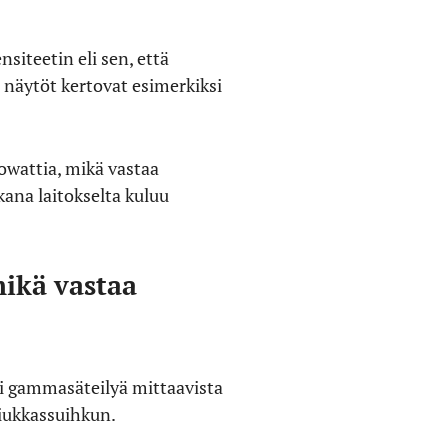
siteetin eli sen, että
 näytöt kertovat esimerkiksi
lowattia, mikä vastaa
kana laitokselta kuluu
mikä vastaa
ksi gammasäteilyä mittaavista
iukkassuihkun.