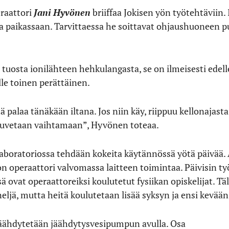
raattori
Jani Hyvönen
briiffaa Jokisen yön työtehtäviin.
a paikassaan. Tarvittaessa he soittavat ohjaushuoneen
a tuosta ionilähteen hehkulangasta, se on ilmeisesti ede
le toinen perättäinen.
ä palaa tänäkään iltana. Jos niin käy, riippuu kellonajas
 ruvetaan vaihtamaan”, Hyvönen toteaa.
laboratoriossa tehdään kokeita käytännössä yötä päivää.
n operaattori valvomassa laitteen toimintaa. Päivisin ty
sä ovat operaattoreiksi koulutetut fysiikan opiskelijat. Täl
neljä, mutta heitä koulutetaan lisää syksyn ja ensi kevään