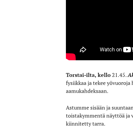
Torstai-ilta, kello
21.45.
A
fysiikkaa ja tekee yövuoroja
aamukahdeksaan.
Astumme sisään ja suuntaam
toistakymmentä näyttöä ja va
kiinnitetty tarra.