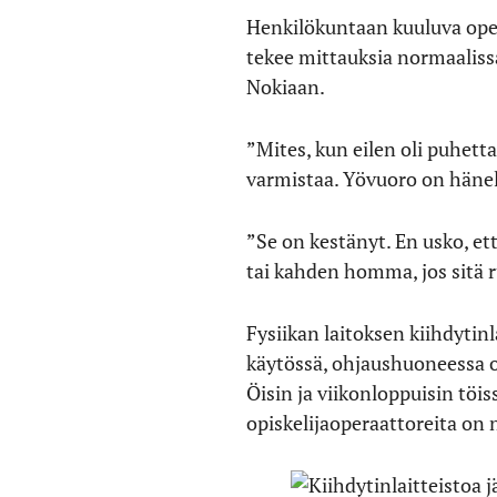
Henkilökuntaan kuuluva ope
tekee mittauksia normaaliss
Nokiaan.
”Mites, kun eilen oli puhett
varmistaa. Yövuoro on hänel
”Se on kestänyt. En usko, ett
tai kahden homma, jos sitä
Fysiikan laitoksen kiihdytin
käytössä, ohjaushuoneessa o
Öisin ja viikonloppuisin töis
opiskelijaoperaattoreita on 