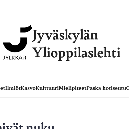
Jyväskylän
Ylioppilaslehti
et
Ilmiöt
Kasvo
Kulttuuri
Mielipiteet
Paska kotiseutu
O
eivät nuku