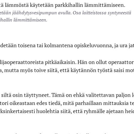
tetään jäähdytysvesipumpun avulla. Osa laitteistossa syntyneestä
hallin lämmittämiseen.
detään toisena tai kolmantena opiskeluvuonna, ja ura ja
lijaoperaattoreista pitkäaikaisin. Hän on ollut operaatto
 mutta myös toive siitä, että käytännön työstä saisi mo
 siltä osin täyttyneet. Tämä on ehkä valitettavan paljon 
attori oikeastaan edes tiedä, mitä parhaillaan mittauksia 
sinkertaisesti huolehtia siitä, että ryhmälle ajetaan he