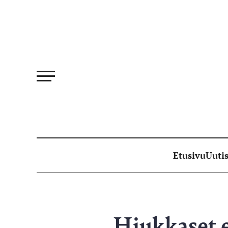
Siirry
suoraan
sisältöön
Etusivu
Uutis
Hiukkaset 