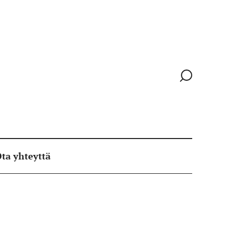
Siirry
hakusivull
ta yhteyttä