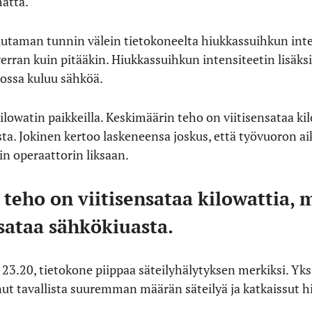
atta.
utaman tunnin välein tietokoneelta hiukkassuihkun inten
erran kuin pitääkin. Hiukkassuihkun intensiteetin lisäksi
iossa kuluu sähköä.
ilowatin paikkeilla. Keskimäärin teho on viitisensataa ki
ta. Jokinen kertoo laskeneensa joskus, että työvuoron ai
 operaattorin liksaan.
teho on viitisensataa kilowattia, 
sataa sähkökiuasta.
lo 23.20, tietokone piippaa säteilyhälytyksen merkiksi. Y
t tavallista suuremman määrän säteilyä ja katkaissut h