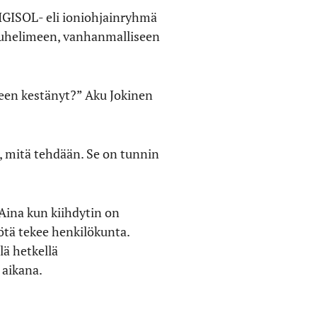
 IGISOL- eli ioniohjainryhmä
 puhelimeen, vanhanmalliseen
lleen kestänyt?” Aku Jokinen
ta, mitä tehdään. Se on tunnin
 Aina kun kiihdytin on
ötä tekee henkilökunta.
lä hetkellä
 aikana.