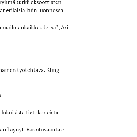
 ryhmä tutkii eksoottisten
at erilaisia kuin luonnossa.
t maailmankaikkeudessa”, Ari
mäinen työtehtävä. Kling
o.
ukuisista tietokoneista.
kaan käynyt. Varoitusääntä ei