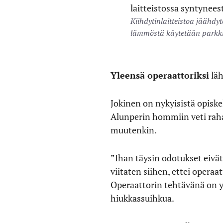
Kiihdytinlaitteistoa jäähdy
lämmöstä käytetään parkki
Yleensä operaattoriksi
läh
Jokinen on nykyisistä opiske
Alunperin hommiin veti raha,
muutenkin.
”Ihan täysin odotukset eivät
viitaten siihen, ettei opera
Operaattorin tehtävänä on yk
hiukkassuihkua.