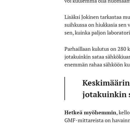
voi kuulemma olla huomaam
Lisäksi Jokinen tarkastaa mu
suihkussa on hiukkasia sen v
sen, kuinka paljon laborator
Parhaillaan kulutus on 280 k
jotakuinkin sataa sähkökiuas
enemmän rahaa sähköön kuin
Keskimäärin 
jotakuinkin 
Hetkeä myöhemmin
, kel
GMF-mittareista on havainnu