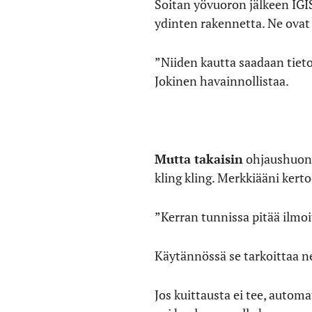
Soitan yövuoron jälkeen IG
ydinten rakennetta. Ne ovat 
”Niiden kautta saadaan tiet
Jokinen havainnollistaa.
Mutta takaisin
ohjaushuonee
kling kling. Merkkiääni kert
”Kerran tunnissa pitää ilmoit
Käytännössä se tarkoittaa n
Jos kuittausta ei tee, automat