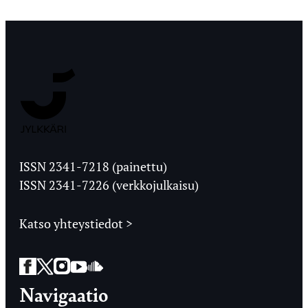
Jyväskylän
Ylioppilaslehti
ISSN 2341-7218 (painettu)
ISSN 2341-7226 (verkkojulkaisu)
Katso yhteystiedot >
Facebook
Twitter
Instagram
YouTube
SoundCloud
Navigaatio