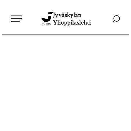
Siirry
Jyväskylän
suoraan
Siirry
Ylioppilaslehti
sisältöön
hakusivul