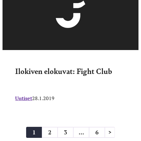
Ilokiven elokuvat: Fight Club
Uutiset
28.1.2019
1
2
3
…
6
>