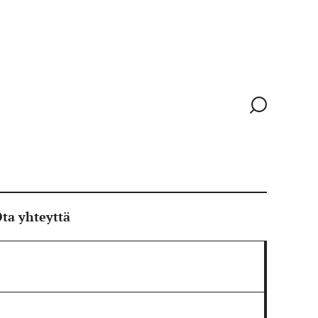
Siirry
hakusivull
ta yhteyttä