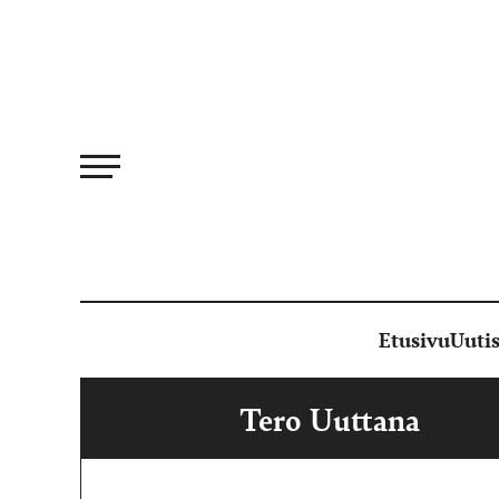
Siirry
suoraan
sisältöön
Etusivu
Uutis
Tero Uuttana