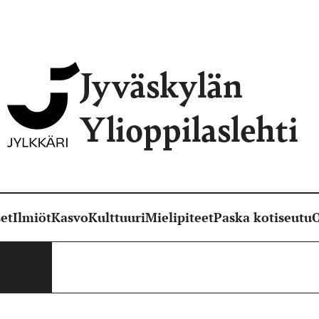
Jyväskylän
Ylioppilaslehti
et
Ilmiöt
Kasvo
Kulttuuri
Mielipiteet
Paska kotiseutu
O