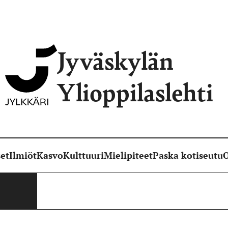
Jyväskylän
Ylioppilaslehti
et
Ilmiöt
Kasvo
Kulttuuri
Mielipiteet
Paska kotiseutu
O