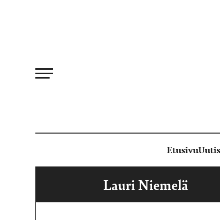
Siirry
suoraan
sisältöön
Etusivu
Uutis
Lauri Niemelä