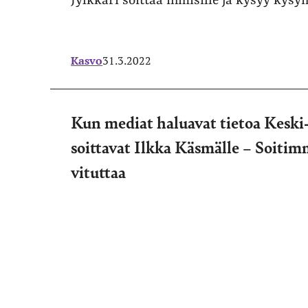
Jylkkäri soittaa ihmisille ja kysyy kys
Kasvo
31.3.2022
Kun mediat haluavat tietoa Keski
soittavat Ilkka Käsmälle – Soitim
vituttaa