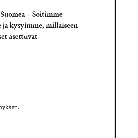
i Suomea – Soitimme
e ja kysyimme, millaiseen
set asettuvat
ymyksen.