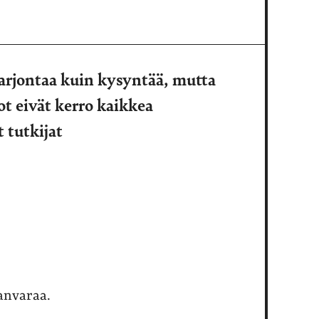
rjontaa kuin kysyntää, mutta
ot eivät kerro kaikkea
 tutkijat
anvaraa.