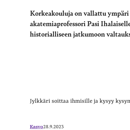
Korkeakouluja on vallattu ympär
akatemiaprofessori Pasi Ihalaisell
historialliseen jatkumoon valtauk
Jylkkäri soittaa ihmisille ja kysyy kys
Kasvo
28.9.2023