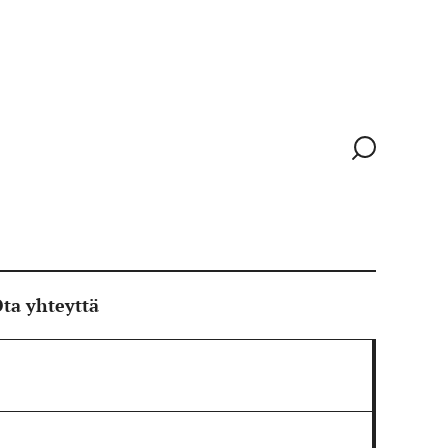
Siirry
hakusivull
ta yhteyttä