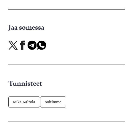
Jaa somessa
Jaa
Jaa
Jaa
Jaa
X-
Facebookissa
Telegramissa
WhatsAppissa
palvelussa
Tunnisteet
Mika Aaltola
Soitimme