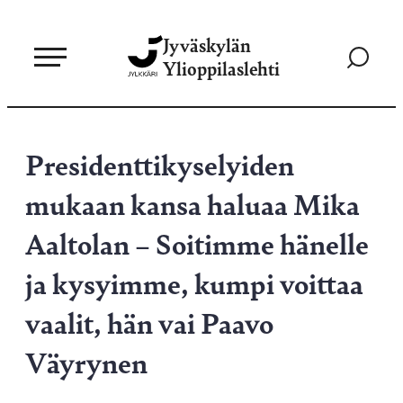
Siirry
Jyväskylän
suoraan
Siirry
Ylioppilaslehti
sisältöön
hakusivul
Presidenttikyselyiden
mukaan kansa haluaa Mika
Aaltolan – Soitimme hänelle
ja kysyimme, kumpi voittaa
vaalit, hän vai Paavo
Väyrynen