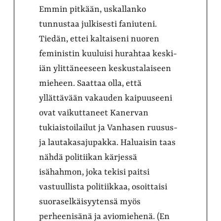
Emmin pitkään, uskallanko
tunnustaa julkisesti faniuteni.
Tiedän, ettei kaltaiseni nuoren
feministin kuuluisi hurahtaa keski-
iän ylittäneeseen keskustalaiseen
mieheen. Saattaa olla, että
yllättävään vakauden kaipuuseeni
ovat vaikuttaneet Kanervan
tukiaistoilailut ja Vanhasen ruusus-
ja lautakasajupakka. Haluaisin taas
nähdä politiikan kärjessä
isähahmon, joka tekisi paitsi
vastuullista politiikkaa, osoittaisi
suoraselkäisyytensä myös
perheenisänä ja aviomiehenä. (En