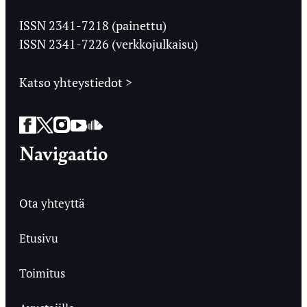
Jyväskylän
Ylioppilaslehti
ISSN 2341-7218 (painettu)
ISSN 2341-7226 (verkkojulkaisu)
Katso yhteystiedot >
Facebook
Twitter
Instagram
YouTube
SoundCloud
Navigaatio
Ota yhteyttä
Etusivu
Toimitus