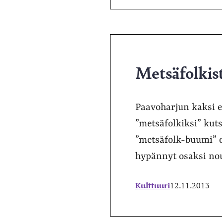
Metsäfolkis
Paavoharjun kaksi e
”metsäfolkiksi” kuts
”metsäfolk-buumi” 
hypännyt osaksi no
Kulttuuri
12.11.2013