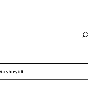
Siirry
hakusivull
ta yhteyttä