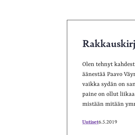
Rakkauskirj
Olen tehnyt kahdest
äänestää Paavo Väyr
vaikka sydän on san
paine on ollut liika
mistään mitään ymmä
Uutiset
6.5.2019