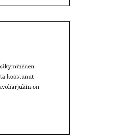
vuosikymmenen
sta koostunut
avoharjukin on