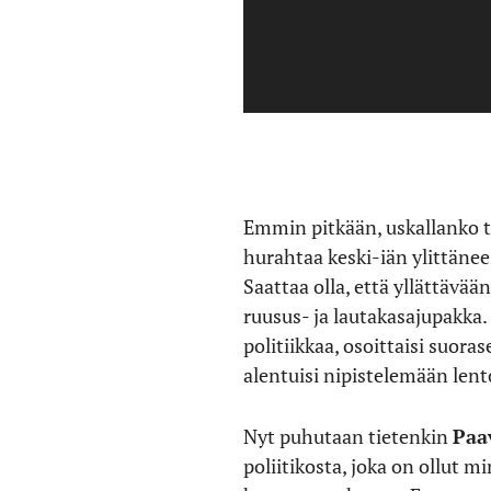
Emmin pitkään, uskallanko tu
hurahtaa keski-iän ylittäne
Saattaa olla, että yllättävä
ruusus- ja lautakasajupakka. 
politiikkaa, osoittaisi suo
alentuisi nipistelemään len
Nyt puhutaan tietenkin
Paa
poliitikosta, joka on ollut 