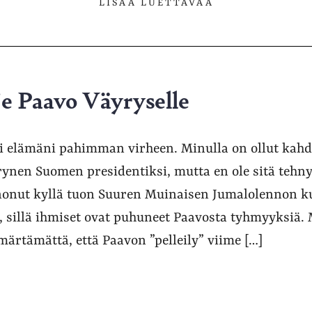
LISÄÄ LUETTAVAA
e Paavo Väyryselle
i elämäni pahimman virheen. Minulla on ollut kahd
ynen Suomen presidentiksi, mutta en ole sitä tehnyt
onut kyllä tuon Suuren Muinaisen Jumalolennon kut
a, sillä ihmiset ovat puhuneet Paavosta tyhmyyksiä.
rtämättä, että Paavon ”pelleily” viime […]