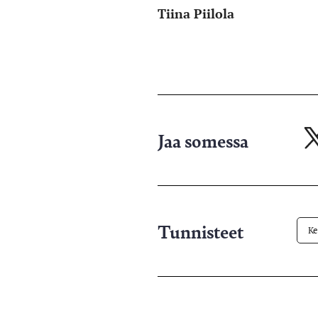
Tiina Piilola
Jaa somessa
Ja
X-
pa
Tunnisteet
Ke