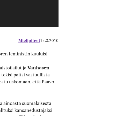
Mielipiteet
15.2.2010
oren feministin kuuluisi
aistoilailut ja
Vanhasen
ekisi paitsi vastuullista
uostu uskomaan, että Paavo
a ainoasta suomalaisesta
alituksi kansanedustajaksi