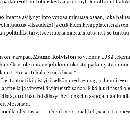
arlamenttiin kolme kertaa ja on nyt ilmoittanut haluk
uolimatta säilynyt into vetoaa minussa osaan, joka halu
 voi muuttua viisaudeksi ja että kolmikymppisten naisten
ai politiikka tarvitsee nuoria naisia, mutta nyt se tunt
än on jääräpää.
Mauno Koiviston
jo vuonna 1982 tekem
 ”hänellä ei ole mitään johdonmukaista pyrkimystä minim
in tietoisesti hakee niitä lisää.”
ö ei taatusti kilpistyisi pelkän media-imagon luomiseen
jaaritella ja viivytellä viimeistä sanaa. Eikö juuri tässä 
distä, ettei hän hökäissyt heti enkelin sanoja maailmalle,
ten Messiaan.
 meillä olisi tässä uusi henkinen oraakkeli, saati itse me