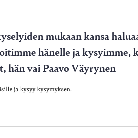
kyselyiden mukaan kansa halu
Soitimme hänelle ja kysyimme,
it, hän vai Paavo Väyrynen
isille ja kysyy kysymyksen.