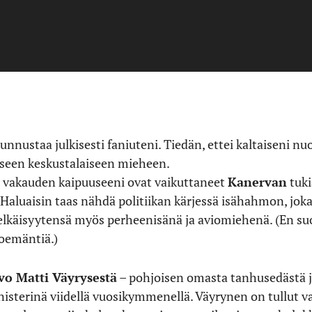
nnustaa julkisesti faniuteni. Tiedän, ettei kaltaiseni nu
eseen keskustalaiseen mieheen.
än vakauden kaipuuseeni ovat vaikuttaneet
Kanervan
tuki
Haluaisin taas nähdä politiikan kärjessä isähahmon, joka t
raselkäisyytensä myös perheenisänä ja aviomiehenä. (En s
toemäntiä.)
vo Matti Väyrysestä
– pohjoisen omasta tanhusedästä j
ministerinä viidellä vuosikymmenellä. Väyrynen on tullut v