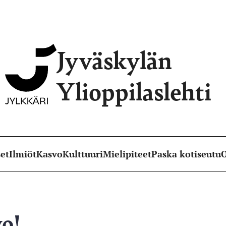
Jyväskylän
Ylioppilaslehti
et
Ilmiöt
Kasvo
Kulttuuri
Mielipiteet
Paska kotiseutu
O
o!