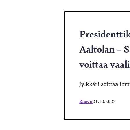
Presidentti
Aaltolan – 
voittaa vaal
Jylkkäri soittaa ihm
Kasvo
21.10.2022