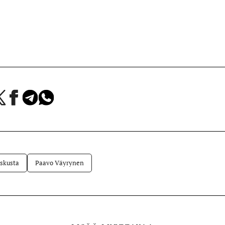
a
Jaa
Jaa
Jaa
Facebookissa
Telegramissa
WhatsAppissa
lvelussa
skusta
Paavo Väyrynen