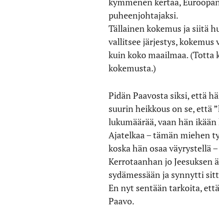
kymmenen kertaa, Euroopan p
puheenjohtajaksi.
Tällainen kokemus ja siitä h
vallitsee järjestys, kokemus
kuin koko maailmaa. (Totta k
kokemusta.)
Pidän Paavosta siksi, että h
suurin heikkous on se, että
lukumäärää, vaan hän ikään ku
Ajatelkaa – tämän miehen ty
koska hän osaa väyrystellä – 
Kerrotaanhan jo Jeesuksen äi
sydämessään ja synnytti sit
En nyt sentään tarkoita, että
Paavo.