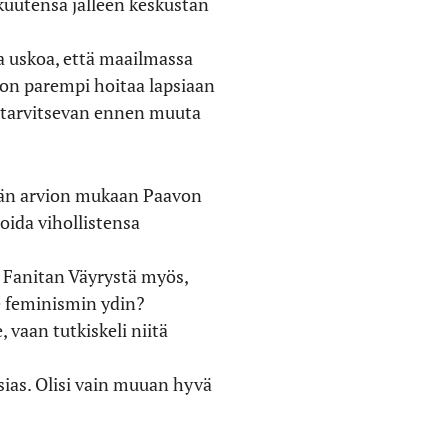
kuutensa jälleen keskustan
aa uskoa, että maailmassa
 on parempi hoitaa lapsiaan
uu tarvitsevan ennen muuta
än arvion mukaan Paavon
oida vihollistensa
! Fanitan Väyrystä myös,
ole feminismin ydin?
 vaan tutkiskeli niitä
ssias. Olisi vain muuan hyvä