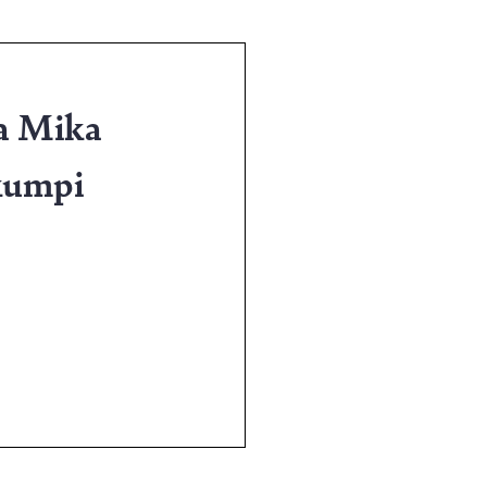
aa Mika
 kumpi