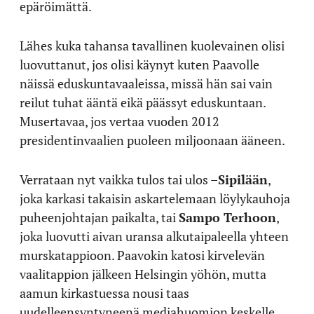
epäröimättä.
Lähes kuka tahansa tavallinen kuolevainen olisi
luovuttanut, jos olisi käynyt kuten Paavolle
näissä eduskuntavaaleissa, missä hän sai vain
reilut tuhat ääntä eikä päässyt eduskuntaan.
Musertavaa, jos vertaa vuoden 2012
presidentinvaalien puoleen miljoonaan ääneen.
Verrataan nyt vaikka tulos tai ulos –
Sipilään
,
joka karkasi takaisin askartelemaan löylykauhoja
puheenjohtajan paikalta, tai
Sampo Terhoon
,
joka luovutti aivan uransa alkutaipaleella yhteen
murskatappioon. Paavokin katosi kirvelevän
vaalitappion jälkeen Helsingin yöhön, mutta
aamun kirkastuessa nousi taas
uudelleensyntyneenä mediahuomion keskelle