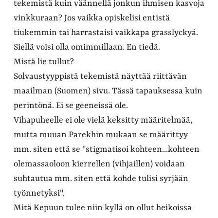
tekemistä kuin väännellä jonkun ihmisen kasvoja
vinkkuraan? Jos vaikka opiskelisi entistä
tiukemmin tai harrastaisi vaikkapa grasslyckyä.
Siellä voisi olla omimmillaan. En tiedä.
Mistä lie tullut?
Solvaustyyppistä tekemistä näyttää riittävän
maailman (Suomen) sivu. Tässä tapauksessa kuin
perintönä. Ei se geeneissä ole.
Vihapuheelle ei ole vielä keksitty määritelmää,
mutta muuan Parekhin mukaan se määrittyy
mm. siten että se "stigmatisoi kohteen...kohteen
olemassaoloon kierrellen (vihjaillen) voidaan
suhtautua mm. siten että kohde tulisi syrjään
työnnetyksi".
Mitä Kepuun tulee niin kyllä on ollut heikoissa