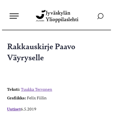
Siirry
Jyväskylän
suoraan
Siirry
Ylioppilaslehti
sisältöön
hakusivul
Rakkauskirje Paavo
Väyryselle
Teksti:
Tuukka Tervonen
Grafiikka:
Felix Fiilin
Uutiset
6.5.2019