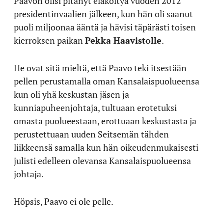
Paavon olisi pitänyt eläköityä vuoden 2012
presidentinvaalien jälkeen, kun hän oli saanut
puoli miljoonaa ääntä ja hävisi täpärästi toisen
kierroksen paikan
Pekka Haavistolle
.
He ovat sitä mieltä, että Paavo teki itsestään
pellen perustamalla oman Kansalaispuolueensa
kun oli yhä keskustan jäsen ja
kunniapuheenjohtaja, tultuaan erotetuksi
omasta puolueestaan, erottuaan keskustasta ja
perustettuaan uuden Seitsemän tähden
liikkeensä samalla kun hän oikeudenmukaisesti
julisti edelleen olevansa Kansalaispuolueensa
johtaja.
Höpsis, Paavo ei ole pelle.