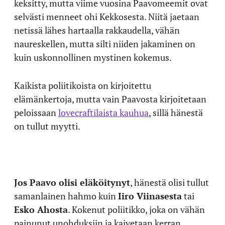
keksitty, mutta viime vuosina Paavomeemit ovat
selvästi menneet ohi Kekkosesta. Niitä jaetaan
netissä lähes hartaalla rakkaudella, vähän
naureskellen, mutta silti niiden jakaminen on
kuin uskonnollinen mystinen kokemus.
Kaikista poliitikoista on kirjoitettu
elämänkertoja, mutta vain Paavosta kirjoitetaan
peloissaan
lovecraftilaista kauhua
, sillä hänestä
on tullut myytti.
Jos Paavo olisi eläköitynyt
, hänestä olisi tullut
samanlainen hahmo kuin
Iiro Viinasesta
tai
Esko Ahosta
. Kokenut poliitikko, joka on vähän
painunut unohduksiin ja kaivetaan kerran