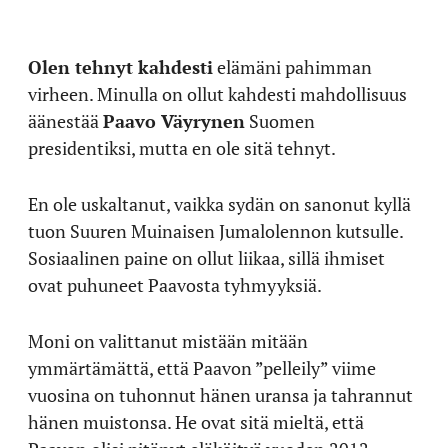
Olen tehnyt kahdesti
elämäni pahimman
virheen. Minulla on ollut kahdesti mahdollisuus
äänestää
Paavo Väyrynen
Suomen
presidentiksi, mutta en ole sitä tehnyt.
En ole uskaltanut, vaikka sydän on sanonut kyllä
tuon Suuren Muinaisen Jumalolennon kutsulle.
Sosiaalinen paine on ollut liikaa, sillä ihmiset
ovat puhuneet Paavosta tyhmyyksiä.
Moni on valittanut mistään mitään
ymmärtämättä, että Paavon ”pelleily” viime
vuosina on tuhonnut hänen uransa ja tahrannut
hänen muistonsa. He ovat sitä mieltä, että