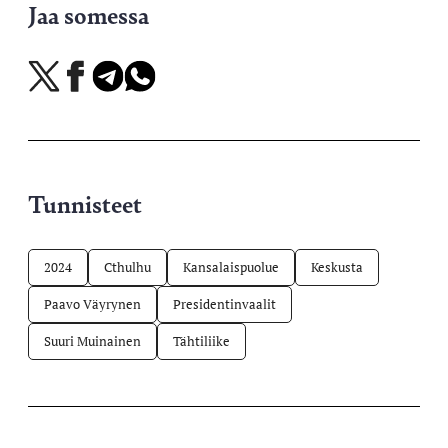
Jaa somessa
Jaa
Jaa
Jaa
Jaa
X-
Facebookissa
Telegramissa
WhatsAppissa
palvelussa
Tunnisteet
2024
Cthulhu
Kansalaispuolue
Keskusta
Paavo Väyrynen
Presidentinvaalit
Suuri Muinainen
Tähtiliike