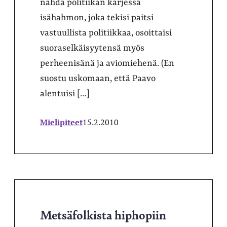
nähdä politiikan kärjessä
isähahmon, joka tekisi paitsi
vastuullista politiikkaa, osoittaisi
suoraselkäisyytensä myös
perheenisänä ja aviomiehenä. (En
suostu uskomaan, että Paavo
alentuisi […]
Mielipiteet
15.2.2010
Metsäfolkista hiphopiin