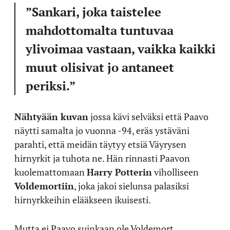
”Sankari, joka taistelee
mahdottomalta tuntuvaa
ylivoimaa vastaan, vaikka kaikki
muut olisivat jo antaneet
periksi.”
Nähtyään kuvan
jossa kävi selväksi että Paavo
näytti samalta jo vuonna -94, eräs ystäväni
parahti, että meidän täytyy etsiä Väyrysen
hirnyrkit ja tuhota ne. Hän rinnasti Paavon
kuolemattomaan
Harry Potterin
viholliseen
Voldemortiin
, joka jakoi sielunsa palasiksi
hirnyrkkeihin elääkseen ikuisesti.
Mutta ei Paavo suinkaan ole Voldemort,