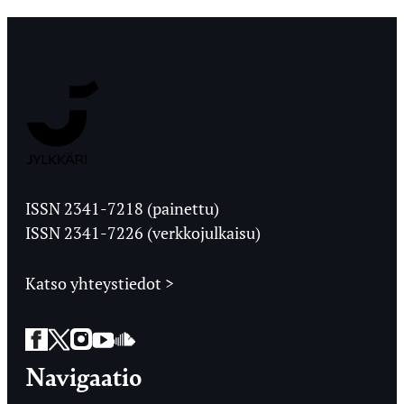
Jyväskylän
Ylioppilaslehti
ISSN 2341-7218 (painettu)
ISSN 2341-7226 (verkkojulkaisu)
Katso yhteystiedot >
Facebook
Twitter
Instagram
YouTube
SoundCloud
Navigaatio