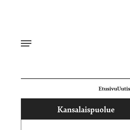
Siirry
suoraan
sisältöön
Etusivu
Uutis
Kansalaispuolue