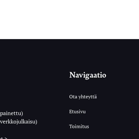
Navigaatio
Ota yhteyttä
Etusivu
painettu)
i
verkkojulkaisu)
Toimitus
t >