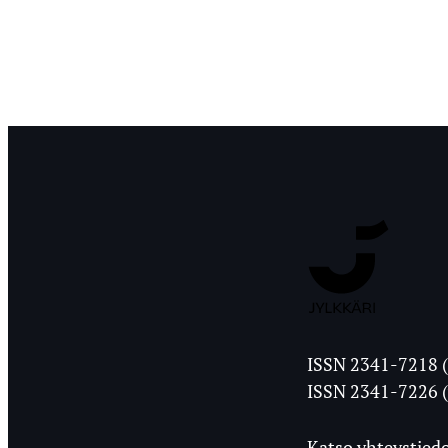
Jyväskylän
ISSN 2341-7218 (
Ylioppilasleht
ISSN 2341-7226 (
Katso yhteystiedo