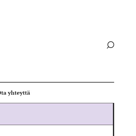
Siirry
hakusivull
ta yhteyttä