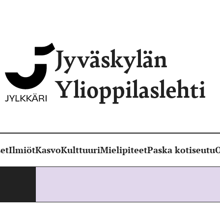
Jyväskylän
Ylioppilaslehti
et
Ilmiöt
Kasvo
Kulttuuri
Mielipiteet
Paska kotiseutu
O