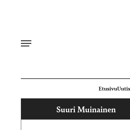
Siirry
suoraan
sisältöön
Etusivu
Uutis
Suuri Muinainen