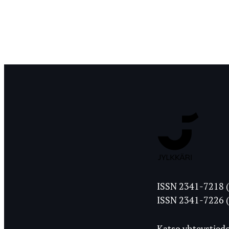
Jyväskylän
ISSN 2341-7218 (
Ylioppilasleht
ISSN 2341-7226 (
Katso yhteystiedo