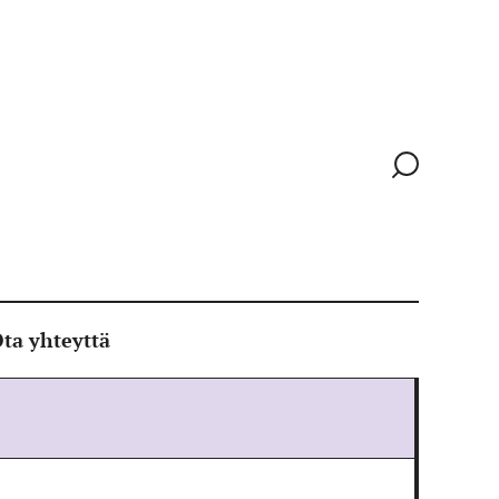
Siirry
hakusivull
ta yhteyttä