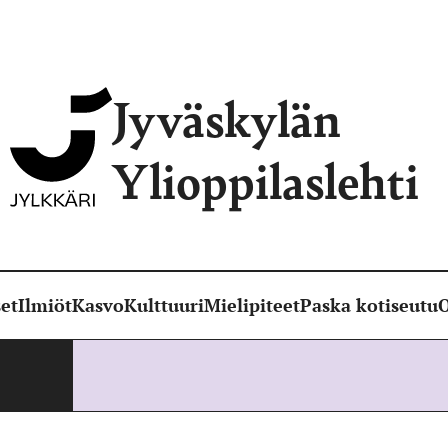
Jyväskylän
Ylioppilaslehti
et
Ilmiöt
Kasvo
Kulttuuri
Mielipiteet
Paska kotiseutu
O