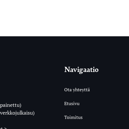
Navigaatio
Ota yhteyttä
Etusivu
painettu)
i
verkkojulkaisu)
Toimitus
t >