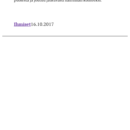
puolesta ja joutuu jatkuvasti häirinnän kohteeksi.
Ihmiset
16.10.2017