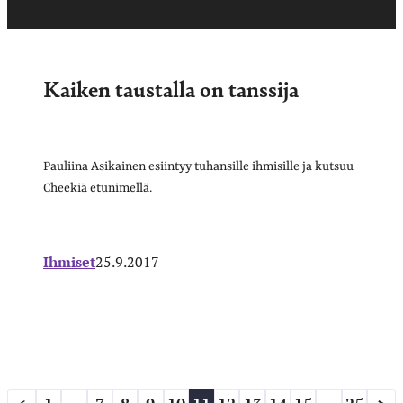
Kaiken taustalla on tanssija
Pauliina Asikainen esiintyy tuhansille ihmisille ja kutsuu
Cheekiä etunimellä.
Ihmiset
25.9.2017
Artikkelien