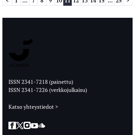
<
1
…
7
8
9
10
11
12
13
14
15
…
25
>
sivutus
Jyväskylän
Ylioppilaslehti
ISSN 2341-7218 (painettu)
ISSN 2341-7226 (verkkojulkaisu)
Katso yhteystiedot >
Facebook
Twitter
Instagram
YouTube
SoundCloud