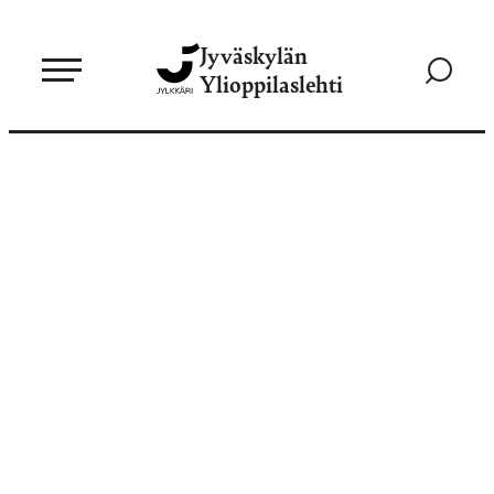
Siirry
Jyväskylän
suoraan
Siirry
Ylioppilaslehti
sisältöön
hakusivul