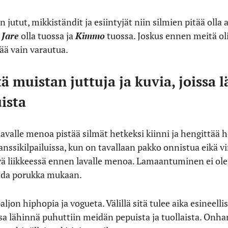
n jutut, mikkiständit ja esiintyjät niin silmien pitää olla 
,
Jare
olla tuossa ja
Kimmo
tuossa. Joskus ennen meitä oli 
ää vain varautua.
tä muistan juttuja ja kuvia, joissa 
ista
avalle menoa pistää silmät hetkeksi kiinni ja hengittää 
tanssikilpailuissa, kun on tavallaan pakko onnistua eikä vi
yä liikkeessä ennen lavalle menoa. Lamaantuminen ei ol
aada porukka mukaan.
ljon hiphopia ja vogueta. Välillä sitä tulee aika esineellis
ssa lähinnä puhuttiin meidän pepuista ja tuollaista. Onha