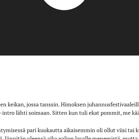
 keikan, jossa tanssin. Himoksen juhannusfestivaaleilla
-intro lähti soimaan. Sitten kun tuli ekat pommit, me 
tymisessä pari kuukautta aikaisemmin oli ollut viisi tai k
eljä. Jännitän yleensä aika paljon lavalle menemistä, mutta 