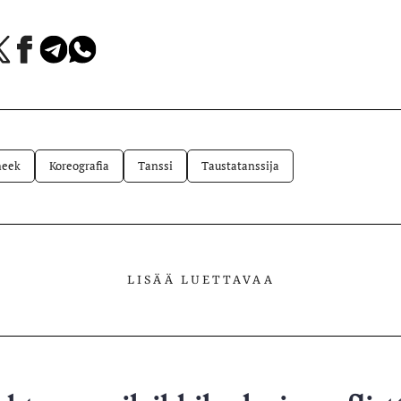
a
Jaa
Jaa
Jaa
Facebookissa
Telegramissa
WhatsAppissa
lvelussa
heek
Koreografia
Tanssi
Taustatanssija
LISÄÄ LUETTAVAA