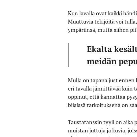
Kun lavalla ovat kaikki bändi
Muuttuvia tekijöitä voi tulla
ympäriinsä, mutta siihen pit
Ekalta kesäl
meidän pepu
Mulla on tapana just ennen l
eri tavalla jännittävää kuin 
oppinut, että kannattaa pys
biisissä tarkoituksena on s
Taustatanssin tyyli on aika pa
muistan juttuja ja kuvia, joi