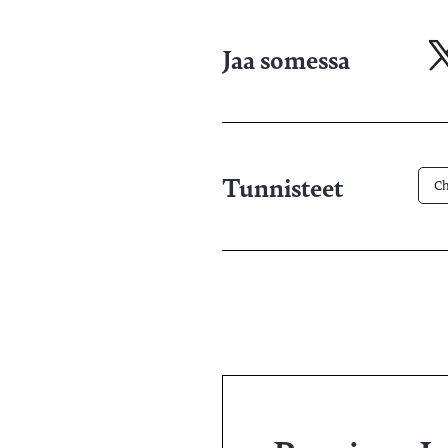
Jaa somessa
Ja
X-
pa
Tunnisteet
C