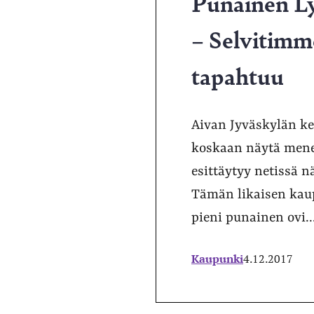
Punainen Lyh
– Selvitimme
tapahtuu
Aivan Jyväskylän ke
koskaan näytä menev
esittäytyy netissä 
Tämän likaisen kaup
pieni punainen ovi..
Kaupunki
4.12.2017