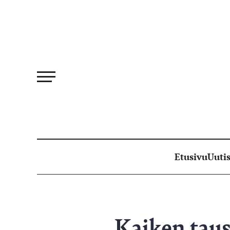
Siirry
suoraan
sisältöön
Etusivu
Uutis
Kaiken taust