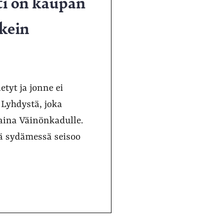
tti on kaupan
ikein
tyt ja jonne ei
 Lyhdystä, joka
aina Väinönkadulle.
sä sydämessä seisoo