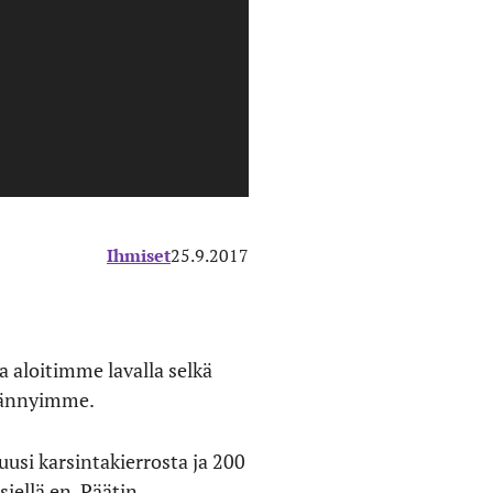
Ihmiset
25.9.2017
 aloitimme lavalla selkä
käännyimme.
uusi karsintakierrosta ja 200
siellä en. Päätin