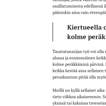
osallistumisesta edellisenä 
pääsinkin aina vain eteenpäi
Kiertueella o
kolme peräkk
Taustatanssijan työ voi olla
alussa ja ensimmäinen keikka 
kolme peräkkäisinä päivinä. K
keikka kestää aina sellaisen 
peruskunnon pitää olla myös
Meillä on kyllä sellaiset aik
tieto viikkoa aikaisemmin. S
yksissä tai kaksissa treeneis