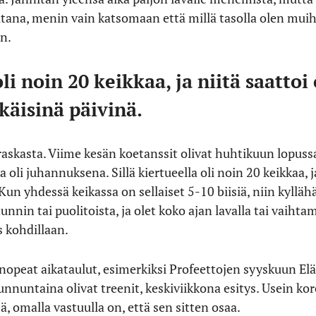
iltana, menin vain katsomaan että millä tasolla olen muih
n.
li noin 20 keikkaa, ja niitä saattoi
äisinä päivinä.
 raskasta. Viime kesän koetanssit olivat huhtikuun lopuss
oli juhannuksena. Sillä kiertueella oli noin 20 keikkaa, ja
un yhdessä keikassa on sellaiset 5-10 biisiä, niin kyllähä
tunnin tai puolitoista, ja olet koko ajan lavalla tai vaihta
 kohdillaan.
a nopeat aikataulut, esimerkiksi Profeettojen syyskuun Elä
unnuntaina olivat treenit, keskiviikkona esitys. Usein ko
sä, omalla vastuulla on, että sen sitten osaa.