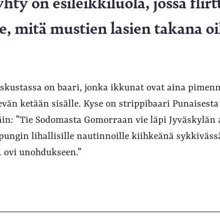
ty on esileikkiluola, jossa flir
, mitä mustien lasien takana o
skustassa on baari, jonka ikkunat ovat aina pimenne
än ketään sisälle. Kyse on strippibaari Punaisesta
näin: ”Tie Sodomasta Gomorraan vie läpi Jyväskylän 
ungin lihallisille nautinnoille kiihkeänä sykkiväs
. ovi unohdukseen.”