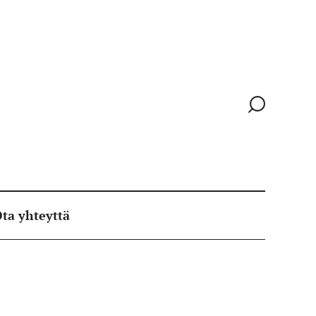
Siirry
hakusivull
ta yhteyttä