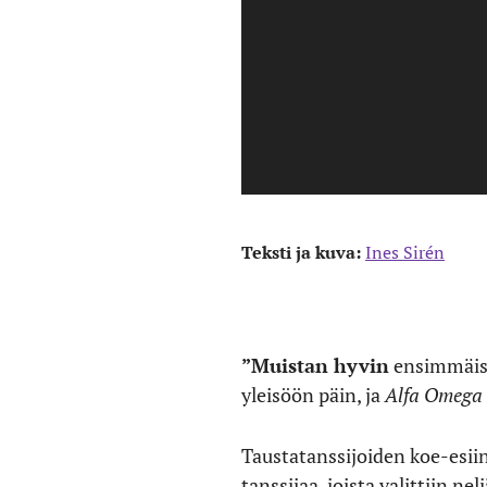
Teksti ja kuva:
Ines Sirén
”Muistan hyvin
ensimmäisen
yleisöön päin, ja
Alfa Omega
Taustatanssijoiden koe-esiin
tanssijaa, joista valittiin n