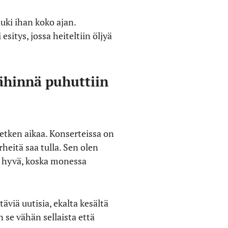
auki ihan koko ajan.
esitys, jossa heiteltiin öljyä
lähinnä puhuttiin
hetken aikaa. Konserteissa on
rheitä saa tulla. Sen olen
e hyvä, koska monessa
täviä uutisia, ekalta kesältä
n se vähän sellaista että