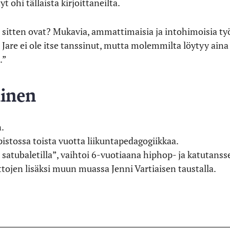
t ohi tällaista kirjoittaneilta.
mo sitten ovat? Mukavia, ammattimaisia ja intohimoisia 
 Jare ei ole itse tanssinut, mutta molemmilta löytyy aina 
.”
ainen
.
pistossa toista vuotta liikuntapedagogiikkaa.
 satubaletilla”, vaihtoi 6-vuotiaana hiphop- ja katutanss
ttojen lisäksi muun muassa Jenni Vartiaisen taustalla.