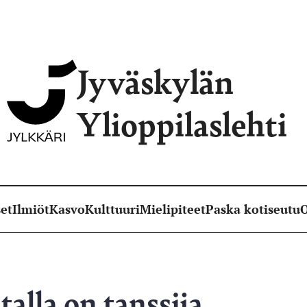
Jyväskylän
Ylioppilaslehti
et
Ilmiöt
Kasvo
Kulttuuri
Mielipiteet
Paska kotiseutu
O
alla on tanssija