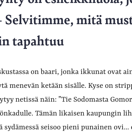
 Selvitimme, mitä must
in tapahtuu
kustassa on baari, jonka ikkunat ovat ai
tä menevän ketään sisälle. Kyse on strip
äytyy netissä näin: ”Tie Sodomasta Gomor
önkadulle. Tämän likaisen kaupungin lihal
ä sydämessä seisoo pieni punainen ovi...