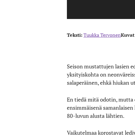
Teksti:
Tuukka Tervonen
Kuvat
Seison mustattujen lasien ed
yksityiskohta on neonväreiss
salaperäinen, ehkä hiukan ute
En tiedä mitä odotin, mutta 
ensimmäisenä samanlaisen h
80-luvun alusta lähtien.
Vaikutelmaa korostavat lediv