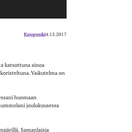
Kaupunki
4.12.2017
lta katsottuna ainoa
 koristeltuna. Vaikutelma on
tuessani huomaan
 mummolani joulukuusessa
mpärillä. Samanlaisia