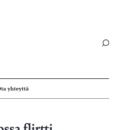
Siirry
hakusivull
ta yhteyttä
sa flirtti