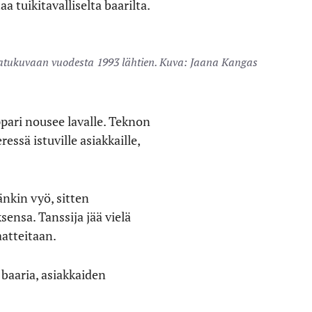
a tuikitavalliselta baarilta.
atukuvaan vuodesta 1993 lähtien. Kuva: Jaana Kangas
pari nousee lavalle. Teknon
essä istuville asiakkaille,
nkin vyö, sitten
ensa. Tanssija jää vielä
aatteitaan.
 baaria, asiakkaiden