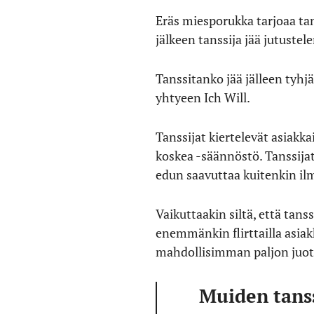
Eräs miesporukka tarjoaa tans
jälkeen tanssija jää jutust
Tanssitanko jää jälleen tyhj
yhtyeen Ich Will.
Tanssijat kiertelevät asiakk
koskea -säännöstö. Tanssijat
edun saavuttaa kuitenkin ilm
Vaikuttaakin siltä, että tan
enemmänkin flirttailla asia
mahdollisimman paljon juot
Muiden tans