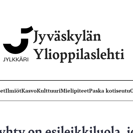
Jyväskylän
Ylioppilaslehti
et
Ilmiöt
Kasvo
Kulttuuri
Mielipiteet
Paska kotiseutu
O
ty on esileikkiluola, jos