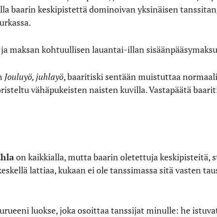
ella baarin keskipistettä dominoivan yksinäisen tanssita
urkassa.
jan ja maksan kohtuullisen lauantai-illan sisäänpääsymak
in
Jouluyö, juhlayö
, baaritiski sentään muistuttaa normaali
risteltu vähäpukeisten naisten kuvilla. Vastapäätä baarit
hla
on kaikkialla, mutta baarin oletettuja keskipisteitä, s
skellä lattiaa, kukaan ei ole tanssimassa sitä vasten tau
rueeni luokse, joka osoittaa tanssijat minulle: he istuvat