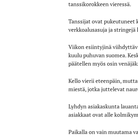
tanssikorokkeen vieressä.
Tanssijat ovat pukeutuneet ka
verkkoalusasuja ja stringejä
Viikon esiintyjinä viihdytt
kuulu puhuvan suomea. Kesk
päätellen myös osin venäjäks
Kello vierii eteenpäin, mutt
miestä, jotka juttelevat nau
Lyhdyn asiakaskunta lauantai
asiakkaat ovat alle kolmikym
Paikalla on vain muutama va