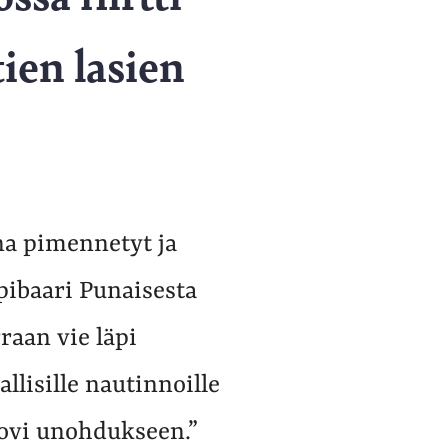
ien lasien
na pimennetyt ja
pibaari Punaisesta
raan vie läpi
lisille nautinnoille
 ovi unohdukseen.”