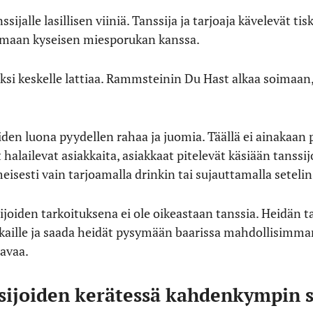
sijalle lasillisen viiniä. Tanssija ja tarjoaja kävelevät t
elemaan kyseisen miesporukan kanssa.
äksi keskelle lattiaa. Rammsteinin Du Hast alkaa soimaan
aiden luona pyydellen rahaa ja juomia. Täällä ei ainakaan
 halailevat asiakkaita, asiakkaat pitelevät käsiään tanssi
eisesti vain tarjoamalla drinkin tai sujauttamalla seteli
ssijoiden tarkoituksena ei ole oikeastaan tanssia. Heidän
kkaille ja saada heidät pysymään baarissa mahdollisim
avaa.
sijoiden kerätessä kahdenkympin s