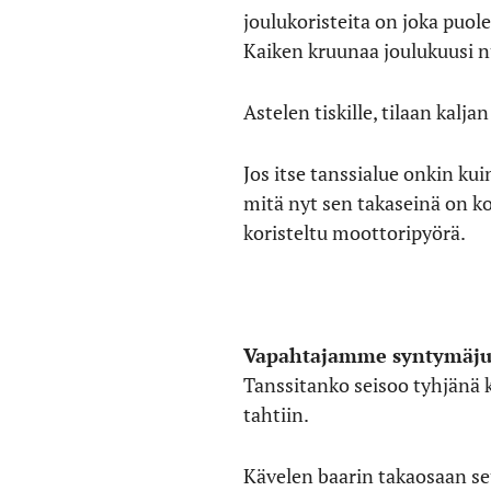
joulukoristeita on joka puol
Kaiken kruunaa joulukuusi n
Astelen tiskille, tilaan kal
Jos itse tanssialue onkin ku
mitä nyt sen takaseinä on ko
koristeltu moottoripyörä.
Vapahtajamme syntymäju
Tanssitanko seisoo tyhjänä ke
tahtiin.
Kävelen baarin takaosaan seu