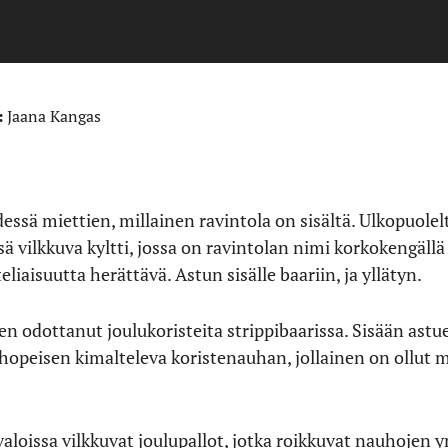
:
Jaana Kangas
essä miettien, millainen ravintola on sisältä. Ulkopuole
ä vilkkuva kyltti, jossa on ravintolan nimi korkokengällä
liaisuutta herättävä. Astun sisälle baariin, ja yllätyn.
en odottanut joulukoristeita strippibaarissa. Sisään as
opeisen kimalteleva koristenauhan, jollainen on ollut
aloissa vilkkuvat joulupallot, jotka roikkuvat nauhojen y