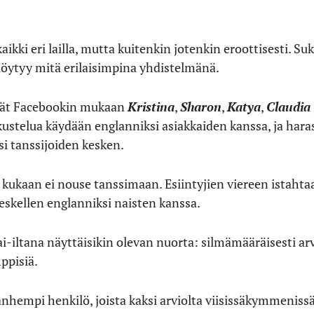
ikki eri lailla, mutta kuitenkin jotenkin eroottisesti. Su
 löytyy mitä erilaisimpina yhdistelmänä.
ävät Facebookin mukaan
Kristina
,
Sharon
,
Katya
,
Claudia
ustelua käydään englanniksi asiakkaiden kanssa, ja har
i tanssijoiden kesken.
a kukaan ei nouse tanssimaan. Esiintyjien viereen istaht
reskellen englanniksi naisten kanssa.
-iltana näyttäisikin olevan nuorta: silmämääräisesti arv
ppisiä.
nhempi henkilö, joista kaksi arviolta viisissäkymmenissä