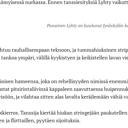
 hämyisessä nurkassa. Ennen tanssiesityksiä Lyhty vaikutta
Punainen Lyhty on kuulunut Jyväskylän k
ihtuu rauhallisempaan teknoon, ja tummahiuksinen strip
tankoa ympäri, välillä kyykistyen ja keikistellen lavan vier
.
vioisen hameensa, joka on rehellisyyden nimissä enemmä
stat pitsirintaliivinsä kappaleen saavuttaessa huipennuks
leisöön, ja vilahtaa sitten alas lavalta keräilemään vähiä v
ikierros. Tanssija kiertää hiukan stringejään paukutellen
 ja flirttaillen, pyytäen sijoituksia.