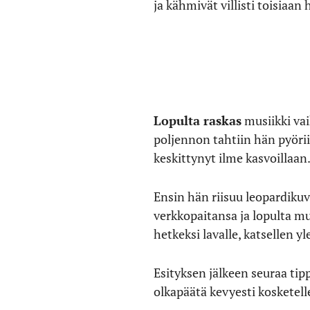
ja kähmivät villisti toisiaan
Lopulta raskas
musiikki va
poljennon tahtiin hän pyörii 
keskittynyt ilme kasvoillaan
Ensin hän riisuu leopardiku
verkkopaitansa ja lopulta mu
hetkeksi lavalle, katsellen y
Esityksen jälkeen seuraa tipp
olkapäätä kevyesti kosketellen