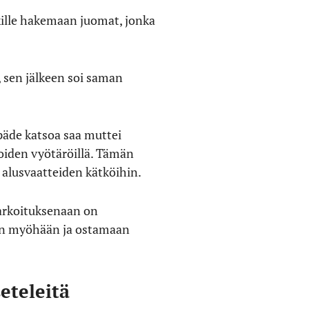
iskille hakemaan juomat, jonka
, sen jälkeen soi saman
 päde katsoa saa muttei
joiden vyötäröillä. Tämän
n alusvaatteiden kätköihin.
 tarkoituksenaan on
man myöhään ja ostamaan
eteleitä