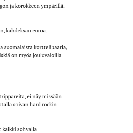
ngon ja korokkeen ympärillä.
sun, kahdeksan euroa.
a suomalaista korttelibaaria,
iskiä on myös jouluvaloilla
trippareita, ei näy missään.
stalla soivan hard rockin
 kaikki sohvalla