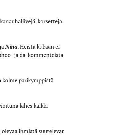
kkanauhaliivejä, korsetteja,
ja
Nina
. Heistä kukaan ei
ashoo- ja da-kommenteista
aa kolme parikymppistä
ioituna lähes kaikki
 olevaa ihmistä suutelevat