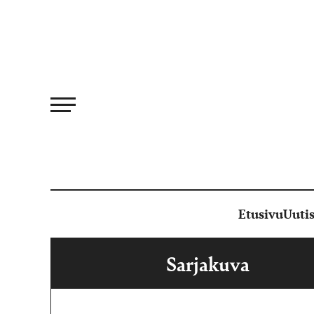
Siirry
suoraan
sisältöön
Etusivu
Uutis
Sarjakuva