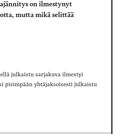
eajännitys on ilmestynyt
ta, mutta mikä selittää
lä julkaistu sarjakuva ilmestyi
i pisimpään yhtäjaksoisesti julkaistu