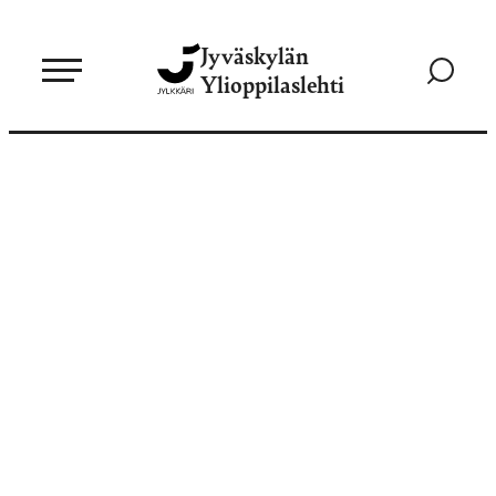
Siirry
Jyväskylän
suoraan
Siirry
Ylioppilaslehti
sisältöön
hakusivul