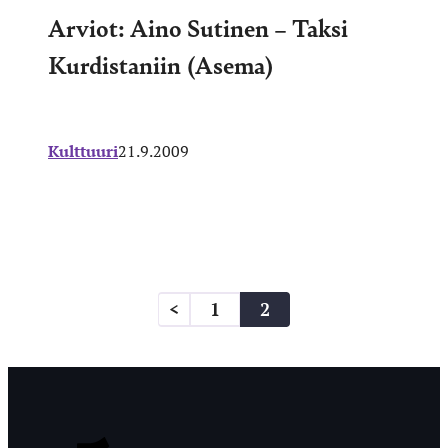
Arviot: Aino Sutinen – Taksi
Kurdistaniin (Asema)
Kulttuuri
21.9.2009
Artikkelien
<
1
2
sivutus