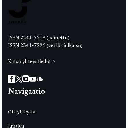
Jyväskylän
Ylioppilaslehti
ISSN 2341-7218 (painettu)
ISSN 2341-7226 (verkkojulkaisu)
Katso yhteystiedot >
Facebook
Twitter
Instagram
YouTube
SoundCloud
Navigaatio
Ota yhteyttä
Etusivu