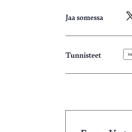
Jaa somessa
Ja
X-
pa
Tunnisteet
Ha