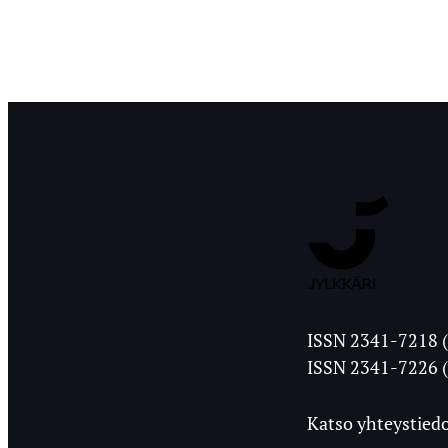
Jyväskylän
ISSN 2341-7218 (
Ylioppilasleht
ISSN 2341-7226 (
Katso yhteystiedo