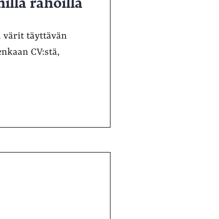
lla rahoilla
 värit täyttävän
enkaan CV:stä,