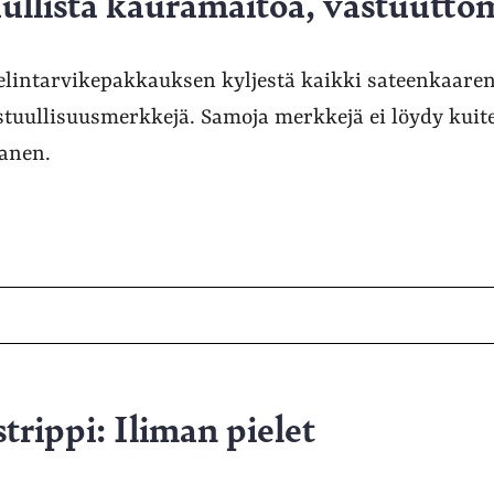
ullista kauramaitoa, vastuuttomi
elintarvikepakkauksen kyljestä kaikki sateenkaaren
vastuullisuusmerkkejä. Samoja merkkejä ei löydy kuit
tanen.
trippi: Iliman pielet