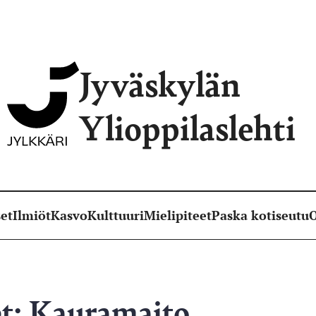
Jyväskylän
Ylioppilaslehti
et
Ilmiöt
Kasvo
Kulttuuri
Mielipiteet
Paska kotiseutu
O
et: Kauramaito