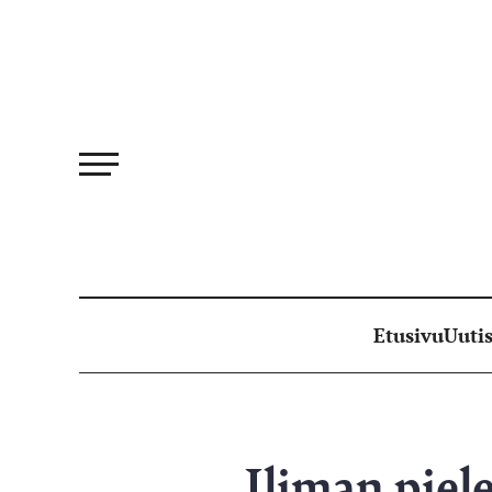
Siirry
suoraan
sisältöön
Etusivu
Uutis
Iliman piel