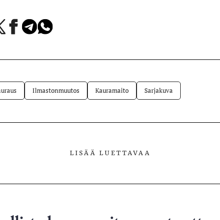
a
Jaa
Jaa
Jaa
Facebookissa
Telegramissa
WhatsAppissa
lvelussa
uraus
Ilmastonmuutos
Kauramaito
Sarjakuva
LISÄÄ LUETTAVAA