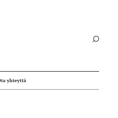
Siirry
hakusivull
ta yhteyttä