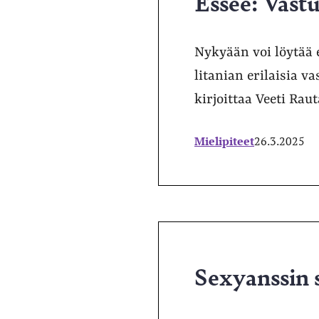
Essee: Vastu
Nykyään voi löytää 
litanian erilaisia 
kirjoittaa Veeti Rau
Mielipiteet
26.3.2025
Sexyanssin s