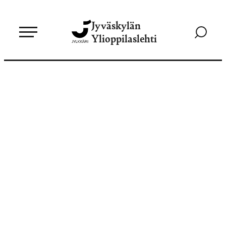
Siirry
Jyväskylän
suoraan
Siirry
Ylioppilaslehti
sisältöön
hakusivul