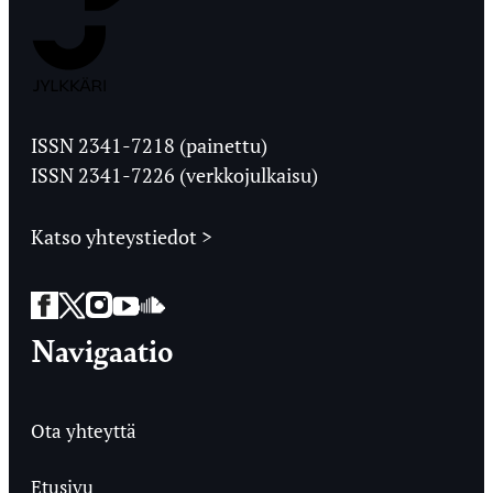
Jyväskylän
Ylioppilaslehti
ISSN 2341-7218 (painettu)
ISSN 2341-7226 (verkkojulkaisu)
Katso yhteystiedot >
Facebook
Twitter
Instagram
YouTube
SoundCloud
Navigaatio
Ota yhteyttä
Etusivu