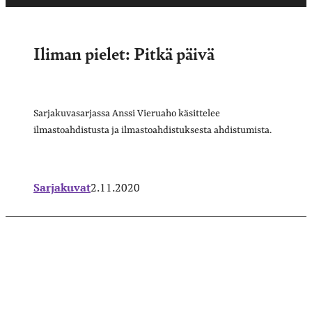
Iliman pielet: Pitkä päivä
Sarjakuvasarjassa Anssi Vieruaho käsittelee
ilmastoahdistusta ja ilmastoahdistuksesta ahdistumista.
Sarjakuvat
2.11.2020