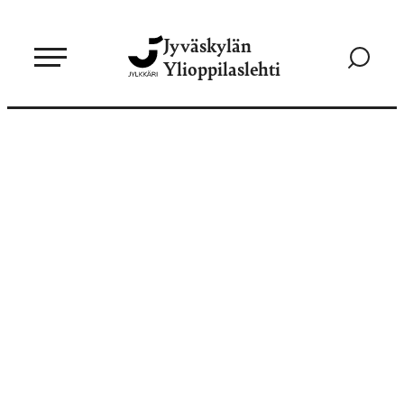
Siirry
Jyväskylän
suoraan
Siirry
Ylioppilaslehti
sisältöön
hakusivul