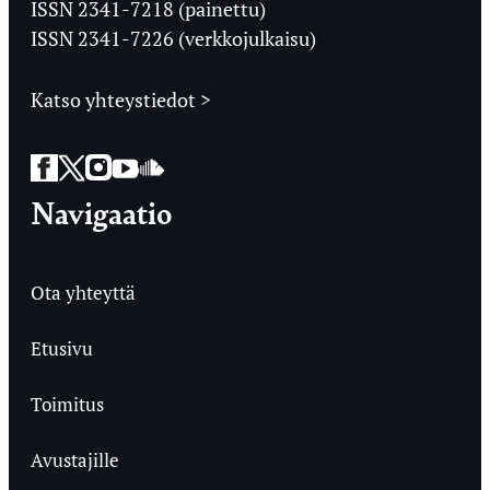
Ylioppilaslehti
ISSN 2341-7218 (painettu)
ISSN 2341-7226 (verkkojulkaisu)
Katso yhteystiedot >
Facebook
Twitter
Instagram
YouTube
SoundCloud
Navigaatio
Ota yhteyttä
Etusivu
Toimitus
Avustajille