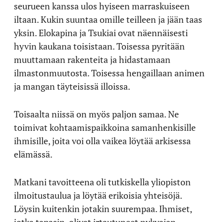
seurueen kanssa ulos hyiseen marraskuiseen
iltaan. Kukin suuntaa omille teilleen ja jään taas
yksin. Elokapina ja Tsukiai ovat näennäisesti
hyvin kaukana toisistaan. Toisessa pyritään
muuttamaan rakenteita ja hidastamaan
ilmastonmuutosta. Toisessa hengaillaan animen
ja mangan täyteisissä illoissa.
Toisaalta niissä on myös paljon samaa. Ne
toimivat kohtaamispaikkoina samanhenkisille
ihmisille, joita voi olla vaikea löytää arkisessa
elämässä.
Matkani tavoitteena oli tutkiskella yliopiston
ilmoitustaulua ja löytää erikoisia yhteisöjä.
Löysin kuitenkin jotakin suurempaa. Ihmiset,