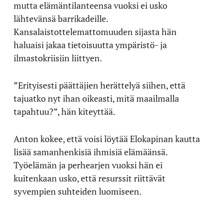
mutta elämäntilanteensa vuoksi ei usko
lähtevänsä barrikadeille.
Kansalaistottelemattomuuden sijasta hän
haluaisi jakaa tietoisuutta ympäristö- ja
ilmastokriisiin liittyen.
”Erityisesti päättäjien herättelyä siihen, että
tajuatko nyt ihan oikeasti, mitä maailmalla
tapahtuu?”, hän kiteyttää.
Anton kokee, että voisi löytää Elokapinan kautta
lisää samanhenkisiä ihmisiä elämäänsä.
Työelämän ja perhearjen vuoksi hän ei
kuitenkaan usko, että resurssit riittävät
syvempien suhteiden luomiseen.