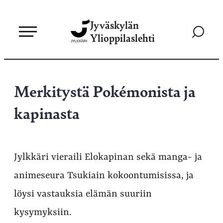
Siirry
Jyväskylän
suoraan
Siirry
Ylioppilaslehti
sisältöön
hakusivul
Merkitystä Pokémonista ja
kapinasta
Jylkkäri vieraili Elokapinan sekä manga- ja
animeseura Tsukiain kokoontumisissa, ja
löysi vastauksia elämän suuriin
kysymyksiin.