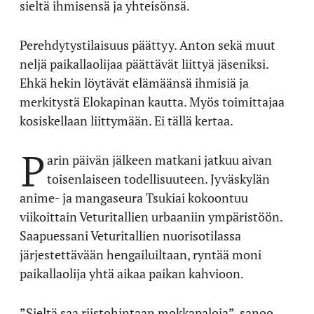
sieltä ihmisensä ja yhteisönsä.
Perehdytystilaisuus päättyy. Anton sekä muut
neljä paikallaolijaa päättävät liittyä jäseniksi.
Ehkä hekin löytävät elämäänsä ihmisiä ja
merkitystä Elokapinan kautta. Myös toimittajaa
kosiskellaan liittymään. Ei tällä kertaa.
P
arin päivän jälkeen matkani jatkuu aivan
toisenlaiseen todellisuuteen. Jyväskylän
anime- ja mangaseura Tsukiai kokoontuu
viikoittain Veturitallien urbaaniin ympäristöön.
Saapuessani Veturitallien nuorisotilassa
järjestettävään hengailuiltaan, ryntää moni
paikallaolija yhtä aikaa paikan kahvioon.
”Sieltä saa riistohintaan mokkapaloja”, sanoo