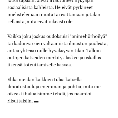
jotka tapasin, olivat irtautuneet nykyajan
sosiaalisista kahleista. He eivät pyrkineet
mielistelemään muita tai esittämään jotakin
sellaista, mitä eivät oikeasti ole.
Vaikka joku joskus oudoksuisi ”animehörhöilyä”
tai kadunvarsien valtaamista ilmaston puolesta,
antaa yhteisö niille hyväksyvän tilan. Tällöin
outojen katseiden merkitys laskee ja uskallus
itsensä toteuttamiselle kasvaa.
Ehkä meidän kaikkien tulisi katsella
ilmoitustauluja enemmän ja pohtia, mitä me
oikeasti haluaisimme tehdä, jos naamiot
riisuttaisiin. ▬