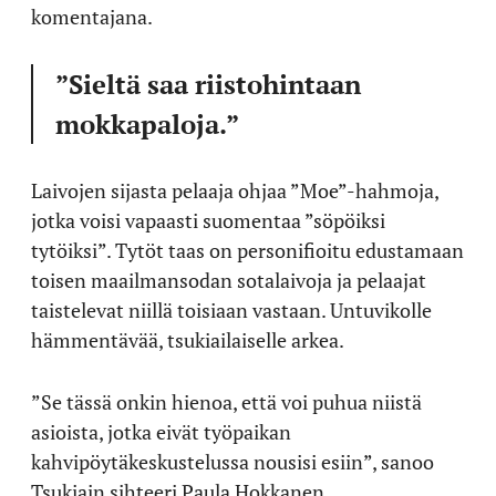
komentajana.
”Sieltä saa riistohintaan
mokkapaloja.”
Laivojen sijasta pelaaja ohjaa ”Moe”-hahmoja,
jotka voisi vapaasti suomentaa ”söpöiksi
tytöiksi”. Tytöt taas on personifioitu edustamaan
toisen maailmansodan sotalaivoja ja pelaajat
taistelevat niillä toisiaan vastaan. Untuvikolle
hämmentävää, tsukiailaiselle arkea.
”Se tässä onkin hienoa, että voi puhua niistä
asioista, jotka eivät työpaikan
kahvipöytäkeskustelussa nousisi esiin”, sanoo
Tsukiain sihteeri Paula Hokkanen.