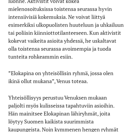
luonne. Aktivistit voivat kokea
mielenosoituksissa toistensa seurassa hyvin
intensiivisiä kokemuksia. Ne voivat liittyä
esimerkiksi ulkopuolisten huuteluun ja uhkailuun
tai poliisin kiinniottotilanteeseen. Kun aktivistit
kokevat vaikeita asioita yhdessä, he uskaltavat
olla toistensa seurassa avoimempia ja tuoda
tunteita rohkeammin esiin.
”Elokapina on yhteisöllisin ryhmä, jossa olen
ikinä ollut mukana”, Venus toteaa.
Yhteisöllisyys perustuu Venuksen mukaan
paljolti myös kulisseissa tapahtuviin asioihin.
Hän mainitsee Elokapinan lähiryhmät, joita
löytyy Suomen kaikista suurimmista
kaupungeista. Noin kymmenen hengen ryhmät