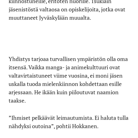
kiinnostuneille, eritoten nuorille. Tsukiain
jäsenistöstä valtaosa on opiskelijoita, jotka ovat
muuttaneet Jyväskylään muualta.
Yhdistys tarjoaa turvallisen ympäristön olla oma
itsensä. Vaikka manga- ja animekulttuuri ovat
valtavirtaistuneet viime vuosina, ei moni jäsen
uskalla tuoda mielenkiinnon kohdettaan esille
arjessaan. He ikään kuin piiloutuvat naamion
taakse.
”Ihmiset pelkäävät leimautumista. Ei haluta tulla
nähdyksi outoina”, pohtii Hokkanen.