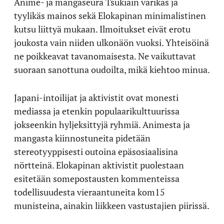
Anime- ja mangaseura Tsukiain värikäs ja
tyylikäs mainos sekä Elokapinan minimalistinen
kutsu liittyä mukaan. Ilmoitukset eivät erotu
joukosta vain niiden ulkonäön vuoksi. Yhteisöinä
ne poikkeavat tavanomaisesta. Ne vaikuttavat
suoraan sanottuna oudoilta, mikä kiehtoo minua.
Japani-intoilijat ja aktivistit ovat monesti
mediassa ja etenkin populaarikulttuurissa
jokseenkin hyljeksittyjä ryhmiä. Animesta ja
mangasta kiinnostuneita pidetään
stereotyyppisesti outoina epäsosiaalisina
nörtteinä. Elokapinan aktivistit puolestaan
esitetään somepostausten kommenteissa
todellisuudesta vieraantuneita kom15
munisteina, ainakin liikkeen vastustajien piirissä.