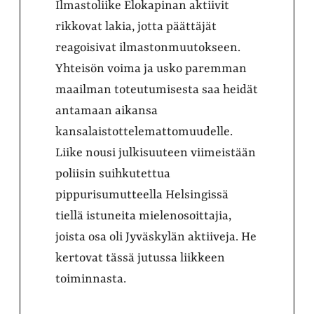
Ilmastoliike Elokapinan aktiivit
rikkovat lakia, jotta päättäjät
reagoisivat ilmastonmuutokseen.
Yhteisön voima ja usko paremman
maailman toteutumisesta saa heidät
antamaan aikansa
kansalaistottelemattomuudelle.
Liike nousi julkisuuteen viimeistään
poliisin suihkutettua
pippurisumutteella Helsingissä
tiellä istuneita mielenosoittajia,
joista osa oli Jyväskylän aktiiveja. He
kertovat tässä jutussa liikkeen
toiminnasta.