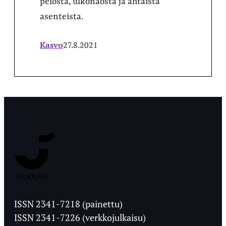
pelosta, ulkonäöstä ja ahtaista
asenteista.
Kasvo
27.8.2021
Jyväskylän
Ylioppilaslehti
ISSN 2341-7218 (painettu)
ISSN 2341-7226 (verkkojulkaisu)