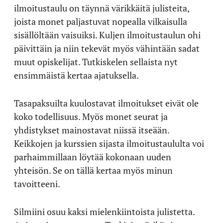
ilmoitustaulu on täynnä värikkäitä julisteita,
joista monet paljastuvat nopealla vilkaisulla
sisällöltään vaisuiksi. Kuljen ilmoitustaulun ohi
päivittäin ja niin tekevät myös vähintään sadat
muut opiskelijat. Tutkiskelen sellaista nyt
ensimmäistä kertaa ajatuksella.
Tasapaksuilta kuulostavat ilmoitukset eivät ole
koko todellisuus. Myös monet seurat ja
yhdistykset mainostavat niissä itseään.
Keikkojen ja kurssien sijasta ilmoitustaululta voi
parhaimmillaan löytää kokonaan uuden
yhteisön. Se on tällä kertaa myös minun
tavoitteeni.
Silmiini osuu kaksi mielenkiintoista julistetta.