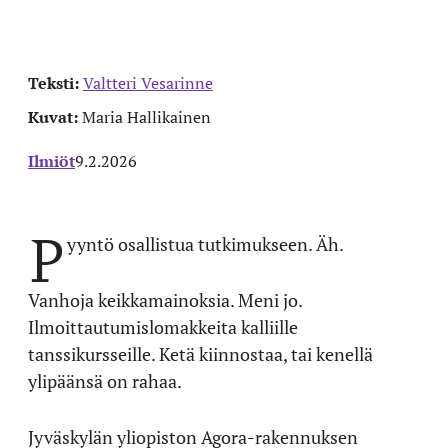
Teksti:
Valtteri Vesarinne
Kuvat:
Maria Hallikainen
Ilmiöt
9.2.2026
P
yyntö osallistua tutkimukseen. Äh.
Vanhoja keikkamainoksia. Meni jo.
Ilmoittautumislomakkeita kalliille
tanssikursseille. Ketä kiinnostaa, tai kenellä
ylipäänsä on rahaa.
Jyväskylän yliopiston Agora-rakennuksen