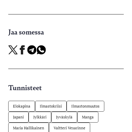
Jaa somessa
Jaa
Jaa
Jaa
Jaa
X-
Facebookissa
Telegramissa
WhatsAppissa
palvelussa
Tunnisteet
Elokapina
Ilmastokriisi
Ilmastonmuutos
Japani
Jylkkäri
Jyväskylä
Manga
Maria Hallikainen
Valtteri Vesarinne