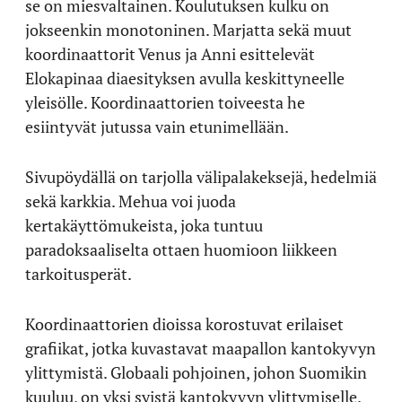
se on miesvaltainen. Koulutuksen kulku on
jokseenkin monotoninen. Marjatta sekä muut
koordinaattorit Venus ja Anni esittelevät
Elokapinaa diaesityksen avulla keskittyneelle
yleisölle. Koordinaattorien toiveesta he
esiintyvät jutussa vain etunimellään.
Sivupöydällä on tarjolla välipalakeksejä, hedelmiä
sekä karkkia. Mehua voi juoda
kertakäyttömukeista, joka tuntuu
paradoksaaliselta ottaen huomioon liikkeen
tarkoitusperät.
Koordinaattorien dioissa korostuvat erilaiset
grafiikat, jotka kuvastavat maapallon kantokyvyn
ylittymistä. Globaali pohjoinen, johon Suomikin
kuuluu, on yksi syistä kantokyvyn ylittymiselle.