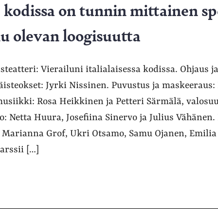
sa kodissa on tunnin mittainen s
nu olevan loogisuutta
steatteri: Vierailuni italialaisessa kodissa. Ohjaus j
äisteokset: Jyrki Nissinen. Puvustus ja maskeeraus:
usiikki: Rosa Heikkinen ja Petteri Särmälä, valosuu
o: Netta Huura, Josefiina Sinervo ja Julius Vähänen.
, Marianna Grof, Ukri Otsamo, Samu Ojanen, Emilia
rssii […]