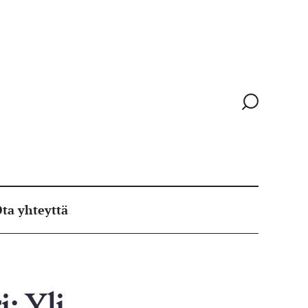
Siirry
hakusivull
ta yhteyttä
i: Yli