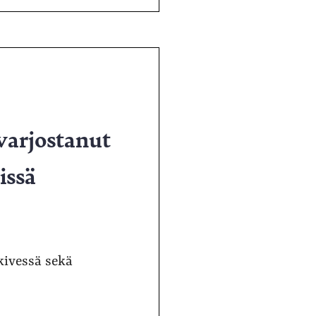
varjostanut
issä
kivessä sekä