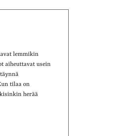
ttavat lemmikin
t aiheuttavat usein
n täynnä
Kun tilaa on
äkisinkin herää