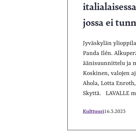
italialaises
jossa ei tun
Jyväskylän ylioppila
Panda Ilén. Alkuper
äänisuunnittelu ja m
Koskinen, valojen aj
Ahola, Lotta Enroth
Skyttä. LAVALLE ma
Kulttuuri
16.3.2023