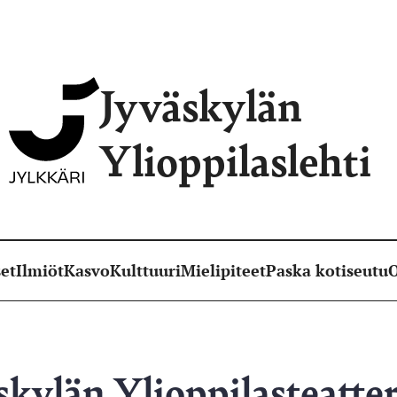
Jyväskylän
Ylioppilaslehti
et
Ilmiöt
Kasvo
Kulttuuri
Mielipiteet
Paska kotiseutu
O
kylän Ylioppilasteatter