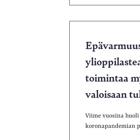
Epävarmuus
ylioppilaste
toimintaa m
valoisaan t
Viime vuosina huoli 
koronapandemian pe