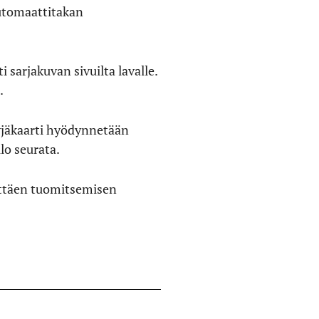
utomaattitakan
 sarjakuvan sivuilta lavalle.
.
tyjäkaarti hyödynnetään
lo seurata.
ättäen tuomitsemisen