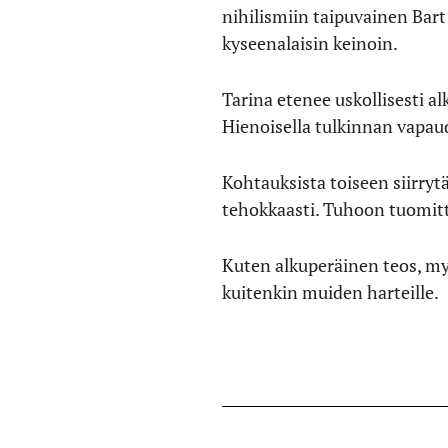
nihilismiin taipuvainen Ba
kyseenalaisin keinoin.
Tarina etenee uskollisesti al
Hienoisella tulkinnan vapaud
Kohtauksista toiseen siirryt
tehokkaasti. Tuhoon tuomittu
Kuten alkuperäinen teos, my
kuitenkin muiden harteille.