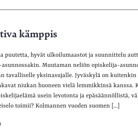
ativa kämppis
lla puutetta, hyvät ulkoilumaastot ja suunnittelu au
a-asunnossakin. Muutaman neliön opiskelija-asunno
an tavalliselle yksinasujalle. Jyväskylä on kuitenki
a jakavat niukan huoneen vielä lemmikkinsä kanssa. 
iskelijaelämä usein levotonta ja epäsäännöllistä, v
eiselo toimii? Kolmannen vuoden suomen […]
0