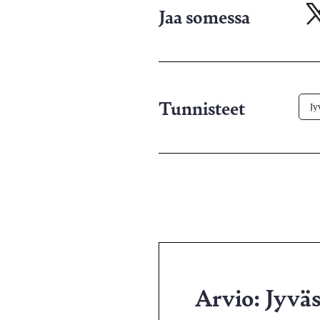
Jaa somessa
Ja
X-
pa
Tunnisteet
Jy
Arvio: Jyväs