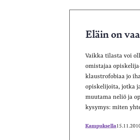
Eläin on va
Vaikka tilasta voi o
omistajaa opiskelij
klaustrofobiaa jo ih
opiskelijoita, jotk
muutama neliö ja op
kysymys: miten yht
Kampuksella
15.11.201