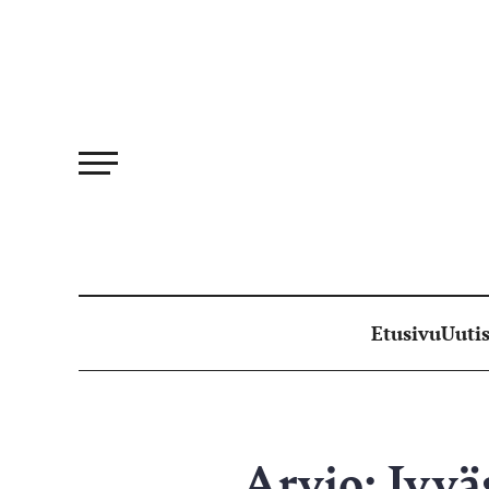
Siirry
suoraan
sisältöön
Etusivu
Uutis
Arvio: Jyväs