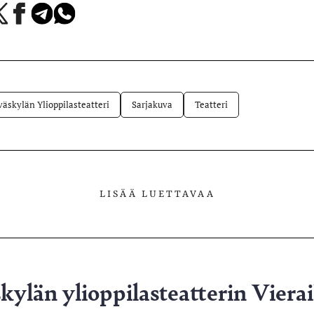
a
Jaa
Jaa
Jaa
Facebookissa
Telegramissa
WhatsAppissa
lvelussa
väskylän Ylioppilasteatteri
Sarjakuva
Teatteri
LISÄÄ LUETTAVAA
kylän ylioppilasteatterin Vierai