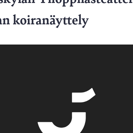
n koiranäyttely