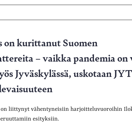
 on kurittanut Suomen
attereita – vaikka pandemia on 
yös Jyväskylässä, uskotaan JYT
ulevaisuuteen
on liittynyt vähentyneisiin harjoitteluvuoroihin Ilo
ruuttamiin esityksiin.