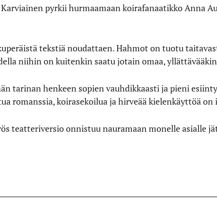
rt Karviainen pyrkii hurmaamaan koirafanaatikko Anna A
kuperäistä tekstiä noudattaen. Hahmot on tuotu taitavasti
ella niihin on kuitenkin saatu jotain omaa, yllättävääkin
ään tarinan henkeen sopien vauhdikkaasti ja pieni esiin
a romanssia, koirasekoilua ja hirveää kielenkäyttöä on i
ös teatteriversio onnistuu nauramaan monelle asialle j