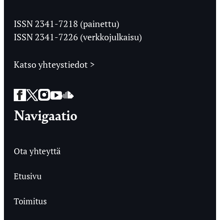
Jyväskylän
Ylioppilaslehti
ISSN 2341-7218 (painettu)
ISSN 2341-7226 (verkkojulkaisu)
Katso yhteystiedot >
Facebook
Twitter
Instagram
YouTube
SoundCloud
Navigaatio
Ota yhteyttä
Etusivu
Toimitus