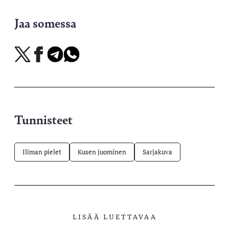
Jaa somessa
Jaa
Jaa
Jaa
Jaa
X-
Facebookissa
Telegramissa
WhatsAppissa
palvelussa
Tunnisteet
Iliman pielet
Kusen juominen
Sarjakuva
LISÄÄ LUETTAVAA