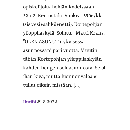
opiskelijoita heidän kodeissaan.
22m2. Kerrostalo. Vuokra: 350e/kk
(sis.vesi+sähkö+netti). Kortepohjan
ylioppilaskylä, Soihtu. Matti Krans.
”OLEN ASUNUT nykyisessä
asunnossani pari vuotta. Muutin
tähän Kortepohjan ylioppilaskylän
kahden hengen soluasunnosta. Se oli
ihan kiva, mutta luonnonvaloa ei
tullut oikein mistään. […]
Ilmiöt
29.8.2022