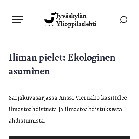
Siirry
Jyväskylän
suoraan
Siirry
Ylioppilaslehti
sisältöön
hakusivul
Iliman pielet: Ekologinen
asuminen
Sarjakuvasarjassa Anssi Vieruaho käsittelee
ilmastoahdistusta ja ilmastoahdistuksesta
ahdistumista.