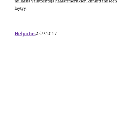
millaisia vaihtoehtoja haalarimerkkien kiinnittämiseen
löytyy.
Helpotus
25.9.2017