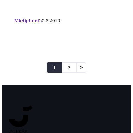
Mielipiteet
30.8.2010
Artikkelien
1
2
>
sivutus