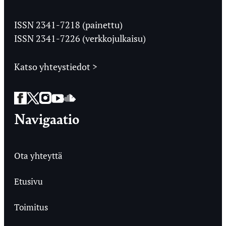
Jyväskylän
Ylioppilaslehti
ISSN 2341-7218 (painettu)
ISSN 2341-7226 (verkkojulkaisu)
Katso yhteystiedot >
Facebook
Twitter
Instagram
YouTube
SoundCloud
Navigaatio
Ota yhteyttä
Etusivu
Toimitus