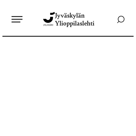
Siirry
Jyväskylän
suoraan
Siirry
Ylioppilaslehti
sisältöön
hakusivul