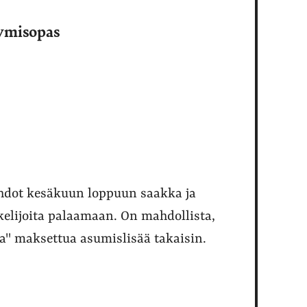
tymisopas
aihdot kesäkuun loppuun saakka ja
kelijoita palaamaan. On mahdollista,
aa" maksettua asumislisää takaisin.