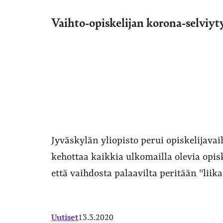
Vaihto-opiskelijan korona-selviy
Jyväskylän yliopisto perui opiskelijav
kehottaa kaikkia ulkomailla olevia opis
että vaihdosta palaavilta peritään "liik
Uutiset
13.3.2020