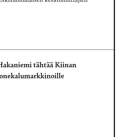
Keskisuomalaisen kesätoimittajien
 Hakaniemi tähtää Kiinan
onekalumarkkinoille