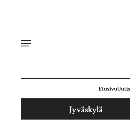
Siirry
suoraan
sisältöön
Etusivu
Uutis
Jyväskylä