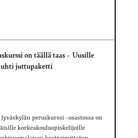
kurssi on täällä taas – Uusille
tuhti juttupaketti
 Jyväskylän peruskurssi -osastossa on
äisille korkeakouluopiskelijoille