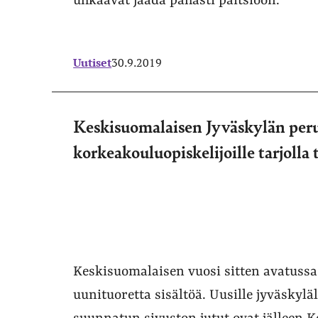
uhkaavat jäädä pahasti paitsioon.
Uutiset
30.9.2019
Keskisuomalaisen Jyväskylän perus
korkeakouluopiskelijoille tarjolla 
Keskisuomalaisen vuosi sitten avatussa
uunituoretta sisältöä. Uusille jyväskyläl