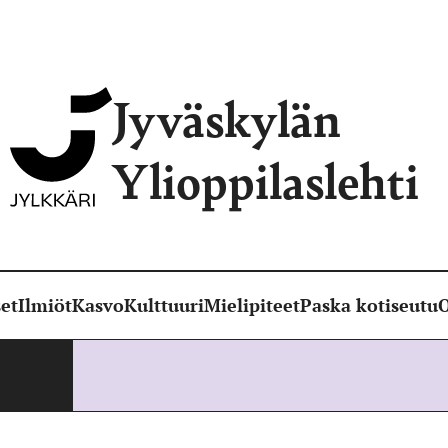
Jyväskylän
Ylioppilaslehti
et
Ilmiöt
Kasvo
Kulttuuri
Mielipiteet
Paska kotiseutu
O