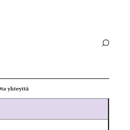
Siirry
hakusivull
ta yhteyttä