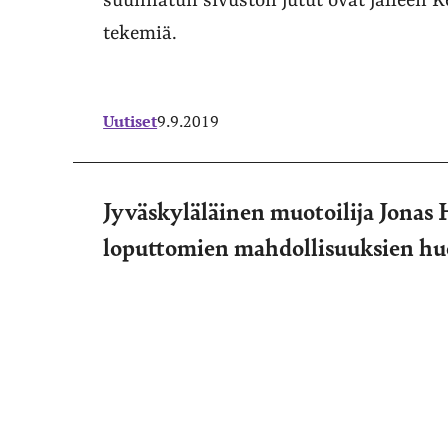
suunnatun sivuston jutut ovat jälleen 
tekemiä.
Uutiset
9.9.2019
Jyväskyläläinen muotoilija Jonas
loputtomien mahdollisuuksien hu