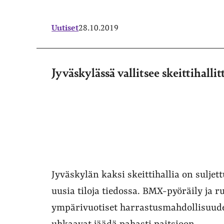
Uutiset
28.10.2019
Jyväskylässä vallitsee skeittihalli
Jyväskylän kaksi skeittihallia on suljettu
uusia tiloja tiedossa. BMX-pyöräily ja ru
ympärivuotiset harrastusmahdollisuude