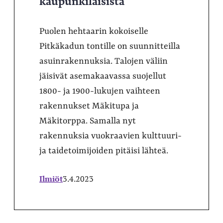
kaupunkilaisista
Puolen hehtaarin kokoiselle
Pitkäkadun tontille on suunnitteilla
asuinrakennuksia. Talojen väliin
jäisivät asemakaavassa suojellut
1800- ja 1900-lukujen vaihteen
rakennukset Mäkitupa ja
Mäkitorppa. Samalla nyt
rakennuksia vuokraavien kulttuuri-
ja taidetoimijoiden pitäisi lähteä.
Ilmiöt
3.4.2023