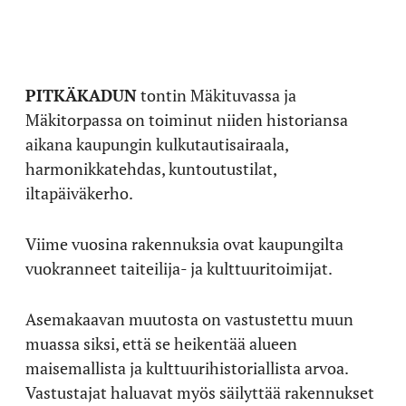
PITKÄKADUN
tontin Mäkituvassa ja
Mäkitorpassa on toiminut niiden historiansa
aikana kaupungin kulkutautisairaala,
harmonikkatehdas, kuntoutustilat,
iltapäiväkerho.
Viime vuosina rakennuksia ovat kaupungilta
vuokranneet taiteilija- ja kulttuuritoimijat.
Asemakaavan muutosta on vastustettu muun
muassa siksi, että se heikentää alueen
maisemallista ja kulttuurihistoriallista arvoa.
Vastustajat haluavat myös säilyttää rakennukset