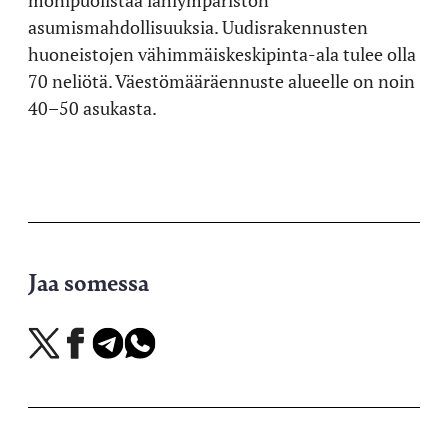
monipuolistaa lähiympäristön
asumismahdollisuuksia. Uudisrakennusten
huoneistojen vähimmäiskeskipinta-ala tulee olla
70 neliötä. Väestömääräennuste alueelle on noin
40–50 asukasta.
Jaa somessa
Jaa
Jaa
Jaa
Jaa
X-
Facebookissa
Telegramissa
WhatsAppissa
palvelussa