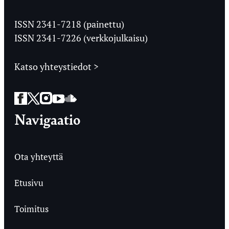
Jyväskylän
Ylioppilaslehti
ISSN 2341-7218 (painettu)
ISSN 2341-7226 (verkkojulkaisu)
Katso yhteystiedot >
Facebook
Twitter
Instagram
YouTube
SoundCloud
Navigaatio
Ota yhteyttä
Etusivu
Toimitus