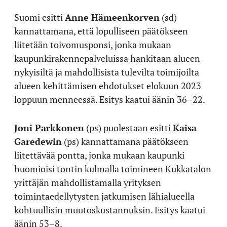
Suomi esitti
Anne Hämeenkorven
(sd)
kannattamana, että lopulliseen päätökseen
liitetään toivomusponsi, jonka mukaan
kaupunkirakennepalveluissa hankitaan alueen
nykyisiltä ja mahdollisista tulevilta toimijoilta
alueen kehittämisen ehdotukset elokuun 2023
loppuun menneessä. Esitys kaatui äänin 36–22.
Joni Parkkonen
(ps) puolestaan esitti
Kaisa
Garedewin
(ps) kannattamana päätökseen
liitettävää pontta, jonka mukaan kaupunki
huomioisi tontin kulmalla toimineen Kukkatalon
yrittäjän mahdollistamalla yrityksen
toimintaedellytysten jatkumisen lähialueella
kohtuullisin muutoskustannuksin. Esitys kaatui
äänin 53–8.