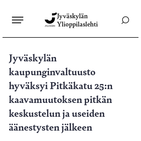
Siirry
Jyväskylän
suoraan
Siirry
Ylioppilaslehti
sisältöön
hakusivul
Jyväskylän
kaupunginvaltuusto
hyväksyi Pitkäkatu 25:n
kaavamuutoksen pitkän
keskustelun ja useiden
äänestysten jälkeen