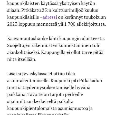
kaupunkilaisten käytössä yksityisen käytön
sijaan. Pitkäkatu 25:n kulttuurimiljöö kuuluu
kaupunkilaisille –
adressi
on kerännyt toukokuun
2023 loppuun mennessä yli 1 700 allekirjoitusta.
Kaavamuutoshanke lähti kaupungin aloitteesta.
Suojeltujen rakennusten kunnostaminen tuli
ajankohtaiseksi. Kaupungilla ei ollut tarve pitää
niitä itsellään.
Lisäksi Jyväskylässä etsittiin tilaa
asuinrakentamiselle. Kaupunki piti Pitkäkadun
tonttia täydennysrakentamiselle hyvänä
paikkana. Tavoite on tarjota perheille
sijainniltaan keskeiseltä paikalta
kaupunkipientalomaista asumismuotoa ja