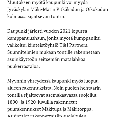
Muutoksen myötä kaupunki voi myydä
Jyväskylän Mäki-Matin Pitkäkadun ja Oikokadun
kulmassa sijaitsevan tontin.
Kaupunki järjesti vuoden 2021 lopussa
kumppanuushaun, jonka myötä kumppaniksi
valikoitui kiinteistöyhtiö T&J Partners.
Suunnitelmien mukaan tontille rakennetaan
asuinkäyttöön seitsemän matalahkoa
puukerrostaloa.
Myynnin yhteydessä kaupunki myös luopuu
alueen rakennuksista. Noin puolen hehtaarin
tontilla sijaitsevat asemakaavassa suojellut
1890- ja 1920-luvuilla rakennetut
puurakennukset Mäkitupa ja Mäkitorppa.
Asuintalot rakennettaisiin suojeltujen