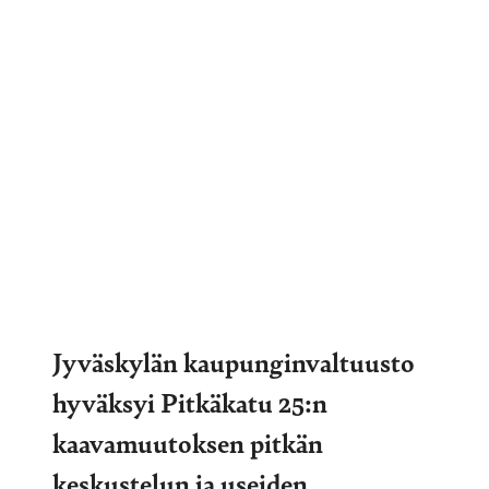
Jyväskylän kaupunginvaltuusto
hyväksyi Pitkäkatu 25:n
kaavamuutoksen pitkän
keskustelun ja useiden