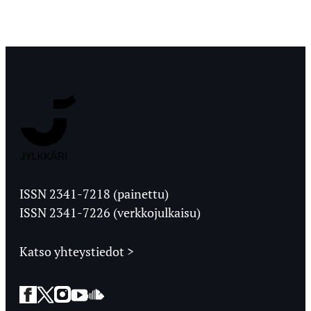
Jyväskylän
Ylioppilaslehti
ISSN 2341-7218 (painettu)
ISSN 2341-7226 (verkkojulkaisu)
Katso yhteystiedot >
Facebook
Twitter
Instagram
YouTube
SoundCloud