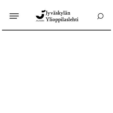
Siirry
Jyväskylän
suoraan
Siirry
Ylioppilaslehti
sisältöön
hakusivul