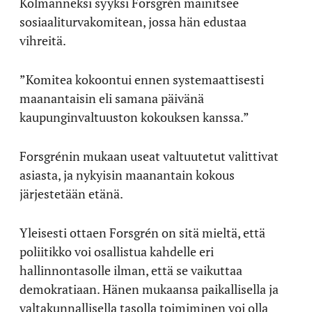
Kolmanneksi syyksi Forsgrén mainitsee
sosiaaliturvakomitean, jossa hän edustaa
vihreitä.
”Komitea kokoontui ennen systemaattisesti
maanantaisin eli samana päivänä
kaupunginvaltuuston kokouksen kanssa.”
Forsgrénin mukaan useat valtuutetut valittivat
asiasta, ja nykyisin maanantain kokous
järjestetään etänä.
Yleisesti ottaen Forsgrén on sitä mieltä, että
poliitikko voi osallistua kahdelle eri
hallinnontasolle ilman, että se vaikuttaa
demokratiaan. Hänen mukaansa paikallisella ja
valtakunnallisella tasolla toimiminen voi olla