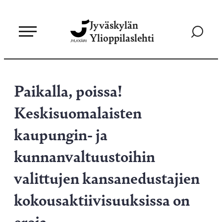
Siirry
Jyväskylän
suoraan
Siirry
Ylioppilaslehti
sisältöön
hakusivul
Paikalla, poissa!
Keskisuomalaisten
kaupungin- ja
kunnanvaltuustoihin
valittujen kansanedustajien
kokousaktiivisuuksissa on
eroja