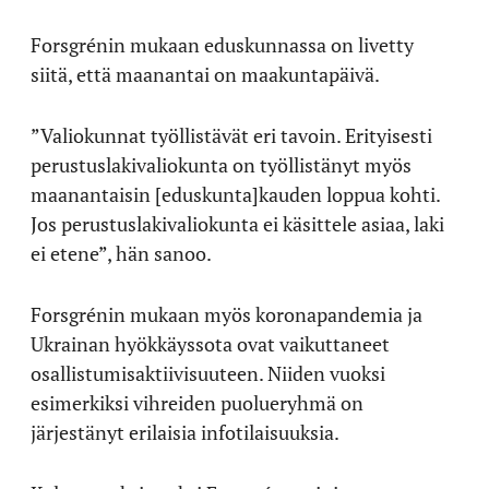
Forsgrénin mukaan eduskunnassa on livetty
siitä, että maanantai on maakuntapäivä.
”Valiokunnat työllistävät eri tavoin. Erityisesti
perustuslakivaliokunta on työllistänyt myös
maanantaisin [eduskunta]kauden loppua kohti.
Jos perustuslakivaliokunta ei käsittele asiaa, laki
ei etene”, hän sanoo.
Forsgrénin mukaan myös koronapandemia ja
Ukrainan hyökkäyssota ovat vaikuttaneet
osallistumisaktiivisuuteen. Niiden vuoksi
esimerkiksi vihreiden puolueryhmä on
järjestänyt erilaisia infotilaisuuksia.