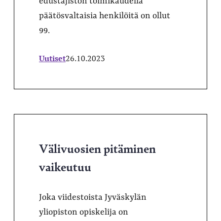
edustajiston toimikaudella
päätösvaltaisia henkilöitä on ollut
99.
Uutiset
26.10.2023
Välivuosien pitäminen
vaikeutuu
Joka viidestoista Jyväskylän
yliopiston opiskelija on