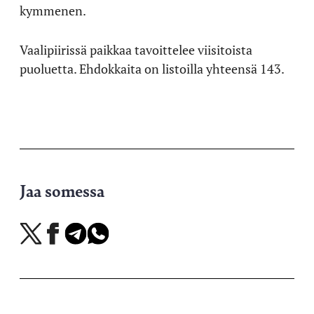
kymmenen.
Vaalipiirissä paikkaa tavoittelee viisitoista
puoluetta. Ehdokkaita on listoilla yhteensä 143.
Jaa somessa
Jaa
Jaa
Jaa
Jaa
X-
Facebookissa
Telegramissa
WhatsAppissa
palvelussa