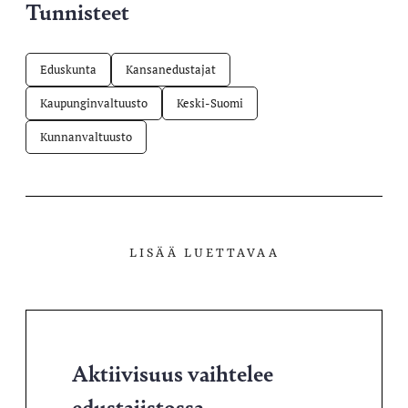
Tunnisteet
Eduskunta
Kansanedustajat
Kaupunginvaltuusto
Keski-Suomi
Kunnanvaltuusto
LISÄÄ LUETTAVAA
Aktiivisuus vaihtelee
edustajistossa –