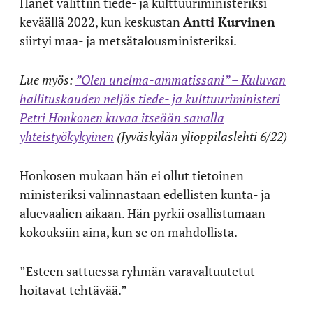
Hänet valittiin tiede- ja kulttuuriministeriksi
keväällä 2022, kun keskustan
Antti Kurvinen
siirtyi maa- ja metsätalousministeriksi.
Lue myös:
”Olen unelma-ammatissani” – Kuluvan
hallituskauden neljäs tiede- ja kulttuuriministeri
Petri Honkonen kuvaa itseään sanalla
yhteistyökykyinen
(Jyväskylän ylioppilaslehti 6/22)
Honkosen mukaan hän ei ollut tietoinen
ministeriksi valinnastaan edellisten kunta- ja
aluevaalien aikaan. Hän pyrkii osallistumaan
kokouksiin aina, kun se on mahdollista.
”Esteen sattuessa ryhmän varavaltuutetut
hoitavat tehtävää.”