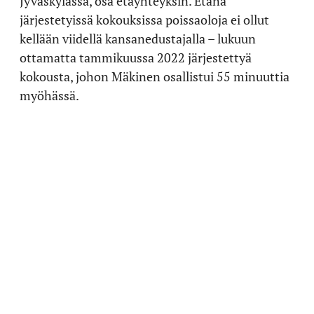
Jyväskylässä, osa etäyhteyksin. Etänä
järjestetyissä kokouksissa poissaoloja ei ollut
kellään viidellä kansanedustajalla – lukuun
ottamatta tammikuussa 2022 järjestettyä
kokousta, johon Mäkinen osallistui 55 minuuttia
myöhässä.