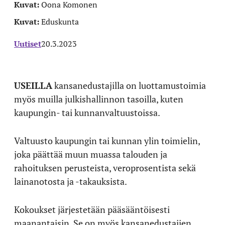
Kuvat:
Oona Komonen
Kuvat:
Eduskunta
Uutiset
20.3.2023
USEILLA
kansanedustajilla on luottamustoimia
myös muilla julkishallinnon tasoilla, kuten
kaupungin- tai kunnanvaltuustoissa.
Valtuusto kaupungin tai kunnan ylin toimielin,
joka päättää muun muassa talouden ja
rahoituksen perusteista, veroprosentista sekä
lainanotosta ja -takauksista.
Kokoukset järjestetään pääsääntöisesti
maanantaisin. Se on myös kansanedustajien