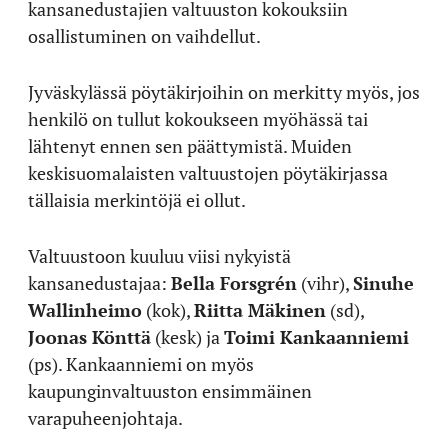
kansanedustajien valtuuston kokouksiin
osallistuminen on vaihdellut.
Jyväskylässä pöytäkirjoihin on merkitty myös, jos
henkilö on tullut kokoukseen myöhässä tai
lähtenyt ennen sen päättymistä. Muiden
keskisuomalaisten valtuustojen pöytäkirjassa
tällaisia merkintöjä ei ollut.
Valtuustoon kuuluu viisi nykyistä
kansanedustajaa:
Bella Forsgrén
(vihr),
Sinuhe
Wallinheimo
(kok),
Riitta Mäkinen
(sd),
Joonas Könttä
(kesk) ja
Toimi Kankaanniemi
(ps). Kankaanniemi on myös
kaupunginvaltuuston ensimmäinen
varapuheenjohtaja.