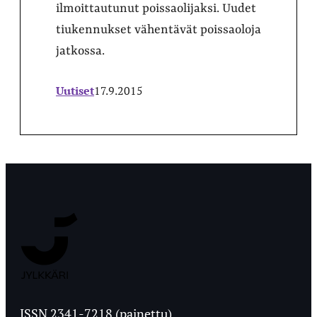
ilmoittautunut poissaolijaksi. Uudet
tiukennukset vähentävät poissaoloja
jatkossa.
Uutiset
17.9.2015
Jyväskylän
Ylioppilaslehti
ISSN 2341-7218 (painettu)