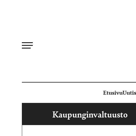
Siirry
suoraan
sisältöön
Etusivu
Uutis
Kaupunginvaltuusto