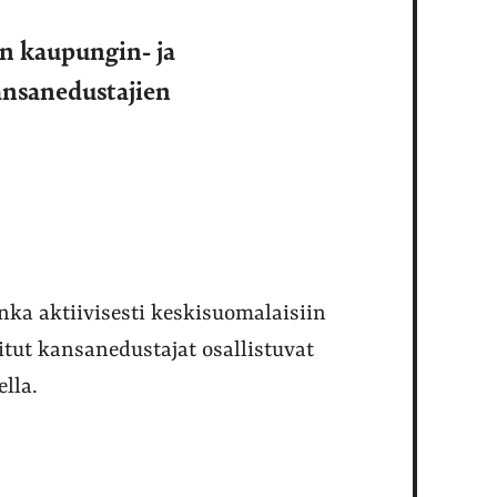
en kaupungin- ja
ansanedustajien
inka aktiivisesti keskisuomalaisiin
tut kansanedustajat osallistuvat
lla.