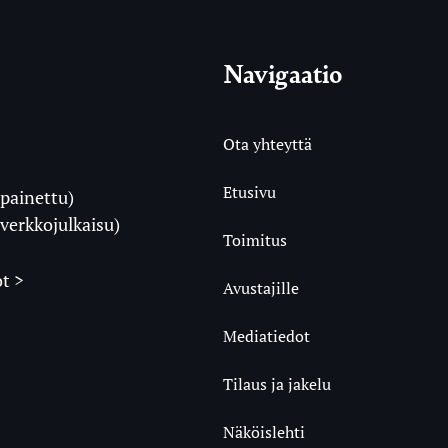
Navigaatio
Ota yhteyttä
Etusivu
painettu)
i
verkkojulkaisu)
Toimitus
t >
Avustajille
Mediatiedot
m
ube
undCloud
Tilaus ja jakelu
Näköislehti