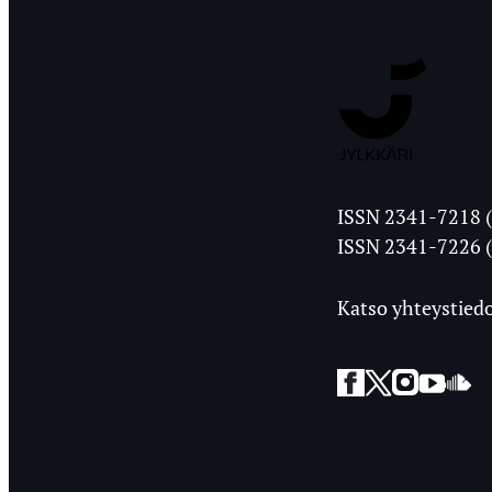
Jyväskylän
ISSN 2341-7218 (
Ylioppilasleht
ISSN 2341-7226 (
Katso yhteystiedo
Facebook
Twitter
Instagra
YouT
So