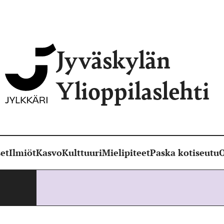
Jyväskylän
Ylioppilaslehti
et
Ilmiöt
Kasvo
Kulttuuri
Mielipiteet
Paska kotiseutu
O