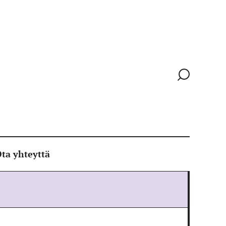
Siirry
hakusivull
ta yhteyttä