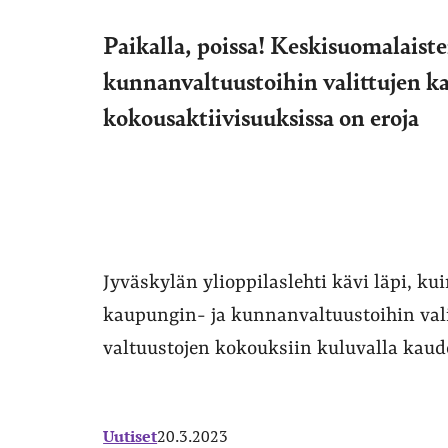
Paikalla, poissa! Keskisuomalaist
kunnanvaltuustoihin valittujen k
kokousaktiivisuuksissa on eroja
Jyväskylän ylioppilaslehti kävi läpi, ku
kaupungin- ja kunnanvaltuustoihin vali
valtuustojen kokouksiin kuluvalla kaude
Uutiset
20.3.2023