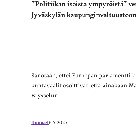
”Politiikan isoista ympyröistä” v
Jyväskylän kaupunginvaltuustoo
Sanotaan, ettei Euroopan parlamentti k
kuntavaalit osoittivat, että ainakaan 
Brysseliin.
Ihmiset
6.5.2025