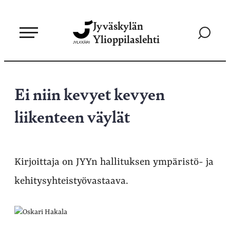
Siirry
Jyväskylän
suoraan
Siirry
Ylioppilaslehti
sisältöön
hakusivul
Ei niin kevyet kevyen
liikenteen väylät
Kirjoittaja on JYYn hallituksen ympäristö- ja
kehitysyhteistyövastaava.