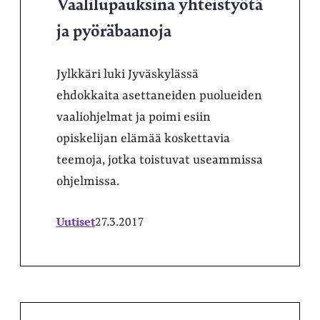
Vaalilupauksina yhteistyötä
ja pyöräbaanoja
Jylkkäri luki Jyväskylässä
ehdokkaita asettaneiden puolueiden
vaaliohjelmat ja poimi esiin
opiskelijan elämää koskettavia
teemoja, jotka toistuvat useammissa
ohjelmissa.
Uutiset
27.3.2017