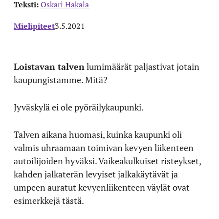
Teksti:
Oskari Hakala
Mielipiteet
3.5.2021
Loistavan talven
lumimäärät paljastivat jotain
kaupungistamme. Mitä?
Jyväskylä ei ole pyöräilykaupunki.
Talven aikana huomasi, kuinka kaupunki oli
valmis uhraamaan toimivan kevyen liikenteen
autoilijoiden hyväksi. Vaikeakulkuiset risteykset,
kahden jalkaterän levyiset jalkakäytävät ja
umpeen auratut kevyenliikenteen väylät ovat
esimerkkejä tästä.