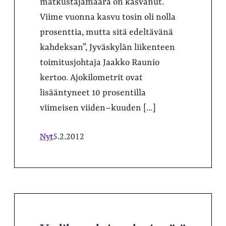
matkustajamäärä on kasvanut.
Viime vuonna kasvu tosin oli nolla
prosenttia, mutta sitä edeltävänä
kahdeksan”, Jyväskylän liikenteen
toimitusjohtaja Jaakko Raunio
kertoo. Ajokilometrit ovat
lisääntyneet 10 prosentilla
viimeisen viiden–kuuden […]
Nyt
5.2.2012