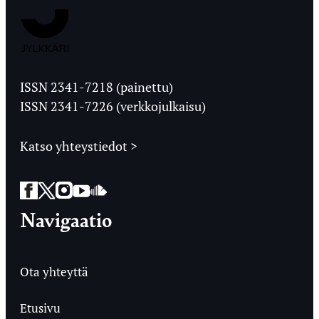
Jyväskylän
Ylioppilaslehti
ISSN 2341-7218 (painettu)
ISSN 2341-7226 (verkkojulkaisu)
Katso yhteystiedot >
Facebook
Twitter
Instagram
YouTube
SoundCloud
Navigaatio
Ota yhteyttä
Etusivu