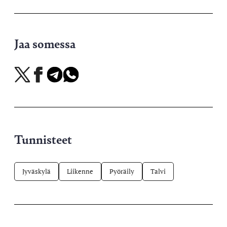
Jaa somessa
Jaa
Jaa
Jaa
Jaa
X-
Facebookissa
Telegramissa
WhatsAppissa
palvelussa
Tunnisteet
Jyväskylä
Liikenne
Pyöräily
Talvi