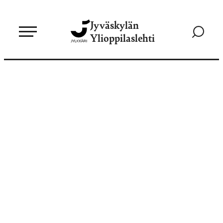
Siirry
Jyväskylän
suoraan
Siirry
Ylioppilaslehti
sisältöön
hakusivul