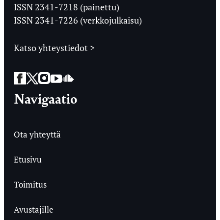
Ylioppilaslehti
ISSN 2341-7218 (painettu)
ISSN 2341-7226 (verkkojulkaisu)
Katso yhteystiedot >
Facebook
Twitter
Instagram
YouTube
SoundCloud
Navigaatio
Ota yhteyttä
Etusivu
Toimitus
Avustajille