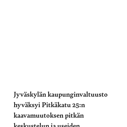
Jyväskylän kaupunginvaltuusto
hyväksyi Pitkäkatu 25:n
kaavamuutoksen pitkän
keskustelun ja useiden