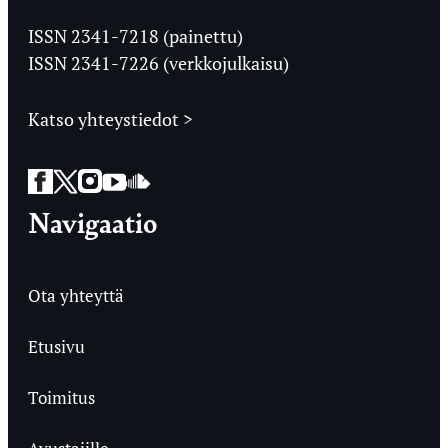
Jyväskylän
Ylioppilaslehti
ISSN 2341-7218 (painettu)
ISSN 2341-7226 (verkkojulkaisu)
Katso yhteystiedot >
Facebook
Twitter
Instagram
YouTube
SoundCloud
Navigaatio
Ota yhteyttä
Etusivu
Toimitus