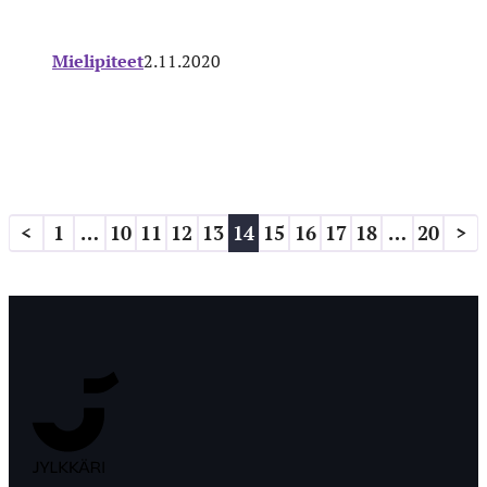
Mielipiteet
2.11.2020
Artikkelien
<
1
…
10
11
12
13
14
15
16
17
18
…
20
>
sivutus