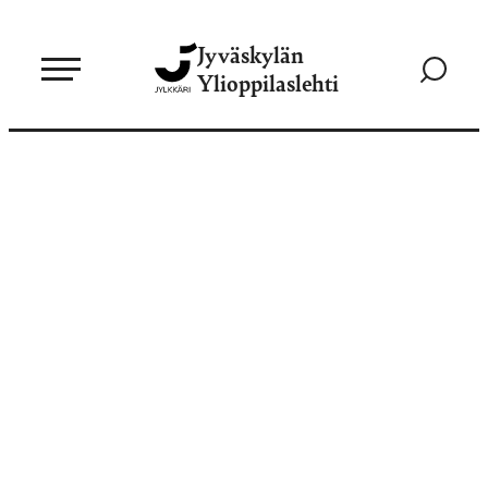
Siirry
Jyväskylän
suoraan
Siirry
Ylioppilaslehti
sisältöön
hakusivul