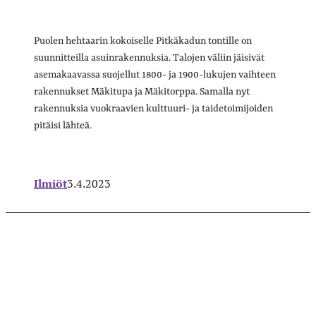
Puolen hehtaarin kokoiselle Pitkäkadun tontille on
suunnitteilla asuinrakennuksia. Talojen väliin jäisivät
asemakaavassa suojellut 1800- ja 1900-lukujen vaihteen
rakennukset Mäkitupa ja Mäkitorppa. Samalla nyt
rakennuksia vuokraavien kulttuuri- ja taidetoimijoiden
pitäisi lähteä.
Ilmiöt
3.4.2023