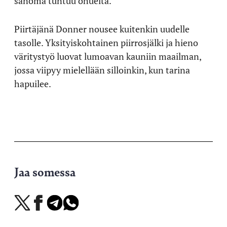
sanoma tuntuu ohuelta.
Piirtäjänä Donner nousee kuitenkin uudelle
tasolle. Yksityiskohtainen piirrosjälki ja hieno
väritystyö luovat lumoavan kauniin maailman,
jossa viipyy mielellään silloinkin, kun tarina
hapuilee.
Jaa somessa
Jaa
Jaa
Jaa
Jaa
X-
Facebookissa
Telegramissa
WhatsAppissa
palvelussa