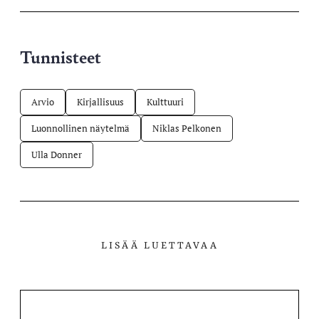
Tunnisteet
Arvio
Kirjallisuus
Kulttuuri
Luonnollinen näytelmä
Niklas Pelkonen
Ulla Donner
LISÄÄ LUETTAVAA