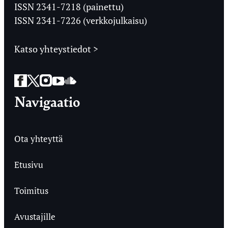
Ylioppilaslehti
ISSN 2341-7218 (painettu)
ISSN 2341-7226 (verkkojulkaisu)
Katso yhteystiedot >
Facebook
Twitter
Instagram
YouTube
SoundCloud
Navigaatio
Ota yhteyttä
Etusivu
Toimitus
Avustajille