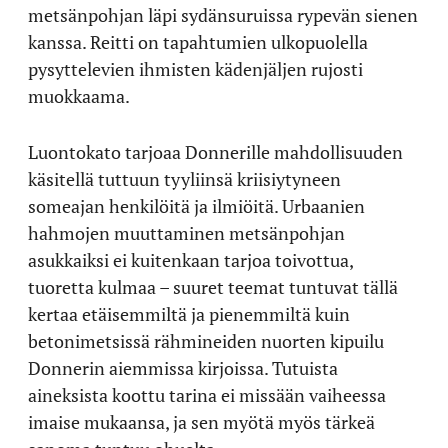
metsänpohjan läpi sydänsuruissa rypevän sienen
kanssa. Reitti on tapahtumien ulkopuolella
pysyttelevien ihmisten kädenjäljen rujosti
muokkaama.
Luontokato tarjoaa Donnerille mahdollisuuden
käsitellä tuttuun tyyliinsä kriisiytyneen
someajan henkilöitä ja ilmiöitä. Urbaanien
hahmojen muuttaminen metsänpohjan
asukkaiksi ei kuitenkaan tarjoa toivottua,
tuoretta kulmaa – suuret teemat tuntuvat tällä
kertaa etäisemmiltä ja pienemmiltä kuin
betonimetsissä rähmineiden nuorten kipuilu
Donnerin aiemmissa kirjoissa. Tutuista
aineksista koottu tarina ei missään vaiheessa
imaise mukaansa, ja sen myötä myös tärkeä