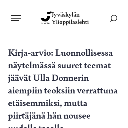
Siirry
Jyväskylän
suoraan
Siirry
Ylioppilaslehti
sisältöön
hakusivul
Kirja-arvio: Luonnollisessa
näytelmässä suuret teemat
jäävät Ulla Donnerin
aiempiin teoksiin verrattuna
etäisemmiksi, mutta
piirtäjänä hän nousee
uudelle tasolle