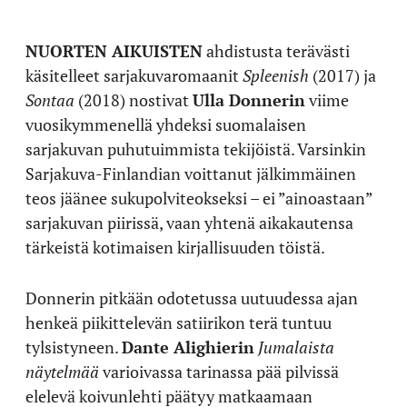
NUORTEN AIKUISTEN
ahdistusta terävästi
käsitelleet sarjakuvaromaanit
Spleenish
(2017) ja
Sontaa
(2018) nostivat
Ulla Donnerin
viime
vuosikymmenellä yhdeksi suomalaisen
sarjakuvan puhutuimmista tekijöistä. Varsinkin
Sarjakuva-Finlandian voittanut jälkimmäinen
teos jäänee sukupolviteokseksi – ei ”ainoastaan”
sarjakuvan piirissä, vaan yhtenä aikakautensa
tärkeistä kotimaisen kirjallisuuden töistä.
Donnerin pitkään odotetussa uutuudessa ajan
henkeä piikittelevän satiirikon terä tuntuu
tylsistyneen.
Dante Alighierin
Jumalaista
näytelmää
varioivassa tarinassa pää pilvissä
elelevä koivunlehti päätyy matkaamaan