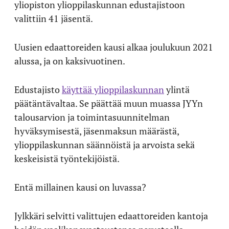
yliopiston ylioppilaskunnan edustajistoon
valittiin 41 jäsentä.
Uusien edaattoreiden kausi alkaa joulukuun 2021
alussa, ja on kaksivuotinen.
Edustajisto
käyttää ylioppilaskunnan
ylintä
päätäntävaltaa. Se päättää muun muassa JYYn
talousarvion ja toimintasuunnitelman
hyväksymisestä, jäsenmaksun määrästä,
ylioppilaskunnan säännöistä ja arvoista sekä
keskeisistä työntekijöistä.
Entä millainen kausi on luvassa?
Jylkkäri selvitti valittujen edaattoreiden kantoja