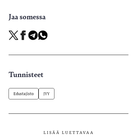
Jaa somessa
Jaa
Jaa
Jaa
Jaa
X-
Facebookissa
Telegramissa
WhatsAppissa
palvelussa
Tunnisteet
Edustajisto
JYY
LISÄÄ LUETTAVAA