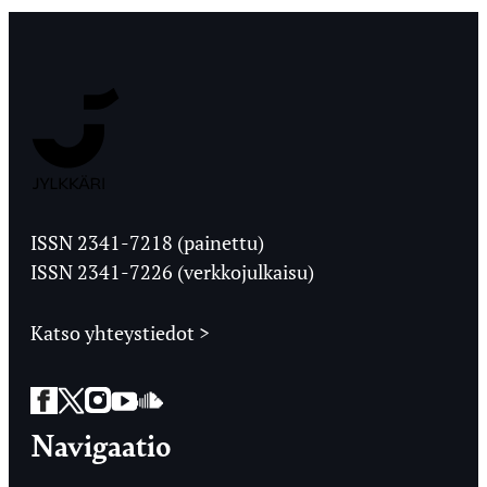
Jyväskylän
Ylioppilaslehti
ISSN 2341-7218 (painettu)
ISSN 2341-7226 (verkkojulkaisu)
Katso yhteystiedot >
Facebook
Twitter
Instagram
YouTube
SoundCloud
Navigaatio