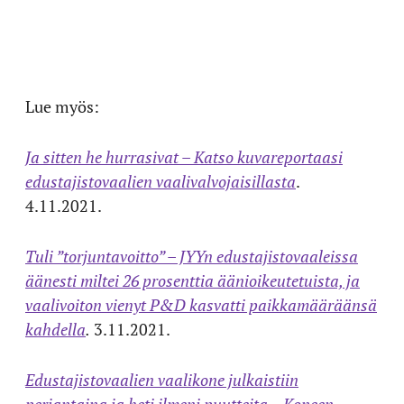
Lue myös:
Ja sitten he hurrasivat – Katso kuvareportaasi
edustajistovaalien vaalivalvojaisillasta
.
4.11.2021.
Tuli
”torjuntavoitto” – JYYn edustajistovaaleissa
äänesti miltei 26 prosenttia äänioikeutetuista, ja
vaalivoiton vienyt P&D kasvatti paikkamääräänsä
kahdella
.
3.11.2021.
Edustajistovaalien vaalikone julkaistiin