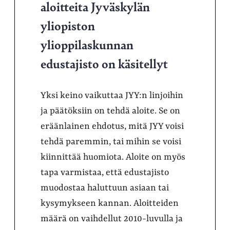
aloitteita Jyväskylän
yliopiston
ylioppilaskunnan
edustajisto on käsitellyt
Yksi keino vaikuttaa JYY:n linjoihin
ja päätöksiin on tehdä aloite. Se on
eräänlainen ehdotus, mitä JYY voisi
tehdä paremmin, tai mihin se voisi
kiinnittää huomiota. Aloite on myös
tapa varmistaa, että edustajisto
muodostaa haluttuun asiaan tai
kysymykseen kannan. Aloitteiden
määrä on vaihdellut 2010-luvulla ja