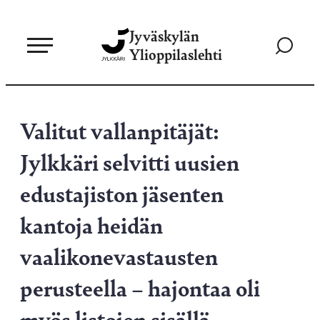
Siirry
Jyväskylän
suoraan
Siirry
Ylioppilaslehti
sisältöön
hakusivul
Valitut vallanpitäjät:
Jylkkäri selvitti uusien
edustajiston jäsenten
kantoja heidän
vaalikonevastausten
perusteella – hajontaa oli
myös listojen sisällä