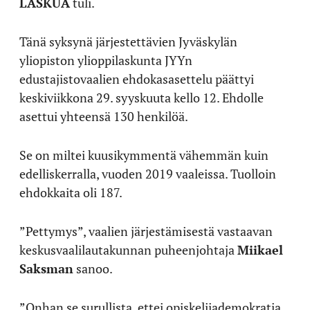
LASKUA
tuli.
Tänä syksynä järjestettävien Jyväskylän
yliopiston ylioppilaskunta JYYn
edustajistovaalien ehdokasasettelu päättyi
keskiviikkona 29. syyskuuta kello 12. Ehdolle
asettui yhteensä 130 henkilöä.
Se on miltei kuusikymmentä vähemmän kuin
edelliskerralla, vuoden 2019 vaaleissa. Tuolloin
ehdokkaita oli 187.
”Pettymys”, vaalien järjestämisestä vastaavan
keskusvaalilautakunnan puheenjohtaja
Miikael
Saksman
sanoo.
”Onhan se surullista, ettei opiskelijademokratia