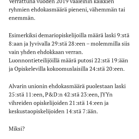
Verrattuna vuoden 2019 vaaleihin kaikkien
ryhmien ehdokasmäärä pieneni, vähemmän tai
enemmän.
Esimerkiksi demariopiskelijoilla määrä laski 9:stä
8:aan ja Jyvivalla 29:stä 28:een – molemmilla siis
vain yhden ehdokkaan verran.
Luonnontieteilijöillä määrä putosi 22:stä 19:ään
ja Opiskelevilla kokoomuslaisilla 24:stä 20:een.
Alvarin unionin ehdokasmäärä puolestaan laski
25:stä 11:een, P&D:n 42:stä 23:een, JYYn
vihreiden opiskelijoiden 21:stä 14:een ja
keskustaopiskelijoiden 14:stä 7:ään.
Miksi?