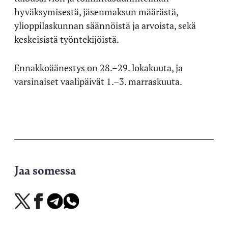
hyväksymisestä, jäsenmaksun määrästä,
ylioppilaskunnan säännöistä ja arvoista, sekä
keskeisistä työntekijöistä.
Ennakkoäänestys on 28.–29. lokakuuta, ja
varsinaiset vaalipäivät 1.–3. marraskuuta.
Jaa somessa
Jaa
Jaa
Jaa
Jaa
X-
Facebookissa
Telegramissa
WhatsAppissa
palvelussa