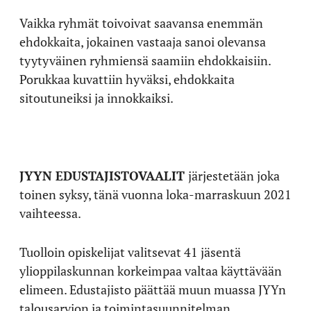
Vaikka ryhmät toivoivat saavansa enemmän
ehdokkaita, jokainen vastaaja sanoi olevansa
tyytyväinen ryhmiensä saamiin ehdokkaisiin.
Porukkaa kuvattiin hyväksi, ehdokkaita
sitoutuneiksi ja innokkaiksi.
JYYN EDUSTAJISTOVAALIT
järjestetään joka
toinen syksy, tänä vuonna loka-marraskuun 2021
vaihteessa.
Tuolloin opiskelijat valitsevat 41 jäsentä
ylioppilaskunnan korkeimpaa valtaa käyttävään
elimeen. Edustajisto päättää muun muassa JYYn
talousarvion ja toimintasuunnitelman