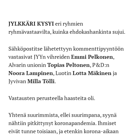
JYLKKÄRI KYSYI
eri ryhmien
ryhmävastaavilta, kuinka ehdokashankinta sujui.
Sähköpostitse lähetettyyn kommenttipyyntöön
vastasivat JYYn vihreiden
Emmi Pelkonen
,
Alvarin unionin
Topias Peltonen
, P&D:n
Noora Lampinen
, Luotin
Lotta Mäkinen
ja
Jyvivan
Milla Tölli
.
Vastausten perusteella haasteita oli.
Yhtenä suurimmista, ellei suurimpana, syynä
nähtiin pitkittynyt koronapandemia. Ihmiset
eivät tunne toisiaan, ja etenkin korona-aikaan