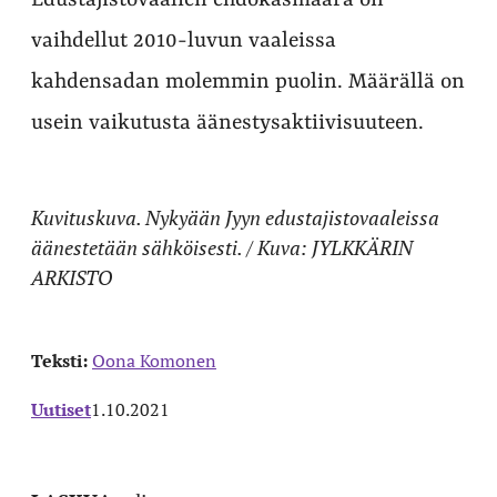
Edustajistovaalien ehdokasmäärä on
vaihdellut 2010-luvun vaaleissa
kahdensadan molemmin puolin. Määrällä on
usein vaikutusta äänestysaktiivisuuteen.
Kuvituskuva. Nykyään Jyyn edustajistovaaleissa
äänestetään sähköisesti. / Kuva: JYLKKÄRIN
ARKISTO
Teksti:
Oona Komonen
Uutiset
1.10.2021