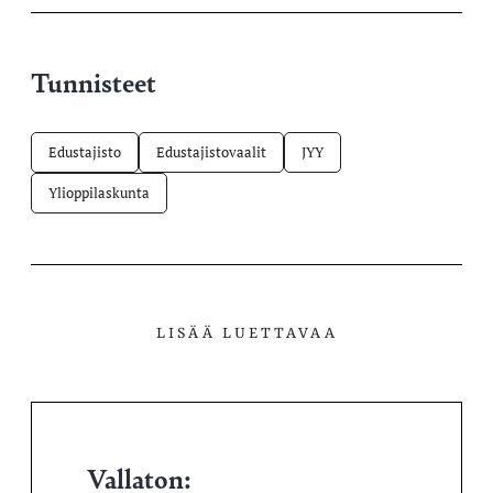
Tunnisteet
Edustajisto
Edustajistovaalit
JYY
Ylioppilaskunta
LISÄÄ LUETTAVAA
Vallaton: