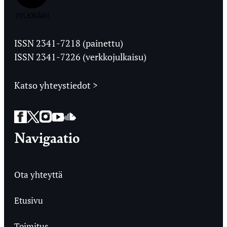
Jyväskylän
Ylioppilaslehti
ISSN 2341-7218 (painettu)
ISSN 2341-7226 (verkkojulkaisu)
Katso yhteystiedot >
Facebook
Twitter
Instagram
YouTube
SoundCloud
Navigaatio
Ota yhteyttä
Etusivu
Toimitus