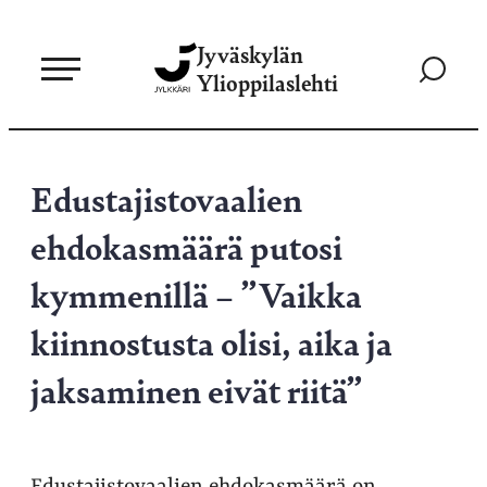
Siirry
Jyväskylän
suoraan
Siirry
Ylioppilaslehti
sisältöön
hakusivul
Edustajistovaalien
ehdokasmäärä putosi
kymmenillä – ”Vaikka
kiinnostusta olisi, aika ja
jaksaminen eivät riitä”