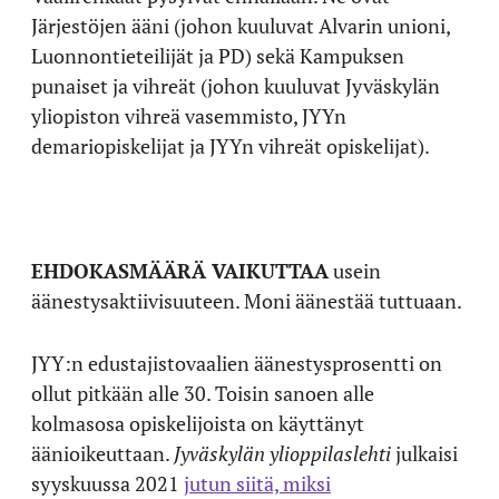
Järjestöjen ääni (johon kuuluvat Alvarin unioni,
Luonnontieteilijät ja PD) sekä Kampuksen
punaiset ja vihreät (johon kuuluvat Jyväskylän
yliopiston vihreä vasemmisto, JYYn
demariopiskelijat ja JYYn vihreät opiskelijat).
EHDOKASMÄÄRÄ VAIKUTTAA
usein
äänestysaktiivisuuteen. Moni äänestää tuttuaan.
JYY:n edustajistovaalien äänestysprosentti on
ollut pitkään alle 30. Toisin sanoen alle
kolmasosa opiskelijoista on käyttänyt
äänioikeuttaan.
Jyväskylän ylioppilaslehti
julkaisi
syyskuussa 2021
jutun siitä, miksi