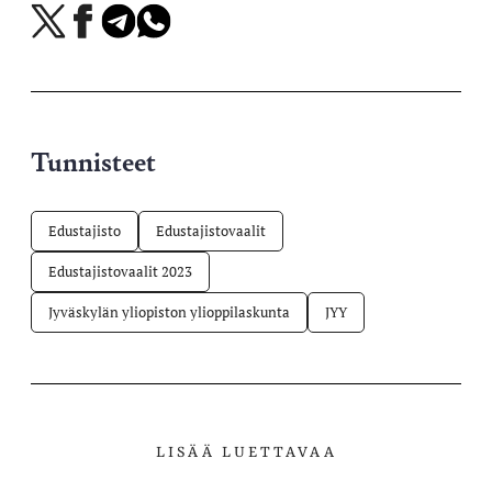
Jaa
Jaa
Jaa
Jaa
X-
Facebookissa
Telegramissa
WhatsAppissa
palvelussa
Tunnisteet
Edustajisto
Edustajistovaalit
Edustajistovaalit 2023
Jyväskylän yliopiston ylioppilaskunta
JYY
LISÄÄ LUETTAVAA