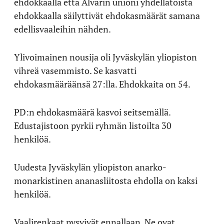
ehdokkaalla että Alvarin unioni yhdellätoista
ehdokkaalla säilyttivät ehdokasmäärät samana
edellisvaaleihin nähden.
Ylivoimainen nousija oli Jyväskylän yliopiston
vihreä vasemmisto. Se kasvatti
ehdokasmääräänsä 27:lla. Ehdokkaita on 54.
PD:n ehdokasmäärä kasvoi seitsemällä.
Edustajistoon pyrkii ryhmän listoilta 30
henkilöä.
Uudesta Jyväskylän yliopiston anarko-
monarkistinen ananasliitosta ehdolla on kaksi
henkilöä.
Vaalirenkaat pysyivät ennallaan. Ne ovat