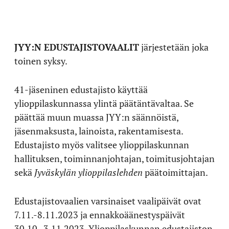
JYY:N EDUSTAJISTOVAALIT
järjestetään joka
toinen syksy.
41-jäseninen edustajisto käyttää
ylioppilaskunnassa ylintä päätäntävaltaa. Se
päättää muun muassa JYY:n säännöistä,
jäsenmaksusta, lainoista, rakentamisesta.
Edustajisto myös valitsee ylioppilaskunnan
hallituksen, toiminnanjohtajan, toimitusjohtajan
sekä
Jyväskylän ylioppilaslehden
päätoimittajan.
Edustajistovaalien varsinaiset vaalipäivät ovat
7.11.-8.11.2023 ja ennakkoäänestyspäivät
30.10.-3.11.2023. Ylioppilaskunnan edustajiston