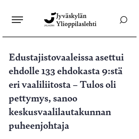
Siirry
Jyväskylän
suoraan
Siirry
Ylioppilaslehti
sisältöön
hakusivul
Edustajistovaaleissa asettui
ehdolle 133 ehdokasta 9:stä
eri vaaliliitosta – Tulos oli
pettymys, sanoo
keskusvaalilautakunnan
puheenjohtaja