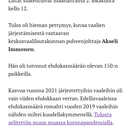
Listat sulkeutuivat maanantaina 2. lokakuuta
kello 12.
Tulos oli hieman pettymys, kuvaa vaalien
järjestämisestä vastaavan
keskusvaalilautakunnan puheenjohtaja
Akseli
Immonen
.
Hän oli toivonut ehdokasmäärän olevan 150:n
paikkeilla.
Kasvua vuonna 2021 järjestettyihin vaaleihin oli
vain viiden ehdokkaan verran. Edellisvaaleissa
ehdokasmäärä romahti vuoden 2019 vaaleihin
nähden miltei kuudellakymmenellä.
Tulosta
selitettiin muun muassa koronapandemialla
.