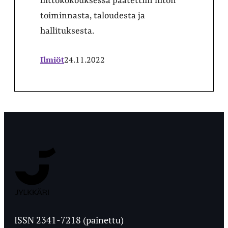
liittokokouksessa päätettiin liiton
toiminnasta, taloudesta ja
hallituksesta.
Ilmiöt
24.11.2022
Jyväskylän
Ylioppilaslehti
ISSN 2341-7218 (painettu)