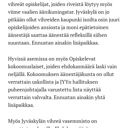
vihreät opiskelijat, joiden riveistä löytyy myös
viime vaalien äänikuningatar. Jyväskylä on jo
pitkään ollut vihreiden kaupunki isoilta osin juuri
opiskelijoiden ansiosta ja moni epätietoinen
äänestäjä saattaa äänestää refleksillä siihen
suuntaan. Ennustan ainakin lisäpaikkaa.
Hyvissä asemissa on myös Opiskelevat
kokoomuslaiset, joiden ehdokasmäärä laski vain
neljällä. Kokoomuksen äänestäjäkunta on ollut
verrattain uskollista ja JYYn hallituksen
puheenjohtajalla varustettu lista näyttää
verrattain vahvalta. Ennustan ainakin yhtä
lisäpaikkaa.
Myös Jyväskylän vihreä vasemmisto on