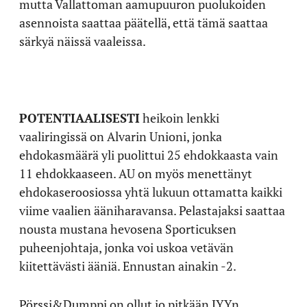
mutta Vallattoman aamupuuron puolukoiden
asennoista saattaa päätellä, että tämä saattaa
särkyä näissä vaaleissa.
POTENTIAALISESTI
heikoin lenkki
vaaliringissä on Alvarin Unioni, jonka
ehdokasmäärä yli puolittui 25 ehdokkaasta vain
11 ehdokkaaseen. AU on myös menettänyt
ehdokaseroosiossa yhtä lukuun ottamatta kaikki
viime vaalien ääniharavansa. Pelastajaksi saattaa
nousta mustana hevosena Sporticuksen
puheenjohtaja, jonka voi uskoa vetävän
kiitettävästi ääniä. Ennustan ainakin -2.
Pörssi&Dumppi on ollut jo pitkään JYYn