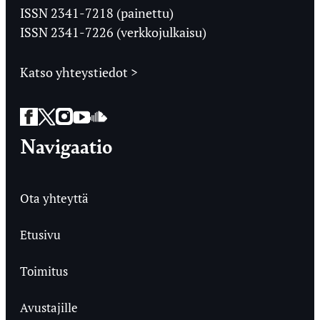
Ylioppilaslehti
ISSN 2341-7218 (painettu)
ISSN 2341-7226 (verkkojulkaisu)
Katso yhteystiedot >
Facebook
Twitter
Instagram
YouTube
SoundCloud
Navigaatio
Ota yhteyttä
Etusivu
Toimitus
Avustajille