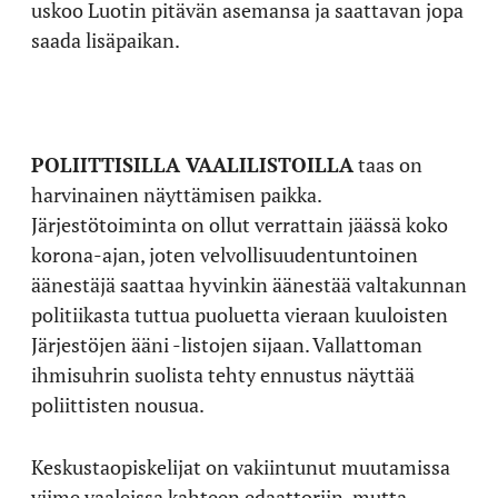
uskoo Luotin pitävän asemansa ja saattavan jopa
saada lisäpaikan.
POLIITTISILLA VAALILISTOILLA
taas on
harvinainen näyttämisen paikka.
Järjestötoiminta on ollut verrattain jäässä koko
korona-ajan, joten velvollisuudentuntoinen
äänestäjä saattaa hyvinkin äänestää valtakunnan
politiikasta tuttua puoluetta vieraan kuuloisten
Järjestöjen ääni -listojen sijaan. Vallattoman
ihmisuhrin suolista tehty ennustus näyttää
poliittisten nousua.
Keskustaopiskelijat on vakiintunut muutamissa
viime vaaleissa kahteen edaattoriin, mutta