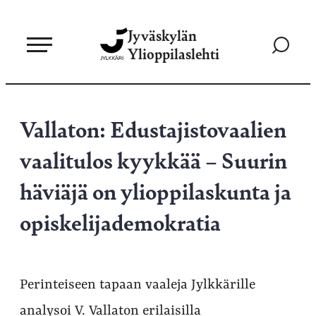
Siirry
Jyväskylän
suoraan
Siirry
Ylioppilaslehti
sisältöön
hakusivul
Vallaton: Edustajistovaalien
vaalitulos kyykkää – Suurin
häviäjä on ylioppilaskunta ja
opiskelijademokratia
Perinteiseen tapaan vaaleja Jylkkärille
analysoi V. Vallaton erilaisilla