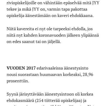
riviopiskelijoille on vähintään epäselvää mitä JYY
tekee ja mikä JYY on, varmin tapa pakottaa
opiskelija äänestämään on kaveri ehdokkaana.
Niitä kavereita ei nyt ole tarpeeksi ehdolla, jos
niitä nyt kahden koronavuoden jälkeen ylipäänsä
on edes saanut tai on jäljellä.
VUODEN 2017
edarivaaleissa äänestysinto
nousi suorastaan huumaavan korkeaksi, 28,96
prosenttiin.
Syynä järisyttävään äänestysintoon oli korkea
ehdokasmäärä (254 tiitterää opiskelijaa) ja