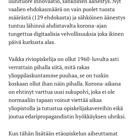
uunituore innovaatio, sähköinen äänestys. Nyt
vaalien ehdokasmäärä on vain puolet tuosta
määrästä (129 ehdokasta) ja sähköinen äänestys
tuntuu lähinnä ahdistavalta korona-ajan
tungettua digitaalisia velvollisuuksia joka ikinen
päivä kurkusta alas.
Vaikka riviopiskelija on ollut 1960-luvulta asti
verrattain pihalla siitä, mitä rakas
ylioppilaskuntamme puuhaa, se on tuskin
koskaan ollut ihan näin pihalla. Korona-aikana
on ehtinyt varttua uusi sukupolvi, joka ei ole
normaaliin tapaan voinut viettää aikaa
yliopistolla ja tutustua opiskelijakavereihin eikä
joutua edaripropagandistin hyökkäyksen uhriksi.
Kun tähän lisätään etäopiskelun aiheuttamat