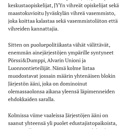
keskustaopiskelijat, JYYn vihreät opiskelijat sekä
maastokuvioitu Jyväskylän vihreä vasemmisto,
joka koittaa kalastaa sekä vasemmistoliiton että
vihreiden kannattajia.
Sitten on puoluepolitiikasta vähät välittävät,
enemmän ainejärjestöjen ympärille syntyneet
Pörssi&Dumppi, Alvarin Unioni ja
Luonnontieteilijät. Nämä kolme listaa
muodostavat jossain määrin yhtenäisen blokin
Järjestön ääni, joka on dominoinut
olemassaolonsa aikana yleensä läpimenneiden
ehdokkaiden saralla.
Kolmissa viime vaaleissa Järjestöjen ääni on
saanut yhteensä yli puolet edustajistopaikoista,