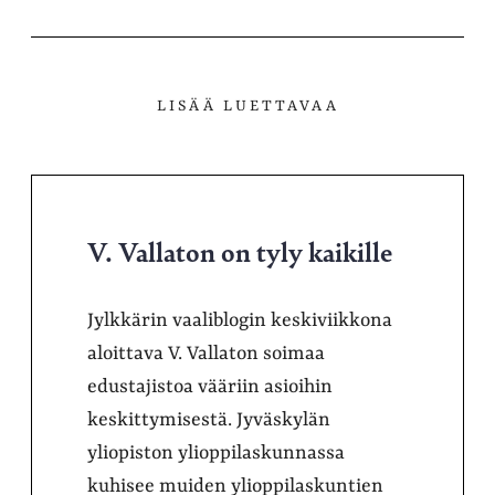
LISÄÄ LUETTAVAA
V. Vallaton on tyly kaikille
Jylkkärin vaaliblogin keskiviikkona
aloittava V. Vallaton soimaa
edustajistoa vääriin asioihin
keskittymisestä. Jyväskylän
yliopiston ylioppilaskunnassa
kuhisee muiden ylioppilaskuntien