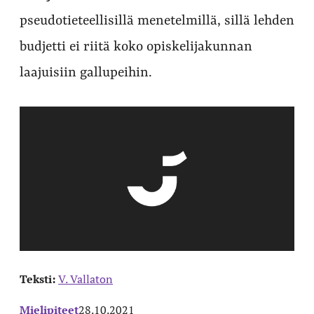
pseudotieteellisillä menetelmillä, sillä lehden
budjetti ei riitä koko opiskelijakunnan
laajuisiin gallupeihin.
Teksti:
V. Vallaton
Mielipiteet
28.10.2021