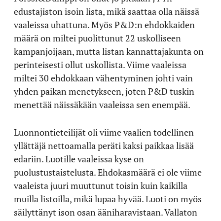
edustajiston isoin lista, mikä saattaa olla näissä
vaaleissa uhattuna. Myös P&D:n ehdokkaiden
määrä on miltei puolittunut 22 uskolliseen
kampanjoijaan, mutta listan kannattajakunta on
perinteisesti ollut uskollista. Viime vaaleissa
miltei 30 ehdokkaan vähentyminen johti vain
yhden paikan menetykseen, joten P&D tuskin
menettää näissäkään vaaleissa sen enempää.
Luonnontieteilijät oli viime vaalien todellinen
yllättäjä nettoamalla peräti kaksi paikkaa lisää
edariin. Luotille vaaleissa kyse on
puolustustaistelusta. Ehdokasmäärä ei ole viime
vaaleista juuri muuttunut toisin kuin kaikilla
muilla listoilla, mikä lupaa hyvää. Luoti on myös
säilyttänyt ison osan ääniharavistaan. Vallaton