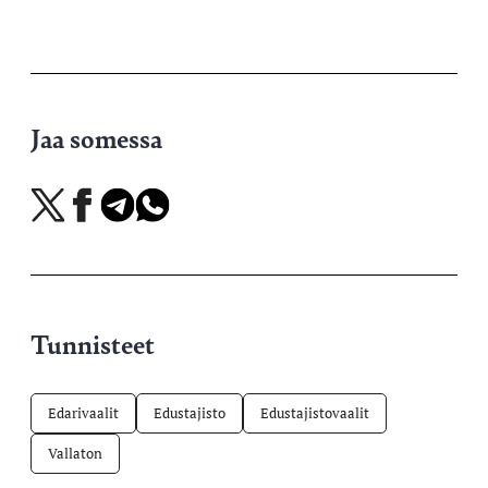
Jaa somessa
Jaa
Jaa
Jaa
Jaa
X-
Facebookissa
Telegramissa
WhatsAppissa
palvelussa
Tunnisteet
Edarivaalit
Edustajisto
Edustajistovaalit
Vallaton