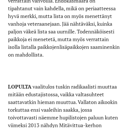
verrattain vahvoilla. Ehdokasmäärä on
tipahtanut vain kahdella, mikä on periaatteessa
hyvä merkki, mutta lista on myös menettänyt
vanhoja veteraanejaan. Jää nähtäväksi, kuinka
paljon väkeä lista saa uurnille. Todennäköisesti
paikkoja ei menetetä, mutta myös verrattain
isolla listalla paikkojenlisäpaikkojen saaminenkin
on mahdollista.
LOPULTA
vaalitulos tuskin radikaalisti muuttaa
mitään edustajistossa, vaikka valtasuhteet
saattavatkin hieman muuttua. Vallaton aikookin
torkuttaa ensi vaaleihin saakka, jossa
toivottavasti näemme hupilistojen paluun kuten
viimeksi 2013 nähdyn Mitävittua-kerhon