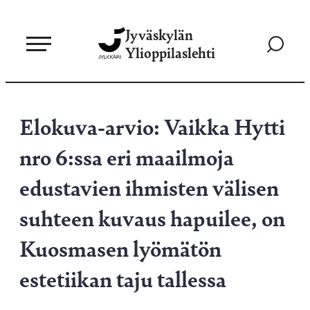
Siirry
Jyväskylän
suoraan
Siirry
Ylioppilaslehti
sisältöön
hakusivul
Elokuva-arvio: Vaikka Hytti
nro 6:ssa eri maailmoja
edustavien ihmisten välisen
suhteen kuvaus hapuilee, on
Kuosmasen lyömätön
estetiikan taju tallessa