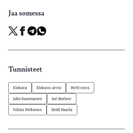
Jaa somessa
Jaa
Jaa
Jaa
Jaa
X-
Facebookissa
Telegramissa
WhatsAppissa
palvelussa
Tunnisteet
Elokuva
Elokuva-arvio
Hytti nro 6
Juho Kuosmanen
Juri Borisov
Niklas Pelkonen
Seidi Haarla