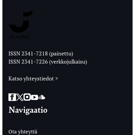
Jyväskylän
Ylioppilaslehti
ISSN 2341-7218 (painettu)
ISSN 2341-7226 (verkkojulkaisu)
Katso yhteystiedot >
Facebook
Twitter
Instagram
YouTube
SoundCloud
Navigaatio
Ota yhteyttä