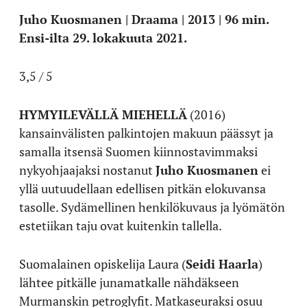
Juho Kuosmanen | Draama | 2013 | 96 min.
Ensi-ilta 29. lokakuuta 2021.
3,5 / 5
HYMYILEVÄLLÄ MIEHELLÄ
(2016)
kansainvälisten palkintojen makuun päässyt ja
samalla itsensä Suomen kiinnostavimmaksi
nykyohjaajaksi nostanut
Juho Kuosmanen
ei
yllä uutuudellaan edellisen pitkän elokuvansa
tasolle. Sydämellinen henkilökuvaus ja lyömätön
estetiikan taju ovat kuitenkin tallella.
Suomalainen opiskelija Laura (
Seidi Haarla
)
lähtee pitkälle junamatkalle nähdäkseen
Murmanskin petroglyfit. Matkaseuraksi osuu